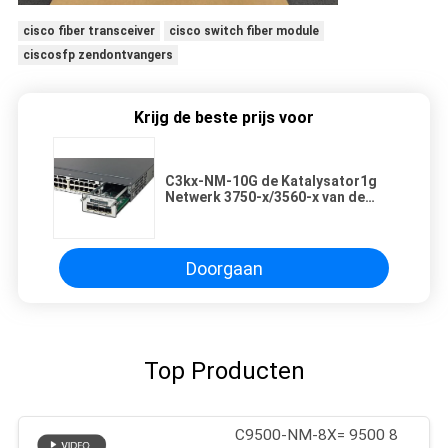
cisco fiber transceiver
cisco switch fiber module
ciscosfp zendontvangers
Krijg de beste prijs voor
C3kx-NM-10G de Katalysator1g
Netwerk 3750-x/3560-x van de
2960
Stapelmodule/Uitbreidingsmod.
Doorgaan
Top Producten
C9500-NM-8X= 9500 8