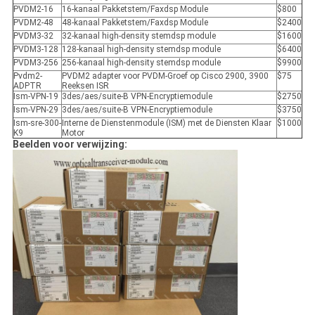
PVDM2-16
16-kanaal Pakketstem/Faxdsp Module
$800
PVDM2-48
48-kanaal Pakketstem/Faxdsp Module
$2400
PVDM3-32
32-kanaal high-density stemdsp module
$1600
PVDM3-128
128-kanaal high-density stemdsp module
$6400
PVDM3-256
256-kanaal high-density stemdsp module
$9900
Pvdm2-
PVDM2 adapter voor PVDM-Groef op Cisco 2900, 3900
$75
ADPTR
Reeksen ISR
Ism-VPN-19
3des/aes/suite-B VPN-Encryptiemodule
$2750
Ism-VPN-29
3des/aes/suite-B VPN-Encryptiemodule
$3750
Ism-sre-300-
Interne de Dienstenmodule (ISM) met de Diensten Klaar
$1000
K9
Motor
Beelden voor verwijzing: