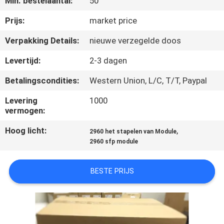
Min. bestelaantal:
50
KWALITEITSCONTROLE
Prijs:
market price
NEEM
Verpakking Details:
nieuwe verzegelde doos
CONTACT
Levertijd:
2-3 dagen
MET
Betalingscondities:
Western Union, L/C, T/T, Paypal
ONS
Levering
1000
OP
vermogen:
Hoog licht:
,
2960 het stapelen van Module
NIEUWS
2960 sfp module
GEVALLEN
BESTE PRIJS
SITEMAP