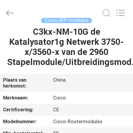
LonRise
Equipment
Co.
Ltd..
All
Cisco SFP-modules
Rights
Reserved.
C3kx-NM-10G de
HUIS
Katalysator1g Netwerk 3750-
PRODUCTEN
x/3560-x van de 2960
Stapelmodule/Uitbreidingsmod
VIDEO'S
Plaats van
China
herkomst:
OVER
ONS
Merknaam:
Cisco
Certificering:
CE
FABRIEKSTOCHT
Modelnummer:
Cisco-Routermodules