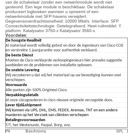
van de schakelaar zonder een netwerkmodule wordt niet
gesteund. Een lege module is beschikbaar. De schakelaar
produceert logboeken wanneer u opneemt of een
netwerkmodule met SFP-havens verwijdert.
Gegevensoverdrachtssnelheid: 10000 Mbit/s. Interface: SFP.
Connectiviteitstechnologie: Getelegrafeerd. Heet-ruilmiddel: Y.
platform: Katalysator 3750-x Katalysator 3560-x.
Voordelen:
De hoogste Kwaliteit
Al materiaal wordt volledig getest en door de ingenieurs van Cisco CCIE
en verstrekte 1 jaargarantie voor authentiek verklaard.
De beste Dienst
Moeten de Cisco verklaarde verkoopingenieurs hier presales suggestie
aanbieden en de problemen van installatie oplossen.
De snelste Levering
Wij verzekeren u dat wij het materiaal op uw bevestiging kunnen snel
verschepen.
Voorwaarde
Alle punten zijn 100% Origineel Cisco.
Verpakkingsdetails
Al onze ciscogoederen in cisco nieuwe originele verzegelde doos.
Lever tijd&shipment
Wij kunnen via UPS, DHL, EMS, FEDEX, Aremax, TNT en een andere
manieren op het Verzoek van cliënten verschepen
Betalingsvoorwaarden
T/T, het Westenunie, Paypal, Borg, enz.
PN
Beschrijving
GPL