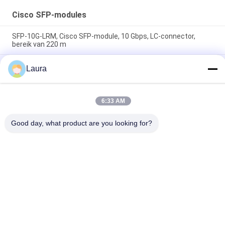
Cisco SFP-modules
SFP-10G-LRM, Cisco SFP-module, 10 Gbps, LC-connector,
bereik van 220 m
SFP-10G-SR Cisco-compatibele SFP+-module | 10GBASE-SR
Laura
850nm MMF-zendontvanger
SFP-10G-SR-S, Cisco SFP+-zendontvanger,
10Gbps/850nm/300m
6:33 AM
Good day, what product are you looking for?
populaire categorieën
Alle
Optische 
Sfp Optische 
Zendontvangermodule
Zendontvanger
PLC Industriële 
Cisco SFP-Modules
Controle
De Module Van 
De Schakelaar Van 