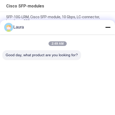
Cisco SFP-modules
SFP-10G-LRM, Cisco SFP-module, 10 Gbps, LC-connector,
bereik van 220 m
Laura
SFP-10G-SR Cisco-compatibele SFP+-module | 10GBASE-SR
850nm MMF-zendontvanger
2:49 AM
SFP-10G-SR-S, Cisco SFP+-zendontvanger,
10Gbps/850nm/300m
Good day, what product are you looking for?
populaire categorieën
Alle
Optische 
Sfp Optische 
Zendontvangermodule
Zendontvanger
PLC Industriële 
Cisco SFP-Modules
Controle
De Module Van 
De Schakelaar Van 