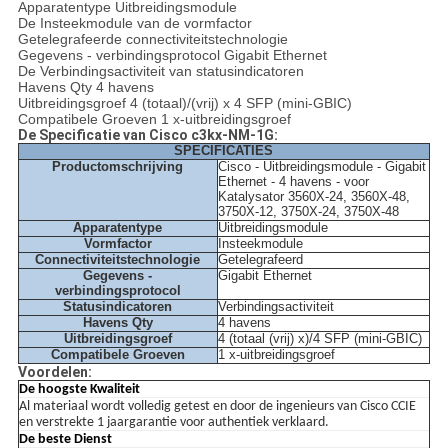
Apparatentype Uitbreidingsmodule
De Insteekmodule van de vormfactor
Getelegrafeerde connectiviteitstechnologie
Gegevens - verbindingsprotocol Gigabit Ethernet
De Verbindingsactiviteit van statusindicatoren
Havens Qty 4 havens
Uitbreidingsgroef 4 (totaal)/(vrij) x 4 SFP (mini-GBIC)
Compatibele Groeven 1 x-uitbreidingsgroef
De Specificatie van Cisco c3kx-NM-1G:
SPECIFICATIES
Productomschrijving
Cisco - Uitbreidingsmodule - Gigabit
Ethernet - 4 havens - voor
Katalysator 3560X-24, 3560X-48,
3750X-12, 3750X-24, 3750X-48
Apparatentype
Uitbreidingsmodule
Vormfactor
Insteekmodule
Connectiviteitstechnologie
Getelegrafeerd
Gegevens -
Gigabit Ethernet
verbindingsprotocol
Statusindicatoren
Verbindingsactiviteit
Havens Qty
4 havens
Uitbreidingsgroef
4 (totaal (vrij) x)/4 SFP (mini-GBIC)
Compatibele Groeven
1 x-uitbreidingsgroef
Voordelen:
De hoogste Kwaliteit
Al materiaal wordt volledig getest en door de ingenieurs van Cisco CCIE
en verstrekte 1 jaargarantie voor authentiek verklaard.
De beste Dienst