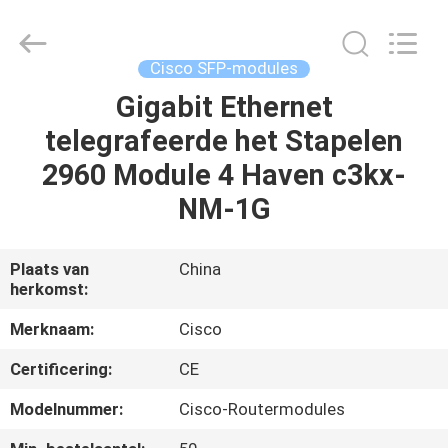
LonRise
Equipment
Co.
Ltd..
All
Cisco SFP-modules
Rights
Reserved.
Gigabit Ethernet
HUIS
telegrafeerde het Stapelen
PRODUCTEN
2960 Module 4 Haven c3kx-
NM-1G
VIDEO'S
Plaats van
China
herkomst:
OVER
ONS
Merknaam:
Cisco
Certificering:
CE
FABRIEKSTOCHT
Modelnummer:
Cisco-Routermodules