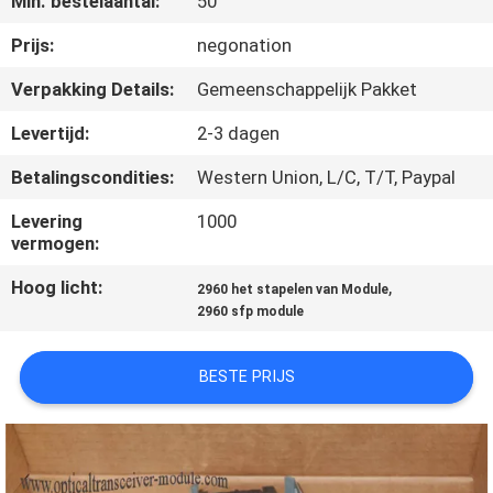
Min. bestelaantal:
50
KWALITEITSCONTROLE
Prijs:
negonation
NEEM
Verpakking Details:
Gemeenschappelijk Pakket
CONTACT
Levertijd:
2-3 dagen
MET
Betalingscondities:
Western Union, L/C, T/T, Paypal
ONS
Levering
1000
OP
vermogen:
Hoog licht:
,
2960 het stapelen van Module
NIEUWS
2960 sfp module
GEVALLEN
BESTE PRIJS
SITEMAP