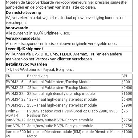
Moeten de Cisco verklaarde verkoopingenieurs hier presales suggestie
aanbieden en de problemen van installatie oplossen.
De snelste Levering
Wij verzekeren u dat wij het materiaal op uw bevestiging kunnen snel
verschepen.
Voorwaarde
Alle punten zijn 100% Origineel Cisco.
Verpakkingsdetails
Al onze ciscogoederen in cisco nieuwe originele verzegelde doos.
Lever tijd&shipment
Wij kunnen via UPS, DHL, EMS, FEDEX, Aremax, TNT en een andere
manieren op het Verzoek van cliënten verschepen
Betalingsvoorwaarden
T/T, het Westenunie, Paypal, Borg, enz.
PN
Beschrijving
GPL
PVDM2-16
16-kanaal Pakketstem/Faxdsp Module
$800
PVDM2-48
48-kanaal Pakketstem/Faxdsp Module
$2400
PVDM3-32
32-kanaal high-density stemdsp module
$1600
PVDM3-128
128-kanaal high-density stemdsp module
$6400
PVDM3-256
256-kanaal high-density stemdsp module
$9900
Pvdm2-
PVDM2 adapter voor PVDM-Groef op Cisco 2900, 3900
$75
ADPTR
Reeksen ISR
Ism-VPN-19
3des/aes/suite-B VPN-Encryptiemodule
$2750
Ism-VPN-29
3des/aes/suite-B VPN-Encryptiemodule
$3750
Ism-sre-300-
Interne de Dienstenmodule (ISM) met de Diensten Klaar
$1000
K9
Motor