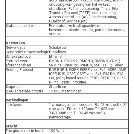
automatische uplink (auto MDI/MDI-X), IGMP-
snooping,vormgeving van het verkeer,
stapelbaar, IPv6-ondersteuning, Trivial File
Transfer Protocol (TFTP) -ondersteuning,
Access Control List (ACL) -ondersteuning,
Quality of Service (QoS)
Statusindicatoren
Portstatus, verbindingsactiviteit,
haventransmissie-snelheid, port duplexmodus,
status
Netwerken
Netwerktype
Schakelaar
Connectiviteitstechnologie
Draadloos
Schakelprotocol
Ethernet
Protocol voor
RMON 1, RMON 2, RMON 3, RMON 9, SNMP,
afstandsbeheer
SNMP 1, SNMP 2c, SNMP 3, SSH, TFTP, Telnet
Routing Protocol
BGP, BGP-4, EIGRP, EIGRP voor IPv6, HSRP, IGMP,
IGRP, IS-IS, OSPF, OSPF voor IPv6, PIM-DM, PIM-
SM, policy-based routing (PBR), RIP, RIP-1, RIP-2,
RIPng, Static IP routing
Stapelbaar
Stapelbaar
MAC-adrestabelgrootte
12 000 inzendingen
Verbindingen
Interfaces
1 x management - console - RJ-45 vrouwelijk, 24
x netwerk - Ethernet 10Base-T/100Base-
TX/1000Base-T - RJ-45 vrouwelijk,
netwerkstapel
Kracht
Energieverbruik in bedrijf
100 Watt