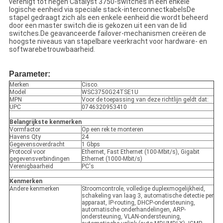
verenigt tot negen Catalyst 3750-switches in één enkele
logische eenheid via speciale stack-interconnectkabelsDe
stapel gedraagt zich als een enkele eenheid die wordt beheerd
door een master switch die is gekozen uit een van de lid
switches.De geavanceerde failover-mechanismen creëren de
hoogste niveaus van stapelbare veerkracht voor hardware- en
softwarebetrouwbaarheid.
Parameter:
Merken
Cisco.
Model
WSC3750G24TSE1U
MPN
Voor de toepassing van deze richtlijn geldt dat:
UPC
0746320953410
Belangrijkste kenmerken
Vormfactor
Op een rek te monteren
Havens Qty
24
Gegevensoverdracht
1 Gbps
Protocol voor
Ethernet, Fast Ethernet (100-Mbit/s), Gigabit
gegevensverbindingen
Ethernet (1000-Mbit/s)
Verenigbaarheid
PC's
Kenmerken
Andere kenmerken
Stroomcontrole, volledige duplexmogelijkheid,
schakeling van laag 3, automatische detectie per
apparaat, IP-routing, DHCP-ondersteuning,
automatische onderhandelingen, ARP-
ondersteuning, VLAN-ondersteuning,