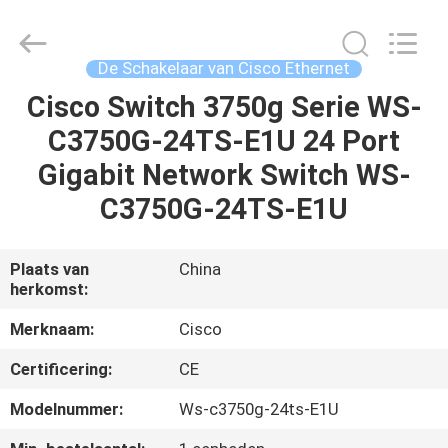
LonRise
Equipment
Co.
Ltd..
All
De Schakelaar van Cisco Ethernet
Rights
Reserved.
Cisco Switch 3750g Serie WS-
HUIS
C3750G-24TS-E1U 24 Port
PRODUCTEN
Gigabit Network Switch WS-
C3750G-24TS-E1U
VIDEO'S
Plaats van
China
herkomst:
OVER
ONS
Merknaam:
Cisco
Certificering:
CE
FABRIEKSTOCHT
Modelnummer:
Ws-c3750g-24ts-E1U