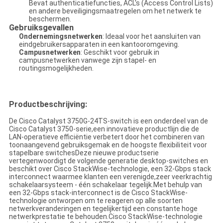
Bevat authenticatiefuncties, ACL's (Access Control Lists)
en andere beveiligingsmaatregelen om het netwerk te
beschermen.
Gebruiksgevallen
Ondernemingsnetwerken
: Ideaal voor het aansluiten van
eindgebruikersapparaten in een kantooromgeving.
Campusnetwerken
: Geschikt voor gebruik in
campusnetwerken vanwege zijn stapel- en
routingsmogelijkheden.
Productbeschrijving:
De Cisco Catalyst 3750G-24TS-switch is een onderdeel van de
Cisco Catalyst 3750-serie,een innovatieve productlijn die de
LAN-operatieve efficiëntie verbetert door het combineren van
toonaangevend gebruiksgemak en de hoogste flexibiliteit voor
stapelbare switchesDeze nieuwe productserie
vertegenwoordigt de volgende generatie desktop-switches en
beschikt over Cisco StackWise-technologie, een 32-Gbps stack
interconnect waarmee klanten een verenigde,zeer veerkrachtig
schakelaarsysteem - één schakelaar tegelijk.Met behulp van
een 32-Gbps stack-interconnect is de Cisco StackWise-
technologie ontworpen om te reageren op alle soorten
netwerkveranderingen en tegelijkertijd een constante hoge
netwerkprestatie te behouden.Cisco StackWise-technologie