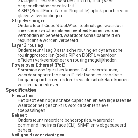
24 Gigabit Ethernet-poorten (10/100/1000) voor
hogesnelheidsconnectiviteit.
4 SFP (Small Form-factor Pluggable) uplink-poorten voor
glasvezelverbindingen.
Stapelvermogen
:
Ondersteunt Cisco StackWise-technologie, waardoor
meerdere switches als één eenheid kunnen worden
verbonden en beheerd, waardoor schaalbaarheid en
redundantie worden verbeterd.
Layer 3 routing
:
Ondersteunt laag 3 statische routing en dynamische
routingprotocollen (zoals RIP en EIGRP), waardoor
efficiënt verkeersbeheer en routing mogelijkheden.
Power over Ethernet (PoE)
:
Sommige configuraties kunnen PoE ondersteunen,
waardoor apparaten zoals IP-telefoons en draadloze
toegangspunten rechtstreeks via de schakelaar kunnen
worden aangedreven.
Specificaties
Prestaties
:
Het biedt een hoge schakelcapaciteit en een lage latentie,
waardoor het geschikt is voor data-intensieve
toepassingen.
Beheer
:
Ondersteunt meerdere beheeropties, waaronder
command-line interface (CLI), SNMP en webgebaseerd
beheer.
Veiligheidsvoorzieningen
: