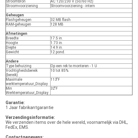
Stroombron
AC 120/230 V (50/60 Hz)
Stroomvoorziening
Stroomvoorziening - intern
Geheugen
Flashgeheugen
32 MB flash
RAM-geheugen
128 MB
Afmetingen
Breedte
17.5 in.
Hoogte
1.73 in.
Diepte
14.9 in.
Gewicht
12 pond.
Andere
Type behuizing
Op een rek te monteren - 1 U
Vochtigheidsbereik
10 tot 85%
(bereik)
Maximale
113 ̊F
werktemperatuur_Display
Min
32 ̊F
Werktemperatuur_Display
Garantie:
1 Jaar fabrikantgarantie
Verzendingsinformatie:
We verzenden items over de hele wereld, voornamelijk via DHL,
FedEx, EMS.
Contactgegevens: