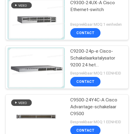
C9300-24UX-A Cisco
Ethernet-switch
Bespreekbaar MOQ:1 eenheden
CONTACT
C9200-24p-e Cisco-
Schakelaarkatalysator
9200 24 het
Netwerkhoofdzaak van
Bespreekbaar MOQ:1 EENHEID
de Havenpoe+
CONTACT
Schakelaar
C9500-24Y4C-A Cisco
Advantage-schakelaar
C9500
Bespreekbaar MOQ:1 EENHEID
CONTACT