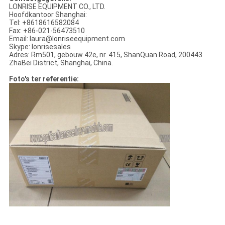
LONRISE EQUIPMENT CO., LTD.
Hoofdkantoor Shanghai:
Tel: +8618616582084
Fax: +86-021-56473510
Email: laura@lonriseequipment.com
Skype: lonrisesales
Adres: Rm501, gebouw 42e, nr. 415, ShanQuan Road, 200443
ZhaBei District, Shanghai, China.
Foto's ter referentie: