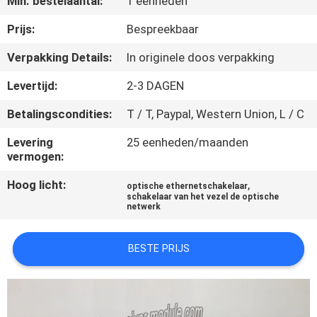
Min. bestelaantal:
1 eenheden
KWALITEITSCONTROLE
Prijs:
Bespreekbaar
NEEM
Verpakking Details:
In originele doos verpakking
CONTACT
Levertijd:
2-3 DAGEN
MET
Betalingscondities:
T / T, Paypal, Western Union, L / C
ONS
Levering
25 eenheden/maanden
OP
vermogen:
Hoog licht:
,
optische ethernetschakelaar
NIEUWS
schakelaar van het vezel de optische
netwerk
GEVALLEN
BESTE PRIJS
SITEMAP