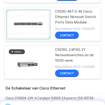
C9200-48T-E 48 Cisco
Ethernet Network Switch
Ports Data Modular
Uplink Opties
Bespreekbaar MOQ:1 EENHEID
CONTACT
C9200L 24PXG 2Y
Netwerkswitches uit de
9200-serie
Bespreekbaar MOQ:1 EENHEID
CONTACT
De Schakelaar van Cisco Ethernet
Cisco C9300X-24Y-A Catalyst 9300X 24-poorts 25G SFP28-
switch met modulaire uplinks | Netwerkvoordeel