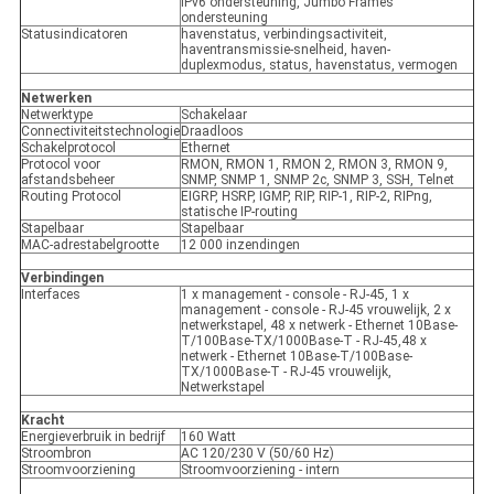
IPv6 ondersteuning, Jumbo Frames
ondersteuning
Statusindicatoren
havenstatus, verbindingsactiviteit,
haventransmissie-snelheid, haven-
duplexmodus, status, havenstatus, vermogen
Netwerken
Netwerktype
Schakelaar
Connectiviteitstechnologie
Draadloos
Schakelprotocol
Ethernet
Protocol voor
RMON, RMON 1, RMON 2, RMON 3, RMON 9,
afstandsbeheer
SNMP, SNMP 1, SNMP 2c, SNMP 3, SSH, Telnet
Routing Protocol
EIGRP, HSRP, IGMP, RIP, RIP-1, RIP-2, RIPng,
statische IP-routing
Stapelbaar
Stapelbaar
MAC-adrestabelgrootte
12 000 inzendingen
Verbindingen
Interfaces
1 x management - console - RJ-45, 1 x
management - console - RJ-45 vrouwelijk, 2 x
netwerkstapel, 48 x netwerk - Ethernet 10Base-
T/100Base-TX/1000Base-T - RJ-45,48 x
netwerk - Ethernet 10Base-T/100Base-
TX/1000Base-T - RJ-45 vrouwelijk,
Netwerkstapel
Kracht
Energieverbruik in bedrijf
160 Watt
Stroombron
AC 120/230 V (50/60 Hz)
Stroomvoorziening
Stroomvoorziening - intern