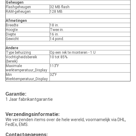
Geheugen
Flashgeheugen
32 MB flash
RAM-geheugen
128 MB
Afmetingen
Breedte
18 in.
Hoogte
Twee in.
Diepte
16 in.
Gewicht
14 pond.
Andere
Type behuizing
Op een rek te monteren - 1 U
Vochtigheidsbereik
10 tot 85%
(bereik)
Maximale
113 ̊F
werktemperatuur_Display
Min
32 ̊F
Werktemperatuur_Display
Garantie:
1 Jaar fabrikantgarantie
Verzendingsinformatie:
We verzenden items over de hele wereld, voornamelijk via DHL,
FedEx, EMS.
Contactgegevens: