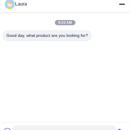
Laura
Cisco C9300X-12Y-A-schakelaar | Catalyst 9300X 12-poorts
25G SFP28 netwerkvoordeelswitch
9:23 AM
Cisco C9300-48S-A Katalysator 9300 SFP-switch met 48
poorten Netwerkvoordeel
Good day, what product are you looking for?
populaire categorieën
Alle
Optische 
Sfp Optische 
Zendontvangermodule
Zendontvanger
PLC Industriële 
Cisco SFP-Modules
Controle
De Module Van 
De Schakelaar Van 
Huaweisfp
Cisco Ethernet
De Schakelaars Van 
Videoconferentieeindpunt
Het Huaweinetwerk