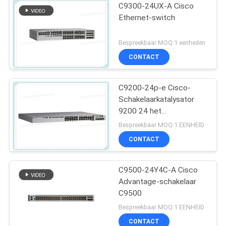
C9300-24UX-A Cisco
Ethernet-switch
Bespreekbaar MOQ:1 eenheden
CONTACT
C9200-24p-e Cisco-
Schakelaarkatalysator
9200 24 het
Netwerkhoofdzaak van
Bespreekbaar MOQ:1 EENHEID
de Havenpoe+
CONTACT
Schakelaar
C9500-24Y4C-A Cisco
Advantage-schakelaar
C9500
Bespreekbaar MOQ:1 EENHEID
CONTACT