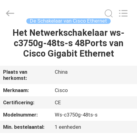
LonRise
Equipment
Co.
Ltd..
All
De Schakelaar van Cisco Ethernet
Rights
Reserved.
Het Netwerkschakelaar ws-
HUIS
c3750g-48ts-s 48Ports van
PRODUCTEN
Cisco Gigabit Ethernet
VIDEO'S
Plaats van
China
herkomst:
OVER
Merknaam:
Cisco
ONS
Certificering:
CE
Modelnummer:
Ws-c3750g-48ts-s
FABRIEKSTOCHT
Min. bestelaantal:
1 eenheden