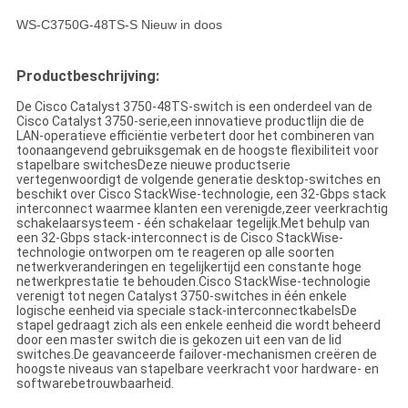
WS-C3750G-48TS-S Nieuw in doos
Productbeschrijving:
De Cisco Catalyst 3750-48TS-switch is een onderdeel van de
Cisco Catalyst 3750-serie,een innovatieve productlijn die de
LAN-operatieve efficiëntie verbetert door het combineren van
toonaangevend gebruiksgemak en de hoogste flexibiliteit voor
stapelbare switchesDeze nieuwe productserie
vertegenwoordigt de volgende generatie desktop-switches en
beschikt over Cisco StackWise-technologie, een 32-Gbps stack
interconnect waarmee klanten een verenigde,zeer veerkrachtig
schakelaarsysteem - één schakelaar tegelijk.Met behulp van
een 32-Gbps stack-interconnect is de Cisco StackWise-
technologie ontworpen om te reageren op alle soorten
netwerkveranderingen en tegelijkertijd een constante hoge
netwerkprestatie te behouden.Cisco StackWise-technologie
verenigt tot negen Catalyst 3750-switches in één enkele
logische eenheid via speciale stack-interconnectkabelsDe
stapel gedraagt zich als een enkele eenheid die wordt beheerd
door een master switch die is gekozen uit een van de lid
switches.De geavanceerde failover-mechanismen creëren de
hoogste niveaus van stapelbare veerkracht voor hardware- en
softwarebetrouwbaarheid.