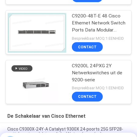
C9200-48T-E 48 Cisco
Ethernet Network Switch
Ports Data Modular
Uplink Opties
Bespreekbaar MOQ:1 EENHEID
CONTACT
C9200L 24PXG 2Y
Netwerkswitches uit de
9200-serie
Bespreekbaar MOQ:1 EENHEID
CONTACT
De Schakelaar van Cisco Ethernet
Cisco C9300X-24Y-A Catalyst 9300X 24-poorts 25G SFP28-
switch met modulaire uplinks | Netwerkvoordeel