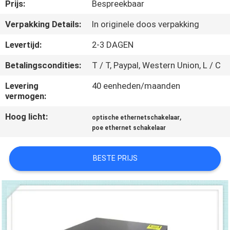
KWALITEITSCONTROLE
Prijs:
Bespreekbaar
Verpakking Details:
In originele doos verpakking
NEEM
Levertijd:
2-3 DAGEN
CONTACT
Betalingscondities:
T / T, Paypal, Western Union, L / C
MET
Levering
40 eenheden/maanden
ONS
vermogen:
OP
Hoog licht:
,
optische ethernetschakelaar
poe ethernet schakelaar
NIEUWS
BESTE PRIJS
GEVALLEN
SITEMAP