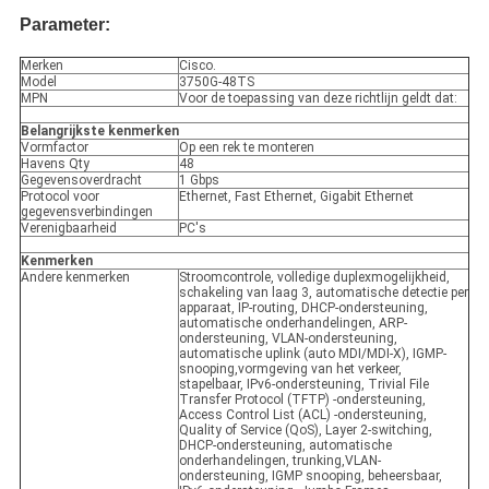
Parameter:
Merken
Cisco.
Model
3750G-48TS
MPN
Voor de toepassing van deze richtlijn geldt dat:
Belangrijkste kenmerken
Vormfactor
Op een rek te monteren
Havens Qty
48
Gegevensoverdracht
1 Gbps
Protocol voor
Ethernet, Fast Ethernet, Gigabit Ethernet
gegevensverbindingen
Verenigbaarheid
PC's
Kenmerken
Andere kenmerken
Stroomcontrole, volledige duplexmogelijkheid,
schakeling van laag 3, automatische detectie per
apparaat, IP-routing, DHCP-ondersteuning,
automatische onderhandelingen, ARP-
ondersteuning, VLAN-ondersteuning,
automatische uplink (auto MDI/MDI-X), IGMP-
snooping,vormgeving van het verkeer,
stapelbaar, IPv6-ondersteuning, Trivial File
Transfer Protocol (TFTP) -ondersteuning,
Access Control List (ACL) -ondersteuning,
Quality of Service (QoS), Layer 2-switching,
DHCP-ondersteuning, automatische
onderhandelingen, trunking,VLAN-
ondersteuning, IGMP snooping, beheersbaar,