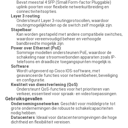
Bevat meestal 4 SFP (Small Form-factor Pluggable)
uplink-poorten voor flexibele netwerkuitbreiding en
connectiviteitsopties.
Layer 3 routing
:
Ondersteunt Layer 3-routingprotocollen, waardoor
routingmogelijkheden op de switch zelf mogelijk zijn.
Stapelbaar
:
Kan worden gestapeld met andere compatibele switches,
waardoor vereenvoudigd beheer en verhoogde
bandbreedte mogelijk zijn.
Power over Ethernet (PoE)
:
Sommige modellen ondersteunen PoE, waardoor de
schakeling naar stroomverbonden apparaten zoals IP-
telefoons en draadloze toegangspunten mogelijk is.
Software
:
Wordt uitgevoerd op Cisco IOS-software, met
geavanceerde functies voor netwerkbeheer, beveiliging
en configuratie.
Kwaliteit van dienstverlening (QoS)
:
Ondersteunt QoS-functies voor het prioriteren van
verkeer, essentieel voor spraak- en videotoepassingen.
Gebruiksgevallen
Ondernemingsnetwerken
: Geschikt voor middelgrote tot
grote ondernemingen die robuuste schakelcapaciteiten
nodig hebben.
Datacenters
: Ideaal voor datacenteromgevingen die hoge
dichtheid en flexibiliteit vereisen.