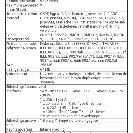
Jumbokadersteun
9216 bytes
Maximum Eenheden
9
in een Stapel
Het verpletteren van
OSPF, bgp-4, ISIS, scheuren-1, scheuren-2, EIGRP,
Protocol
HSRP, pim-SM, pim-DM, EIGRP voor IPv6, OSPFv3 die,
pim-SSM, statische IPv4, het statische IPv6-op beleid-
gebaseerd verpletteren, verpletterend (PBR), RIPng
verpletteren
Extern
SNMP 1, SNMP 2, RMON 1, RMON 2, RMON 3, RMON
beheerprotocol
9, TELNET, SNMP 3, SNMP 2C, TFTP, SSH, CLI
Verificatiemethode
Kerberos, Secure Shell (SSH), STRAAL, TACACS+
Volgzame Normen
IEEE 802,3, IEEE 802.3u, IEEE 802.3z, IEEE 802.1D,
IEEE 802.1Q, IEEE 802.3ab, IEEE 802.1p, IEEE 802.3af,
IEEE 802.3x, IEEE 802.3ad (LACP), IEEE 802.1w, IEEE
802.1x, IEEE 802.1s, IEEE 802.1ae, IEEE 802.3at
RAM
256 MB
Flashgeheugen
64 MB
Statusindicatoren
Havenstatus, verbindingsactiviteit, de snelheid van de
haventransmissie, haven duplexwijze, macht,
systeem
Uitbreiding/Connectiviteit
Interfaces
24 x 10Base-T/100Base-TX/1000Base-t - rj-45 - PoE+
- 30 W
1 x USB - Type A
1 x-console - mini-USB Type B - beheer
1 x rs-232 - rj-45 - beheer
1 x 10Base-T/100Base-TX - rj-45 - beheer
2 x het apparaat van de netwerkstapel
Uitbreidingsgroeven
1 (totale)/1 (vrije) x-uitbreidingsgroef
Macht
Machtsapparaat
Interne voeding