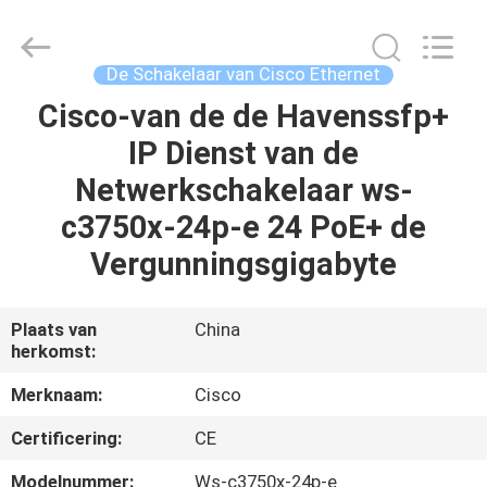
LonRise
Equipment
Co.
Ltd..
All
De Schakelaar van Cisco Ethernet
Rights
Reserved.
Cisco-van de de Havenssfp+
HUIS
IP Dienst van de
PRODUCTEN
Netwerkschakelaar ws-
c3750x-24p-e 24 PoE+ de
VIDEO'S
Vergunningsgigabyte
OVER
Plaats van
China
herkomst:
ONS
Merknaam:
Cisco
FABRIEKSTOCHT
Certificering:
CE
Modelnummer:
Ws-c3750x-24p-e