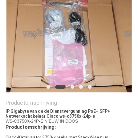
PRIVACYBELEID
Productomschrijving
IP Gigabyte van de de Dienstvergunning PoE+ SFP+
Netwerkschakelaar Cisco ws-c3750x-24p-e
WS-C3750X-24P-E
NIEUW IN DOOS
Productomschrijving:
Cisco-Katalysator 3750-x reeks met StackWise plus