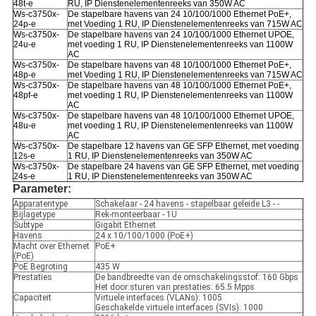
48t-e
RU, IP Dienstenelementenreeks van 350W AC
Ws-c3750x-
De stapelbare havens van 24 10/100/1000 Ethernet PoE+,
24p-e
met Voeding 1 RU, IP Dienstenelementenreeks van 715W AC
Ws-c3750x-
De stapelbare havens van 24 10/100/1000 Ethernet UPOE,
24u-e
met voeding 1 RU, IP Dienstenelementenreeks van 1100W
AC
Ws-c3750x-
De stapelbare havens van 48 10/100/1000 Ethernet PoE+,
48p-e
met Voeding 1 RU, IP Dienstenelementenreeks van 715W AC
Ws-c3750x-
De stapelbare havens van 48 10/100/1000 Ethernet PoE+,
48pf-e
met voeding 1 RU, IP Dienstenelementenreeks van 1100W
AC
Ws-c3750x-
De stapelbare havens van 48 10/100/1000 Ethernet UPOE,
48u-e
met voeding 1 RU, IP Dienstenelementenreeks van 1100W
AC
Ws-c3750x-
De stapelbare 12 havens van GE SFP Ethernet, met voeding
12s-e
1 RU, IP Dienstenelementenreeks van 350W AC
Ws-c3750x-
De stapelbare 24 havens van GE SFP Ethernet, met voeding
24s-e
1 RU, IP Dienstenelementenreeks van 350W AC
Parameter:
Apparatentype
Schakelaar - 24 havens - stapelbaar geleide L3 - -
Bijlagetype
Rek-monteerbaar - 1U
Subtype
Gigabit Ethernet
Havens
24 x 10/100/1000 (PoE+)
Macht over Ethernet
PoE+
(PoE)
PoE Begroting
435 W
Prestaties
De bandbreedte van de omschakelingsstof: 160 Gbps
Het door:sturen van prestaties: 65.5 Mpps
Capaciteit
Virtuele interfaces (VLANs): 1005
Geschakelde virtuele interfaces (SVIs): 1000