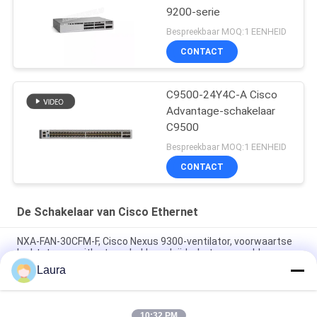
9200-serie
Bespreekbaar MOQ:1 EENHEID
CONTACT
C9500-24Y4C-A Cisco
Advantage-schakelaar
C9500
Bespreekbaar MOQ:1 EENHEID
CONTACT
De Schakelaar van Cisco Ethernet
NXA-FAN-30CFM-F, Cisco Nexus 9300-ventilator, voorwaartse
luchtstroom, uitlaat aan bakboordzijde, hot-swappable
Laura
N9K-C9348GC-FXP, Cisco Nexus 9300-schakelaar, 48x1G
BASE-T/4x25G SFP28/2x100G QSFP28
10:32 PM