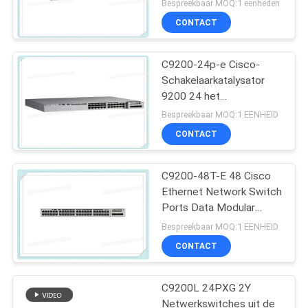
Bespreekbaar MOQ:1 eenheden
CONTACT
C9200-24p-e Cisco-
Schakelaarkatalysator
9200 24 het
Netwerkhoofdzaak van
Bespreekbaar MOQ:1 EENHEID
de Havenpoe+
CONTACT
Schakelaar
C9200-48T-E 48 Cisco
Ethernet Network Switch
Ports Data Modular
Uplink Opties
Bespreekbaar MOQ:1 EENHEID
CONTACT
C9200L 24PXG 2Y
Netwerkswitches uit de