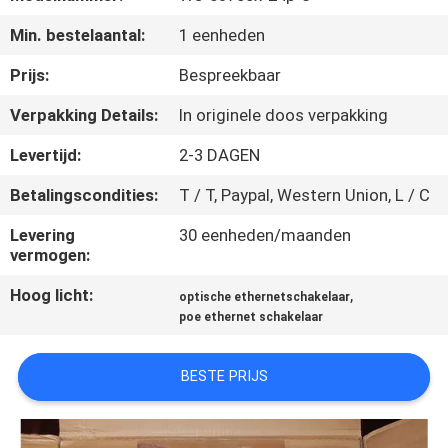
KWALITEITSCONTROLE
Min. bestelaantal:
1 eenheden
NEEM
Prijs:
Bespreekbaar
CONTACT
Verpakking Details:
In originele doos verpakking
MET
Levertijd:
2-3 DAGEN
ONS
Betalingscondities:
T / T, Paypal, Western Union, L / C
OP
Levering
30 eenheden/maanden
vermogen:
NIEUWS
Hoog licht:
,
optische ethernetschakelaar
poe ethernet schakelaar
GEVALLEN
BESTE PRIJS
SITEMAP