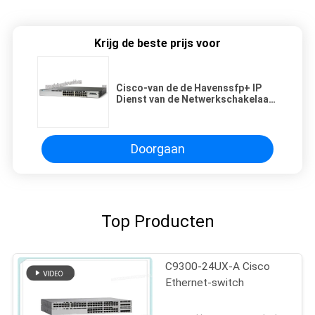
Krijg de beste prijs voor
Cisco-van de de Havenssfp+ IP
Dienst van de Netwerkschakelaar
ws-c3750x-24p-e 24 PoE+ de
Vergunningsgigabyte
Doorgaan
Top Producten
C9300-24UX-A Cisco
Ethernet-switch