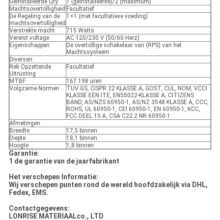
Geïnstalleerde Qty
1 (geïnstalleerde)/2 (maximum)
Machtsovertolligheid
Facultatief
De Regeling van de
1+1 (met facultatieve voeding)
machtsovertolligheid
Verstrekte macht
715 Watts
Vereist voltage
AC 120/230 V (50/60 Herz)
Eigenschappen
De overtollige schakelaar van (RPS) van het
Machtssysteem
Diversen
Rek Opzettende
Facultatief
Uitrusting
MTBF
167.198 uren
Volgzame Normen
TUV GS, CISPR 22 KLASSE A, GOST, CUL, NOM, VCCI
KLASSE EEN ITE, EN55022-KLASSE A, CITIZENS
BAND, AS/NZS 60950-1, AS/NZ 3548 KLASSE A, CCC,
ROHS, UL 60950-1, CEI 60950-1, EN 60950-1, KCC,
FCC DEEL 15 A, CSA C22.2 NR 60950-1
Afmetingen
Breedte
17,5 binnen
Diepte
18,1 binnen
Hoogte
1,8 binnen
Garantie:
1 de garantie van de jaarfabrikant
Het verschepen Informatie:
Wij verschepen punten rond de wereld hoofdzakelijk via DHL,
Fedex, EMS.
Contactgegevens:
LONRISE MATERIAALco., LTD