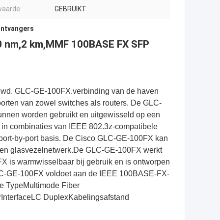
aarde:
GEBRUIKT
ontvangers
10 nm,2 km,MMF 100BASE FX SFP
euwd. GLC-GE-100FX.verbinding van de haven
oorten van zowel switches als routers. De GLC-
unnen worden gebruikt en uitgewisseld op een
in combinaties van IEEE 802.3z-compatibele
ort-by-port basis. De Cisco GLC-GE-100FX kan
t een glasvezelnetwerk.De GLC-GE-100FX werkt
 is warmwisselbaar bij gebruik en is ontworpen
GLC-GE-100FX voldoet aan de IEEE 100BASE-FX-
e TypeMultimode Fiber
InterfaceLC DuplexKabelingsafstand