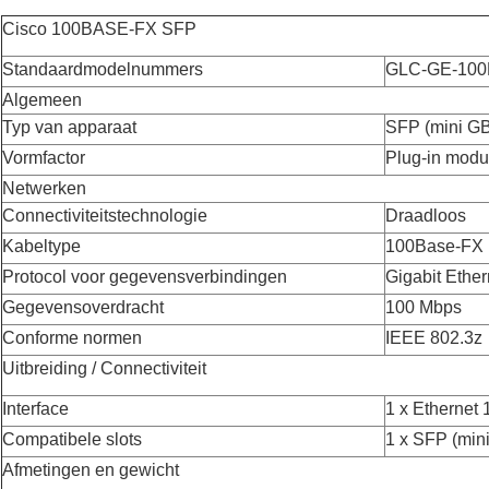
Cisco 100BASE-FX SFP
Standaardmodelnummers
GLC-GE-100
Algemeen
Typ van apparaat
SFP (mini GB
Vormfactor
Plug-in modu
Netwerken
Connectiviteitstechnologie
Draadloos
Kabeltype
100Base-FX
Protocol voor gegevensverbindingen
Gigabit Ether
Gegevensoverdracht
100 Mbps
Conforme normen
IEEE 802.3z
Uitbreiding / Connectiviteit
Interface
1 x Ethernet
Compatibele slots
1 x SFP (min
Afmetingen en gewicht