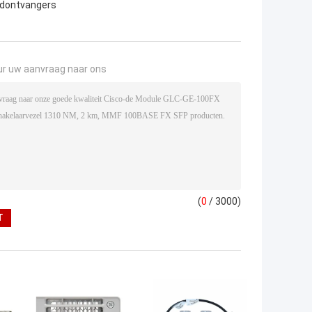
ndontvangers
ur uw aanvraag naar ons
(
0
/ 3000)