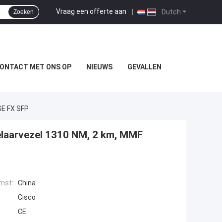
Vraag een offerte aan
|
Dutch
Zoeken
ONTACT MET ONS OP
NIEUWS
GEVALLEN
SE FX SFP
laarvezel 1310 NM, 2 km, MMF
mst:
China
Cisco
CE