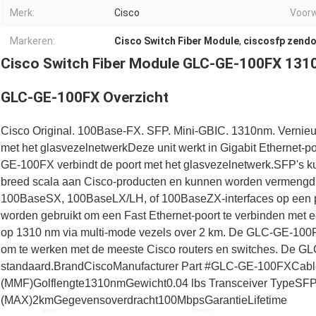
Merk:
Cisco
Voorw
Markeren:
Cisco Switch Fiber Module
,
ciscosfp zend
Cisco Switch Fiber Module GLC-GE-100FX 13
GLC-GE-100FX Overzicht
Cisco Original. 100Base-FX. SFP. Mini-GBIC. 1310nm. Verni
met het glasvezelnetwerkDeze unit werkt in Gigabit Ethernet-p
GE-100FX verbindt de poort met het glasvezelnetwerk.SFP's k
breed scala aan Cisco-producten en kunnen worden vermengd 
100BaseSX, 100BaseLX/LH, of 100BaseZX-interfaces op een p
worden gebruikt om een Fast Ethernet-poort te verbinden me
op 1310 nm via multi-mode vezels over 2 km. De GLC-GE-100FX
om te werken met de meeste Cisco routers en switches. De 
standaard.BrandCiscoManufacturer Part #GLC-GE-100FXCabl
(MMF)Golflengte1310nmGewicht0.04 lbs Transceiver TypeSFP
(MAX)2kmGegevensoverdracht100MbpsGarantieLifetime