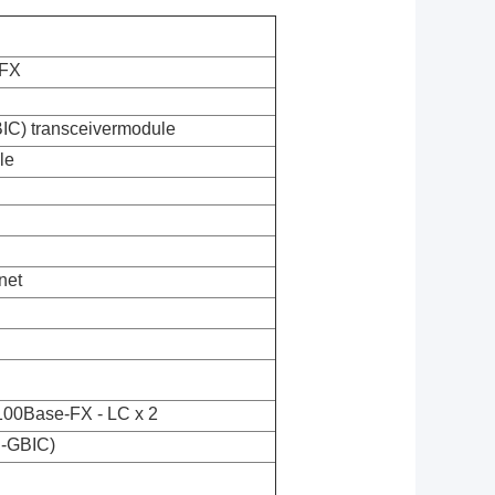
FX
IC) transceivermodule
le
net
 100Base-FX - LC x 2
i-GBIC)