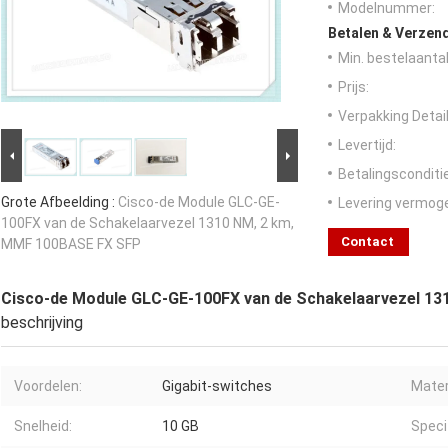
Modelnummer:
Betalen & Verzen
Min. bestelaantal
Prijs:
Verpakking Detail
Levertijd:
Betalingsconditi
Grote Afbeelding :
Cisco-de Module GLC-GE-
Levering vermog
100FX van de Schakelaarvezel 1310 NM, 2 km,
Contact
MMF 100BASE FX SFP
Cisco-de Module GLC-GE-100FX van de Schakelaarvezel 1
beschrijving
Voordelen:
Gigabit-switches
Mater
Snelheid:
10 GB
Specif