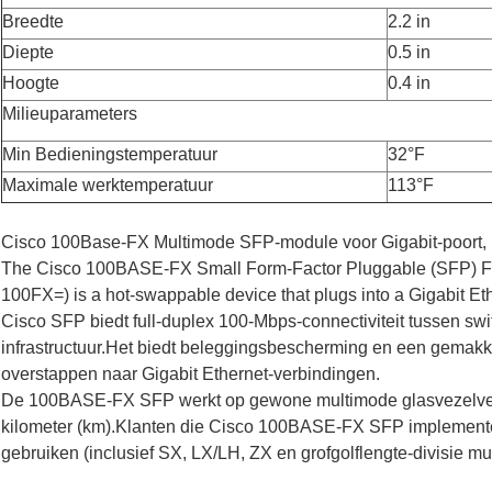
Breedte
2.2 in
Diepte
0.5 in
Hoogte
0.4 in
Milieuparameters
Min Bedieningstemperatuur
32°F
Maximale werktemperatuur
113°F
Cisco 100Base-FX Multimode SFP-module voor Gigabit-poort,
The Cisco 100BASE-FX Small Form-Factor Pluggable (SFP) Fas
100FX=) is a hot-swappable device that plugs into a Gigabit E
Cisco SFP biedt full-duplex 100-Mbps-connectiviteit tussen sw
infrastructuur.Het biedt beleggingsbescherming en een gemakkel
overstappen naar Gigabit Ethernet-verbindingen.
De 100BASE-FX SFP werkt op gewone multimode glasvezelver
kilometer (km).Klanten die Cisco 100BASE-FX SFP implemen
gebruiken (inclusief SX, LX/LH, ZX en grofgolflengte-divisie mu