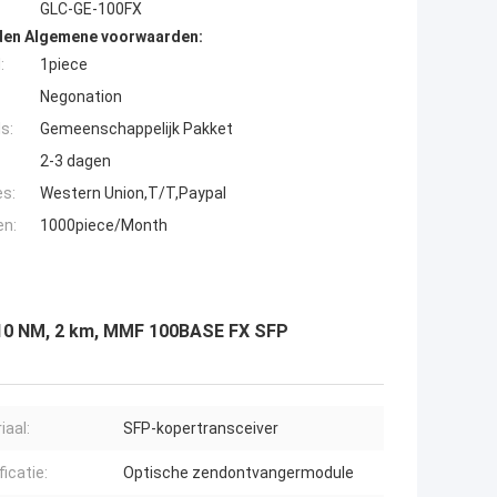
GLC-GE-100FX
den Algemene voorwaarden:
:
1piece
Negonation
s:
Gemeenschappelijk Pakket
2-3 dagen
es:
Western Union,T/T,Paypal
en:
1000piece/Month
310 NM, 2 km, MMF 100BASE FX SFP
iaal:
SFP-kopertransceiver
icatie:
Optische zendontvangermodule