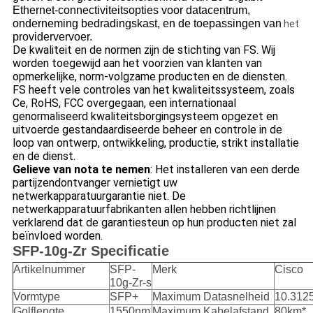
Ethernet-connectiviteitsopties voor datacentrum,
onderneming bedradingskast, en de toepassingen van
het
providervervoer.
De kwaliteit en de normen zijn de stichting van FS. Wij
worden toegewijd aan het voorzien van klanten van
opmerkelijke, norm-volgzame producten en de diensten.
FS heeft vele controles van het kwaliteitssysteem, zoals
Ce, RoHS, FCC overgegaan, een internationaal
genormaliseerd kwaliteitsborgingsysteem opgezet en
uitvoerde gestandaardiseerde beheer en controle in de
loop van ontwerp, ontwikkeling, productie, strikt installatie
en de dienst.
Gelieve van nota te nemen
: Het installeren van een derde
partijzendontvanger vernietigt uw
netwerkapparatuurgarantie niet. De
netwerkapparatuurfabrikanten allen hebben richtlijnen
verklarend dat de garantiesteun op hun producten niet zal
beïnvloed worden.
SFP-10g-Zr Specificatie
Artikelnummer
SFP-
Merk
Cisco
10g-Zr-s
Vormtype
SFP+
Maximum Datasnelheid
10.312
Golflengte
1550nm
Maximum Kabelafstand
80km*