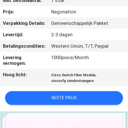
Min. bestelaantal:
1 stuk
KWALITEITSCONTROLE
Prijs:
Negonation
NEEM
Verpakking Details:
Gemeenschappelijk Pakket
CONTACT
Levertijd:
2-3 dagen
MET
Betalingscondities:
Western Union, T/T, Paypal
ONS
Levering
1000piece/Month
OP
vermogen:
Hoog licht:
,
Cisco Switch Fiber Module
NIEUWS
ciscosfp zendontvangers
GEVALLEN
BESTE PRIJS
SITEMAP