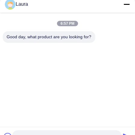
Laura
Cisco SFP-25G-SR-S 25GBASE-SR SFP28 Transceiver 25Gbps
850nm MMF LC 100m
6:57 PM
Cisco SFP-10/25G-LR-I 10/25GBASE-LR Industriële SFP28
Transceiver, 1310nm, 10km, LC, DOM
Good day, what product are you looking for?
populaire categorieën
Alle
Optische 
Sfp Optische 
Zendontvangermodule
Zendontvanger
PLC Industriële 
Cisco SFP-Modules
Controle
De Module Van 
De Schakelaar Van 
Huaweisfp
Cisco Ethernet
De Schakelaars Van 
Videoconferentieeindpunt
Het Huaweinetwerk