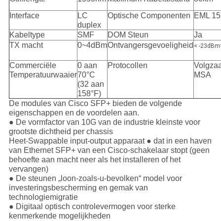
Interface
LC
Optische Componenten
EML 1
duplex
Kabeltype
SMF
DOM Steun
Ja
TX macht
0~4dBm
Ontvangersgevoeligheid
< -23dBm
Commerciële
0 aan
Protocollen
Volgza
Temperatuurwaaier
70°C
MSA
(32 aan
158°F)
De modules van Cisco SFP+ bieden de volgende
eigenschappen en de voordelen aan.
● De vormfactor van 10G van de industrie kleinste voor
grootste dichtheid per chassis
Heet-Swappable input-output apparaat ● dat in een haven
van Ethernet SFP+ van een Cisco-schakelaar stopt (geen
behoefte aan macht neer als het installeren of het
vervangen)
● De steunen „loon-zoals-u-bevolken“ model voor
investeringsbescherming en gemak van
technologiemigratie
● Digitaal optisch controlevermogen voor sterke
kenmerkende mogelijkheden