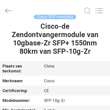
LonRise
Equipment
Co.
Ltd..
All
Cisco SFP-modules
Rights
Reserved.
Cisco-de
HUIS
Zendontvangermodule van
PRODUCTEN
10gbase-Zr SFP+ 1550nm
80km van SFP-10g-Zr
VIDEO'S
Plaats van
China
herkomst:
OVER
ONS
Merknaam:
Cisco
Certificering:
CE
FABRIEKSTOCHT
Modelnummer:
SFP-10g-Zr