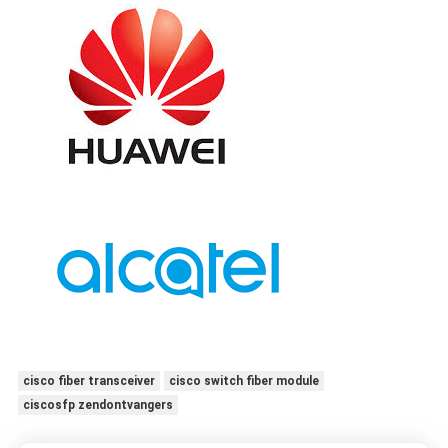
cisco fiber transceiver
cisco switch fiber module
ciscosfp zendontvangers