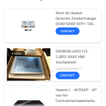
Kiest de Huawei
Optische Zendontvanger
OSX010000 SFP+ 10G
Wijzemodule 1310nm
CONTACT
10km LC uit
SIEMENS 6AV2123-
2JB03-0AX0 HMI
touchpaneel
USD620-600 MOQ:1
CONTACT
Huawei L - ACSSAP - AP
van het
ControlemechanismeAuthoriza