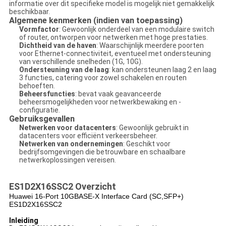
informatie over dit specifieke model is mogelijk niet gemakkelijk
beschikbaar.
Algemene kenmerken (indien van toepassing)
Vormfactor
: Gewoonlijk onderdeel van een modulaire switch
of router, ontworpen voor netwerken met hoge prestaties.
Dichtheid van de haven
: Waarschijnlijk meerdere poorten
voor Ethernet-connectiviteit, eventueel met ondersteuning
van verschillende snelheden (1G, 10G).
Ondersteuning van de laag
: kan ondersteunen laag 2 en laag
3 functies, catering voor zowel schakelen en routen
behoeften.
Beheersfuncties
: bevat vaak geavanceerde
beheersmogelijkheden voor netwerkbewaking en -
configuratie.
Gebruiksgevallen
Netwerken voor datacenters
: Gewoonlijk gebruikt in
datacenters voor efficiënt verkeersbeheer.
Netwerken van ondernemingen
: Geschikt voor
bedrijfsomgevingen die betrouwbare en schaalbare
netwerkoplossingen vereisen.
ES1D2X16SSC2 Overzicht
Huawei 16-Port 10GBASE-X Interface Card (SC,SFP+)
ES1D2X16SSC2
Inleiding