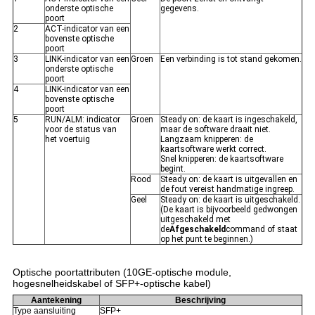
onderste optische
gegevens.
poort
2
ACT-indicator van een
bovenste optische
poort
3
LINK-indicator van een
Groen
Een verbinding is tot stand gekomen.
onderste optische
poort
4
LINK-indicator van een
bovenste optische
poort
5
RUN/ALM: indicator
Groen
Steady on: de kaart is ingeschakeld,
voor de status van
maar de software draait niet.
het voertuig
Langzaam knipperen: de
kaartsoftware werkt correct.
Snel knipperen: de kaartsoftware
begint.
Rood
Steady on: de kaart is uitgevallen en
de fout vereist handmatige ingreep.
Geel
Steady on: de kaart is uitgeschakeld.
(De kaart is bijvoorbeeld gedwongen
uitgeschakeld met
de
Afgeschakeld
command of staat
op het punt te beginnen.)
Optische poortattributen (10GE-optische module,
hogesnelheidskabel of SFP+-optische kabel)
Aantekening
Beschrijving
Type aansluiting
SFP+