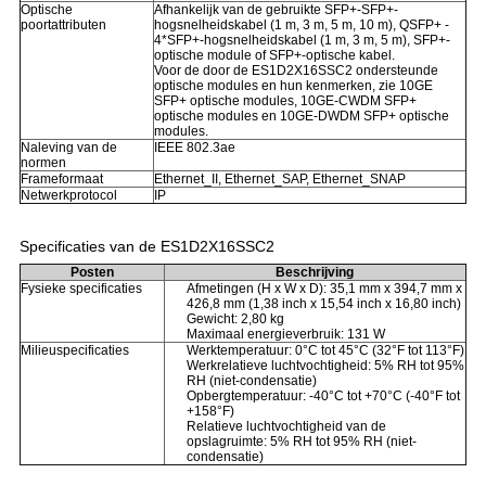
Optische
Afhankelijk van de gebruikte SFP+-SFP+-
poortattributen
hogsnelheidskabel (1 m, 3 m, 5 m, 10 m), QSFP+ -
4*SFP+-hogsnelheidskabel (1 m, 3 m, 5 m), SFP+-
optische module of SFP+-optische kabel.
Voor de door de ES1D2X16SSC2 ondersteunde
optische modules en hun kenmerken, zie 10GE
SFP+ optische modules, 10GE-CWDM SFP+
optische modules en 10GE-DWDM SFP+ optische
modules.
Naleving van de
IEEE 802.3ae
normen
Frameformaat
Ethernet_II, Ethernet_SAP, Ethernet_SNAP
Netwerkprotocol
IP
Specificaties van de ES1D2X16SSC2
Posten
Beschrijving
Fysieke specificaties
Afmetingen (H x W x D): 35,1 mm x 394,7 mm x
426,8 mm (1,38 inch x 15,54 inch x 16,80 inch)
Gewicht: 2,80 kg
Maximaal energieverbruik: 131 W
Milieuspecificaties
Werktemperatuur: 0°C tot 45°C (32°F tot 113°F)
Werkrelatieve luchtvochtigheid: 5% RH tot 95%
RH (niet-condensatie)
Opbergtemperatuur: -40°C tot +70°C (-40°F tot
+158°F)
Relatieve luchtvochtigheid van de
opslagruimte: 5% RH tot 95% RH (niet-
condensatie)