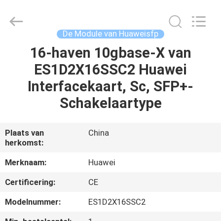
LonRise
Equipment
Co.
Ltd..
All
De Module van Huaweisfp
Rights
Reserved.
16-haven 10gbase-X van
HUIS
ES1D2X16SSC2 Huawei
PRODUCTEN
Interfacekaart, Sc, SFP+-
Schakelaartype
VIDEO'S
Plaats van
China
herkomst:
OVER
ONS
Merknaam:
Huawei
Certificering:
CE
FABRIEKSTOCHT
Modelnummer:
ES1D2X16SSC2