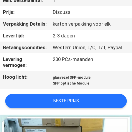
Min. bestelaantal:
1
KWALITEITSCONTROLE
Prijs:
Discuss
NEEM
Verpakking Details:
karton verpakking voor elk
CONTACT
Levertijd:
2-3 dagen
MET
Betalingscondities:
Western Union, L/C, T/T, Paypal
ONS
Levering
200 PCs-maanden
OP
vermogen:
Hoog licht:
,
glasvezel SFP-module
NIEUWS
SFP optische Module
GEVALLEN
BESTE PRIJS
SITEMAP