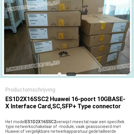
PRIVACYBELEID
Productomschrijving
ES1D2X16SSC2 Huawei 16-poort 10GBASE-
X Interface Card,SC,SFP+ Type connector
Het model
ES1D2X16SSC2
verwijst meestal naar een specifiek
type netwerkschakelaar of -module, vaak geassocieerd met
Huawei of vergelijkbare netwerkapparatuur.gedetailleerde