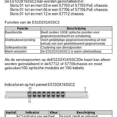
De ES1D2X16SSC2 kan worden geïnstalleerd in:
Slots 01 tot en met 03 in een S7703 of S7703 PoE-chassis.
Slots 01 tot en met 06 in een S7706 of S7706 PoE-chassis.
Slots 01 tot en met 12 in een S7712 chassis.
Functies van de ES1D2X16SSC2
Functie
Beschrijving
Basisfunctie
Biedt zestien 10GE optische poorten voor
gegevensoverdracht en schakeling.
Distributieverzending
Voert gelijktijdige gegevensverzending uit met
behulp van een gedistribueerd gegevensvlak.
Softwarefunctie
Clustering van dienstpoorten
Warm wisselen
De ES1D2X16SSC2 is warm uitwisselbaar.
Als de servicepoorten op de
ES1D2X16SSC2
De kaart kan alleen
worden geïnstalleerd in de
S7712 of S7706
chassis en moet
gebruiken
10G-optische modules en 10G-kabels
.
Indicatoren op het paneel ES1D2X16SSC2
Aantal
Indicator
Kleur
Beschrijving
1
ACT-indicator van een
Geel
De poort zendt en ontvangt