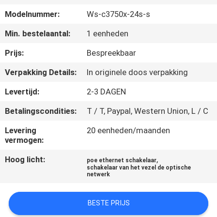
KWALITEITSCONTROLE
Modelnummer:
Ws-c3750x-24s-s
NEEM
Min. bestelaantal:
1 eenheden
CONTACT
Prijs:
Bespreekbaar
MET
Verpakking Details:
In originele doos verpakking
ONS
Levertijd:
2-3 DAGEN
OP
Betalingscondities:
T / T, Paypal, Western Union, L / C
NIEUWS
Levering
20 eenheden/maanden
vermogen:
Hoog licht:
,
GEVALLEN
poe ethernet schakelaar
schakelaar van het vezel de optische
netwerk
SITEMAP
BESTE PRIJS