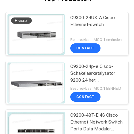
C9300-24UX-A Cisco
Ethernet-switch
Bespreekbaar MOQ:1 eenheden
CONTACT
C9200-24p-e Cisco-
Schakelaarkatalysator
9200 24 het
Netwerkhoofdzaak van
Bespreekbaar MOQ:1 EENHEID
de Havenpoe+
CONTACT
Schakelaar
C9200-48T-E 48 Cisco
Ethernet Network Switch
Ports Data Modular