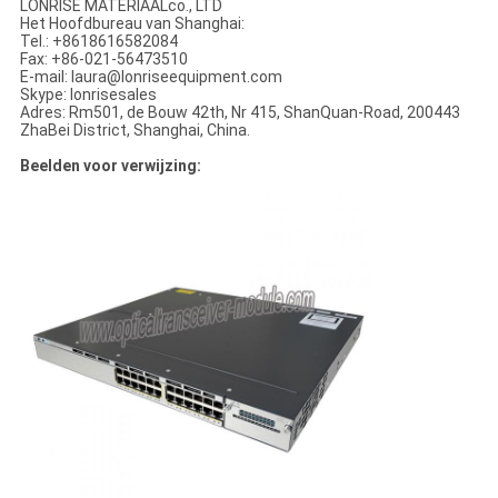
LONRISE MATERIAALco., LTD
Het Hoofdbureau van Shanghai:
Tel.: +8618616582084
Fax: +86-021-56473510
E-mail: laura@lonriseequipment.com
Skype: lonrisesales
Adres: Rm501, de Bouw 42th, Nr 415, ShanQuan-Road, 200443
ZhaBei District, Shanghai, China.
Beelden voor verwijzing: