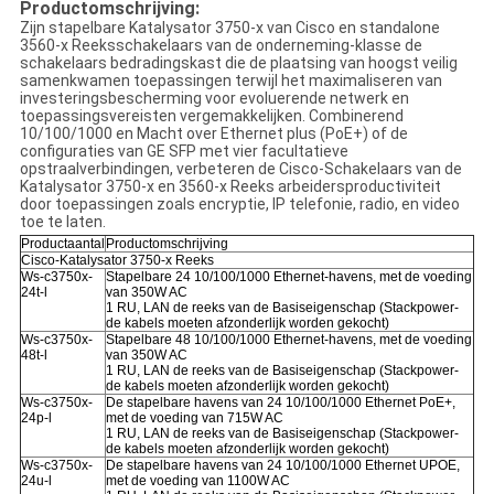
Productomschrijving:
Zijn stapelbare Katalysator 3750-x van Cisco en standalone
3560-x Reeksschakelaars van de onderneming-klasse de
schakelaars bedradingskast die de plaatsing van hoogst veilig
samenkwamen toepassingen terwijl het maximaliseren van
investeringsbescherming voor evoluerende netwerk en
toepassingsvereisten vergemakkelijken. Combinerend
10/100/1000 en Macht over Ethernet plus (PoE+) of de
configuraties van GE SFP met vier facultatieve
opstraalverbindingen, verbeteren de Cisco-Schakelaars van de
Katalysator 3750-x en 3560-x Reeks arbeidersproductiviteit
door toepassingen zoals encryptie, IP telefonie, radio, en video
toe te laten.
Productaantal
Productomschrijving
Cisco-Katalysator 3750-x Reeks
Ws-c3750x-
Stapelbare 24 10/100/1000 Ethernet-havens, met de voeding
24t-l
van 350W AC
1 RU, LAN de reeks van de Basiseigenschap (Stackpower-
de kabels moeten afzonderlijk worden gekocht)
Ws-c3750x-
Stapelbare 48 10/100/1000 Ethernet-havens, met de voeding
48t-l
van 350W AC
1 RU, LAN de reeks van de Basiseigenschap (Stackpower-
de kabels moeten afzonderlijk worden gekocht)
Ws-c3750x-
De stapelbare havens van 24 10/100/1000 Ethernet PoE+,
24p-l
met de voeding van 715W AC
1 RU, LAN de reeks van de Basiseigenschap (Stackpower-
de kabels moeten afzonderlijk worden gekocht)
Ws-c3750x-
De stapelbare havens van 24 10/100/1000 Ethernet UPOE,
24u-l
met de voeding van 1100W AC