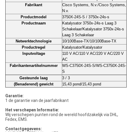
Fabrikant
Cisco Systems, N.v./Cisco Systems,
N.v.
Productmodel
3750X-24S-S / 3750x-24s-s
Productnaam
Katalysator 3750x-24s-s Laag 3
Schakelaar/Katalysator 3750x-24s-s
Laag 3 Schakelaar
Netwerktechnologie
10/100Base-TX/10/100Base-TX
Productregel
Katalysator/Katalysator
Inputvoltage
110 V AC/110 V AC/220 V AC/220 V
AC
Fabrikantenartikelnummer
WS-C3750X-24S-S/WS-C3750X-24S-
S
Gesteunde laag
3 / 3
(Benaderend) gewicht
15,43 pond/15,43 pond
Garantie:
1 de garantie van de jaarfabrikant
Het verschepen Informatie:
Wij verschepen punten rond de wereld hoofdzakelijk via DHL,
Fedex, EMS.
Contactgegevens: