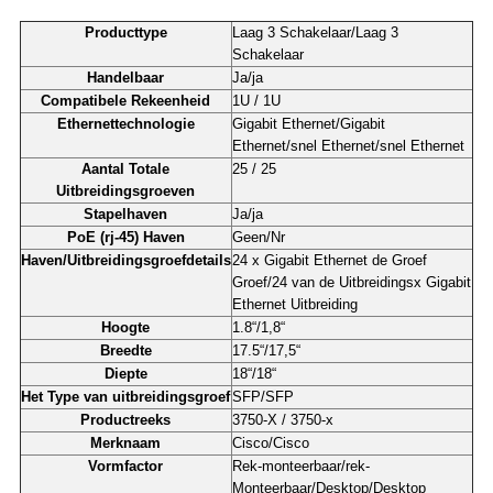
Producttype
Laag 3 Schakelaar/Laag 3
Schakelaar
Handelbaar
Ja/ja
Compatibele Rekeenheid
1U / 1U
Ethernettechnologie
Gigabit Ethernet/Gigabit
Ethernet/snel Ethernet/snel Ethernet
Aantal Totale
25 / 25
Uitbreidingsgroeven
Stapelhaven
Ja/ja
PoE (rj-45) Haven
Geen/Nr
Haven/Uitbreidingsgroefdetails
24 x Gigabit Ethernet de Groef
Groef/24 van de Uitbreidingsx Gigabit
Ethernet Uitbreiding
Hoogte
1.8“/1,8“
Breedte
17.5“/17,5“
Diepte
18“/18“
Het Type van uitbreidingsgroef
SFP/SFP
Productreeks
3750-X / 3750-x
Merknaam
Cisco/Cisco
Vormfactor
Rek-monteerbaar/rek-
Monteerbaar/Desktop/Desktop