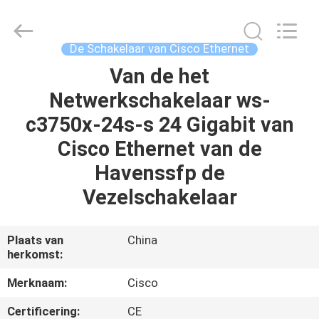
LonRise
Equipment
Co.
Ltd..
All
De Schakelaar van Cisco Ethernet
Rights
Reserved.
Van de het
HUIS
Netwerkschakelaar ws-
PRODUCTEN
c3750x-24s-s 24 Gigabit van
Cisco Ethernet van de
VIDEO'S
Havenssfp de
Vezelschakelaar
OVER
ONS
Plaats van
China
herkomst:
FABRIEKSTOCHT
Merknaam:
Cisco
Certificering:
CE