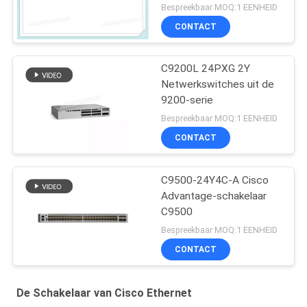
Uplink Opties
Bespreekbaar MOQ:1 EENHEID
CONTACT
C9200L 24PXG 2Y
Netwerkswitches uit de
9200-serie
Bespreekbaar MOQ:1 EENHEID
CONTACT
C9500-24Y4C-A Cisco
Advantage-schakelaar
C9500
Bespreekbaar MOQ:1 EENHEID
CONTACT
De Schakelaar van Cisco Ethernet