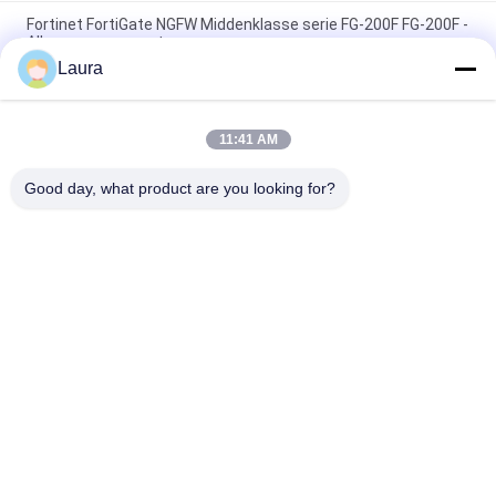
Fortinet FortiGate NGFW Middenklasse serie FG-200F FG-200F -
Alleen voor apparaten
Laura
C9200L-48P-4G-E, Cisco Catalyst 9200L Switch, 48xPoE+
4x1G Uplink Netwerkbenodigdheden
11:41 AM
C9200-24T-A, Cisco Catalyst 9200 Switch, 24xGE-
poorten/netwerkvoordeel/stapelen
Good day, what product are you looking for?
populaire categorieën
Alle
Optische 
Sfp Optische 
Zendontvangermodule
Zendontvanger
PLC Industriële 
Cisco SFP-Modules
Controle
De Module Van 
De Schakelaar Van 
Huaweisfp
Cisco Ethernet
De Schakelaars Van 