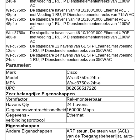
24u-e
met voeding 1 RU, IP Dienstenelementenreeks van 1100W
AC
Ws-c3750x-
De stapelbare havens van 48 10/100/1000 Ethernet PoE+,
48p-e
met Voeding 1 RU, IP Dienstenelementenreeks van 715W AC
Ws-c3750x-
De stapelbare havens van 48 10/100/1000 Ethernet PoE+,
48pf-e
met voeding 1 RU, IP Dienstenelementenreeks van 1100W
AC
Ws-c3750x-
De stapelbare havens van 48 10/100/1000 Ethernet UPOE,
48u-e
met voeding 1 RU, IP Dienstenelementenreeks van 1100W
AC
Ws-c3750x-
De stapelbare 12 havens van GE SFP Ethernet, met voeding
12s-e
1 RU, IP Dienstenelementenreeks van 350W AC
Ws-c3750x-
De stapelbare 24 havens van GE SFP Ethernet, met voeding
24s-e
1 RU, IP Dienstenelementenreeks van 350W AC
Parameter
:
Merk
Cisco
Model
Ws-c3750x-24t-e
MPN
Ws-c3750x-24t-e
UPC
882658517228
Zeer belangrijke Eigenschappen
Vormfactor
Rek-monteerbaar
Havens Qty
24-havens
Gegevensoverdrachtssnelheid
160000 Mbps
Gegevens -
Ethernet
verbindingsprotocol
Eigenschappen
Andere Eigenschappen
ARP steun, De steun van (ACL)
van de Toegangsbeheerlijst, auto-