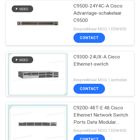
C9500-24Y4C-A Cisco
Advantage-schakelaar
C9500
Bespreekbaar MOQ:1 EENHEID
CONTACT
C9300-24UX-A Cisco
Ethernet-switch
Bespreekbaar MOQ:1 eenheden
CONTACT
C9200-48T-E 48 Cisco
Ethernet Network Switch
Ports Data Modular
Uplink Opties
Bespreekbaar MOQ:1 EENHEID
CONTACT