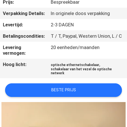
KWALITEITSCONTROLE
Prijs:
Bespreekbaar
Verpakking Details:
In originele doos verpakking
NEEM
Levertijd:
2-3 DAGEN
CONTACT
Betalingscondities:
T / T, Paypal, Western Union, L / C
MET
Levering
20 eenheden/maanden
ONS
vermogen:
OP
Hoog licht:
,
optische ethernetschakelaar
schakelaar van het vezel de optische
netwerk
NIEUWS
BESTE PRIJS
GEVALLEN
SITEMAP