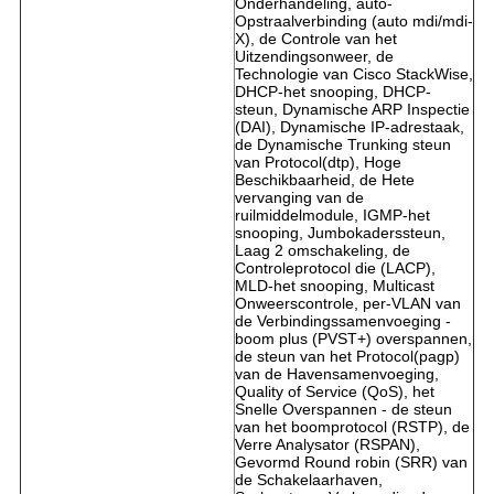
Onderhandeling, auto-
Opstraalverbinding (auto mdi/mdi-
X), de Controle van het
Uitzendingsonweer, de
Technologie van Cisco StackWise,
DHCP-het snooping, DHCP-
steun, Dynamische ARP Inspectie
(DAI), Dynamische IP-adrestaak,
de Dynamische Trunking steun
van Protocol(dtp), Hoge
Beschikbaarheid, de Hete
vervanging van de
ruilmiddelmodule, IGMP-het
snooping, Jumbokaderssteun,
Laag 2 omschakeling, de
Controleprotocol die (LACP),
MLD-het snooping, Multicast
Onweerscontrole, per-VLAN van
de Verbindingssamenvoeging -
boom plus (PVST+) overspannen,
de steun van het Protocol(pagp)
van de Havensamenvoeging,
Quality of Service (QoS), het
Snelle Overspannen - de steun
van het boomprotocol (RSTP), de
Verre Analysator (RSPAN),
Gevormd Round robin (SRR) van
de Schakelaarhaven,