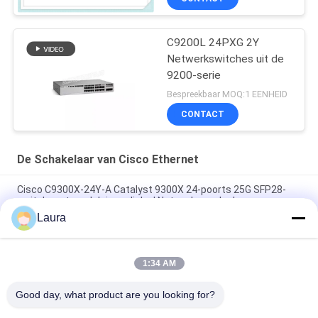
C9200L 24PXG 2Y
Netwerkswitches uit de
9200-serie
Bespreekbaar MOQ:1 EENHEID
CONTACT
De Schakelaar van Cisco Ethernet
Cisco C9300X-24Y-A Catalyst 9300X 24-poorts 25G SFP28-
switch met modulaire uplinks | Netwerkvoordeel
Laura
Cisco C9300X-12Y-A-schakelaar | Catalyst 9300X 12-poorts
25G SFP28 netwerkvoordeelswitch
1:34 AM
Cisco C9300-48S-A Katalysator 9300 SFP-switch met 48
poorten Netwerkvoordeel
Good day, what product are you looking for?