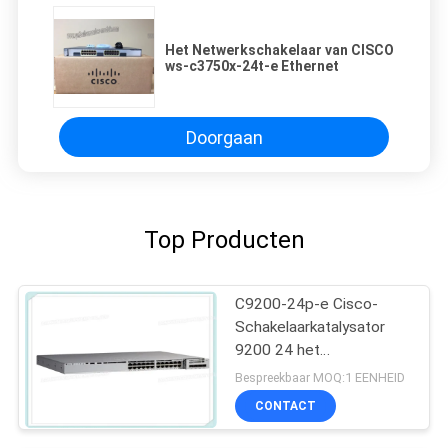
Het Netwerkschakelaar van CISCO
ws-c3750x-24t-e Ethernet
Doorgaan
Top Producten
C9200-24p-e Cisco-
Schakelaarkatalysator
9200 24 het
Netwerkhoofdzaak van
Bespreekbaar MOQ:1 EENHEID
de Havenpoe+
CONTACT
Schakelaar