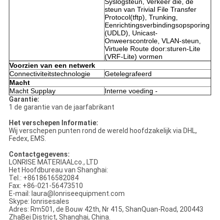
Syslogsteun, Verkeer die, de
steun van Trivial File Transfer
Protocol(tftp), Trunking,
Eenrichtingsverbindingsopsporing
(UDLD), Unicast-
Onweerscontrole, VLAN-steun,
Virtuele Route door:sturen-Lite
(VRF-Lite) vormen
Voorzien van een netwerk
Connectiviteitstechnologie
Getelegrafeerd
Macht
Macht Supplay
Interne voeding -
Garantie:
1 de garantie van de jaarfabrikant
Het verschepen Informatie:
Wij verschepen punten rond de wereld hoofdzakelijk via DHL,
Fedex, EMS.
Contactgegevens:
LONRISE MATERIAALco., LTD
Het Hoofdbureau van Shanghai:
Tel.: +8618616582084
Fax: +86-021-56473510
E-mail: laura@lonriseequipment.com
Skype: lonrisesales
Adres: Rm501, de Bouw 42th, Nr 415, ShanQuan-Road, 200443
ZhaBei District, Shanghai, China.