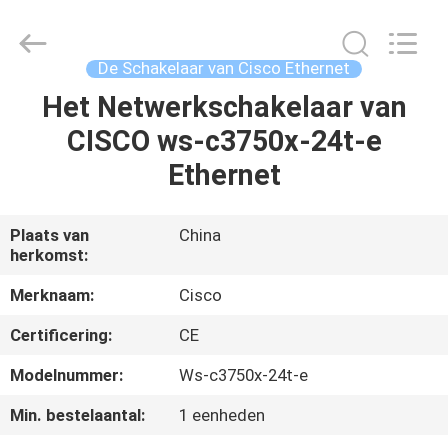
LonRise
Equipment
Co.
Ltd..
All
De Schakelaar van Cisco Ethernet
Rights
Reserved.
Het Netwerkschakelaar van
HUIS
CISCO ws-c3750x-24t-e
PRODUCTEN
Ethernet
VIDEO'S
Plaats van
China
herkomst:
OVER
Merknaam:
Cisco
ONS
Certificering:
CE
Modelnummer:
Ws-c3750x-24t-e
FABRIEKSTOCHT
Min. bestelaantal:
1 eenheden