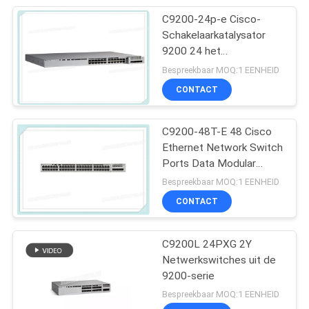
C9200-24p-e Cisco-
Schakelaarkatalysator
9200 24 het
Netwerkhoofdzaak van
Bespreekbaar MOQ:1 EENHEID
de Havenpoe+
CONTACT
Schakelaar
C9200-48T-E 48 Cisco
Ethernet Network Switch
Ports Data Modular
Uplink Opties
Bespreekbaar MOQ:1 EENHEID
CONTACT
C9200L 24PXG 2Y
Netwerkswitches uit de
9200-serie
Bespreekbaar MOQ:1 EENHEID