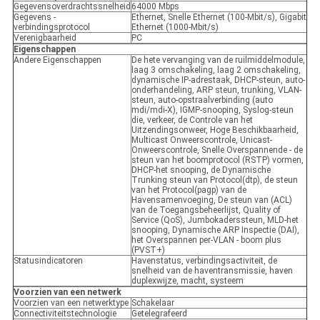
Gegevensoverdrachtssnelheid
64000 Mbps
Gegevens -
Ethernet, Snelle Ethernet (100-Mbit/s), Gigabit
verbindingsprotocol
Ethernet (1000-Mbit/s)
Verenigbaarheid
PC
Eigenschappen
Andere Eigenschappen
De hete vervanging van de ruilmiddelmodule,
laag 3 omschakeling, laag 2 omschakeling,
dynamische IP-adrestaak, DHCP-steun, auto-
onderhandeling, ARP steun, trunking, VLAN-
steun, auto-opstraalverbinding (auto
mdi/mdi-X), IGMP-snooping, Syslog-steun
die, verkeer, de Controle van het
Uitzendingsonweer, Hoge Beschikbaarheid,
Multicast Onweerscontrole, Unicast-
Onweerscontrole, Snelle Overspannende - de
steun van het boomprotocol (RSTP) vormen,
DHCP-het snooping, de Dynamische
Trunking steun van Protocol(dtp), de steun
van het Protocol(pagp) van de
Havensamenvoeging, De steun van (ACL)
van de Toegangsbeheerlijst, Quality of
Service (QoS), Jumbokaderssteun, MLD-het
snooping, Dynamische ARP Inspectie (DAI),
het Overspannen per-VLAN - boom plus
(PVST+)
Statusindicatoren
Havenstatus, verbindingsactiviteit, de
snelheid van de haventransmissie, haven
duplexwijze, macht, systeem
Voorzien van een netwerk
Voorzien van een netwerktype
Schakelaar
Connectiviteitstechnologie
Getelegrafeerd