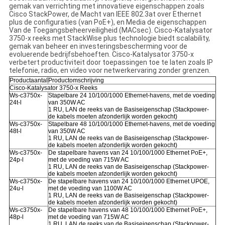
gemak van verrichting met innovatieve eigenschappen zoals
Cisco StackPower, de Macht van IEEE 802.3at over Ethernet
plus de configuraties (van PoE+), en Media de eigenschappen
Van de Toegangsbeheerveiligheid (MACsec). Cisco-Katalysator
3750-x reeks met StackWise plus technologie biedt scalability,
gemak van beheer en investeringsbescherming voor de
evoluerende bedrijfsbehoeften. Cisco-Katalysator 3750-x
verbetert productiviteit door toepassingen toe te laten zoals IP
telefonie, radio, en video voor netwerkervaring zonder grenzen.
Productaantal
Productomschrijving
Cisco-Katalysator 3750-x Reeks
Ws-c3750x-
Stapelbare 24 10/100/1000 Ethernet-havens, met de voeding
24t-l
van 350W AC
1 RU, LAN de reeks van de Basiseigenschap (Stackpower-
de kabels moeten afzonderlijk worden gekocht)
Ws-c3750x-
Stapelbare 48 10/100/1000 Ethernet-havens, met de voeding
48t-l
van 350W AC
1 RU, LAN de reeks van de Basiseigenschap (Stackpower-
de kabels moeten afzonderlijk worden gekocht)
Ws-c3750x-
De stapelbare havens van 24 10/100/1000 Ethernet PoE+,
24p-l
met de voeding van 715W AC
1 RU, LAN de reeks van de Basiseigenschap (Stackpower-
de kabels moeten afzonderlijk worden gekocht)
Ws-c3750x-
De stapelbare havens van 24 10/100/1000 Ethernet UPOE,
24u-l
met de voeding van 1100W AC
1 RU, LAN de reeks van de Basiseigenschap (Stackpower-
de kabels moeten afzonderlijk worden gekocht)
Ws-c3750x-
De stapelbare havens van 48 10/100/1000 Ethernet PoE+,
48p-l
met de voeding van 715W AC
1 RU, LAN de reeks van de Basiseigenschap (Stackpower-