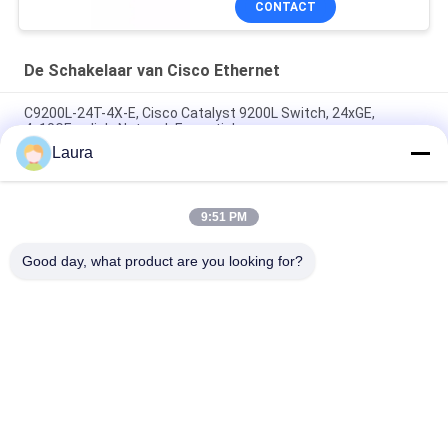
CONTACT
De Schakelaar van Cisco Ethernet
C9200L-24T-4X-E, Cisco Catalyst 9200L Switch, 24xGE,
4x10GE uplink, Netwerk Essentials
Laura
C9300L-24T-4G-E, Cisco Catalyst 9300 Switch, alleen 24x1G
koper/4x1G SFP/data
9:51 PM
C9500-48Y4C-A, Cisco Catalyst 9500 Switch, 48x25G-
poorten/Hoge prestaties/NW Adv. Licentie
Good day, what product are you looking for?
populaire categorieën
Alle
Optische 
Sfp Optische 
Zendontvangermodule
Zendontvanger
PLC Industriële 
Cisco SFP-Modules
Controle