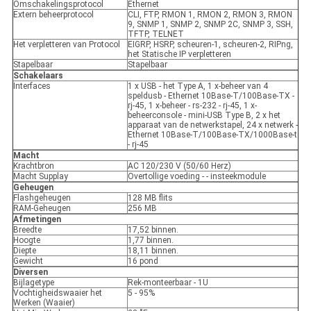
Omschakelingsprotocol
Ethernet
Extern beheerprotocol
CLI, FTP, RMON 1, RMON 2, RMON 3, RMON
9, SNMP 1, SNMP 2, SNMP 2C, SNMP 3, SSH,
TFTP, TELNET
Het verpletteren van Protocol
EIGRP, HSRP, scheuren-1, scheuren-2, RIPng,
het Statische IP verpletteren
Stapelbaar
Stapelbaar
Schakelaars
Interfaces
1 x USB - het Type A, 1 x-beheer van 4
speldusb - Ethernet 10Base-T/100Base-TX -
rj-45, 1 x-beheer - rs-232 - rj-45, 1 x-
beheerconsole - mini-USB Type B, 2 x het
apparaat van de netwerkstapel, 24 x netwerk -
Ethernet 10Base-T/100Base-TX/1000Base-t
- rj-45
Macht
Krachtbron
AC 120/230 V (50/60 Herz)
Macht Supplay
Overtollige voeding - - insteekmodule
Geheugen
Flashgeheugen
128 MB flits
RAM-Geheugen
256 MB
Afmetingen
Breedte
17,52 binnen.
Hoogte
1,77 binnen.
Diepte
18,11 binnen.
Gewicht
16 pond
Diversen
Bijlagetype
Rek-monteerbaar - 1U
Vochtigheidswaaier het
5 - 95%
Werken (Waaier)