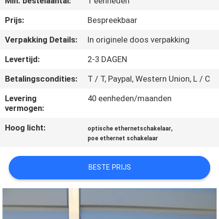
Min. bestelaantal:
1 eenheden
KWALITEITSCONTROLE
Prijs:
Bespreekbaar
NEEM
Verpakking Details:
In originele doos verpakking
CONTACT
Levertijd:
2-3 DAGEN
MET
Betalingscondities:
T / T, Paypal, Western Union, L / C
ONS
Levering
40 eenheden/maanden
OP
vermogen:
Hoog licht:
,
optische ethernetschakelaar
NIEUWS
poe ethernet schakelaar
GEVALLEN
BESTE PRIJS
SITEMAP