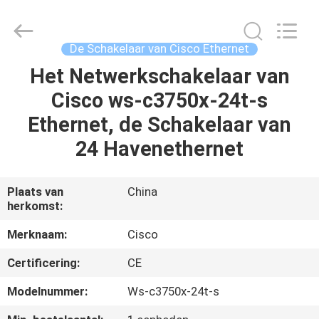
LonRise
Equipment
Co.
Ltd..
All
De Schakelaar van Cisco Ethernet
Rights
Reserved.
Het Netwerkschakelaar van
HUIS
Cisco ws-c3750x-24t-s
PRODUCTEN
Ethernet, de Schakelaar van
24 Havenethernet
VIDEO'S
Plaats van
China
herkomst:
OVER
ONS
Merknaam:
Cisco
Certificering:
CE
FABRIEKSTOCHT
Modelnummer:
Ws-c3750x-24t-s