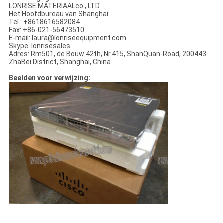
LONRISE MATERIAALco., LTD
Het Hoofdbureau van Shanghai:
Tel.: +8618616582084
Fax: +86-021-56473510
E-mail: laura@lonriseequipment.com
Skype: lonrisesales
Adres: Rm501, de Bouw 42th, Nr 415, ShanQuan-Road, 200443
ZhaBei District, Shanghai, China.
Beelden voor verwijzing: