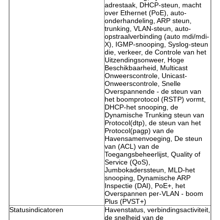
adrestaak, DHCP-steun, macht
over Ethernet (PoE), auto-
onderhandeling, ARP steun,
trunking, VLAN-steun, auto-
opstraalverbinding (auto mdi/mdi-
X), IGMP-snooping, Syslog-steun
die, verkeer, de Controle van het
Uitzendingsonweer, Hoge
Beschikbaarheid, Multicast
Onweerscontrole, Unicast-
Onweerscontrole, Snelle
Overspannende - de steun van
het boomprotocol (RSTP) vormt,
DHCP-het snooping, de
Dynamische Trunking steun van
Protocol(dtp), de steun van het
Protocol(pagp) van de
Havensamenvoeging, De steun
van (ACL) van de
Toegangsbeheerlijst, Quality of
Service (QoS),
Jumbokaderssteun, MLD-het
snooping, Dynamische ARP
Inspectie (DAI), PoE+, het
Overspannen per-VLAN - boom
Plus (PVST+)
Statusindicatoren
Havenstatus, verbindingsactiviteit,
de snelheid van de