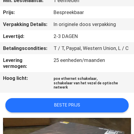
Min. bestelaantal:
1 eenheden
KWALITEITSCONTROLE
Prijs:
Bespreekbaar
NEEM
Verpakking Details:
In originele doos verpakking
CONTACT
Levertijd:
2-3 DAGEN
MET
Betalingscondities:
T / T, Paypal, Western Union, L / C
ONS
Levering
25 eenheden/maanden
OP
vermogen:
Hoog licht:
,
poe ethernet schakelaar
NIEUWS
schakelaar van het vezel de optische
netwerk
GEVALLEN
BESTE PRIJS
SITEMAP