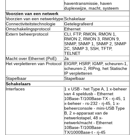
haventransmissie, haven
duplexwijze, macht, systeem
Voorzien van een netwerk
Voorzien van een netwerktype
Schakelaar
Connectiviteitstechnologie
Getelegrafeerd
Omschakelingsprotocol
Ethernet
Extern beheerprotocol
CLI, FTP, RMON, RMON 1,
RMON 2, RMON 3, RMON 9,
SNMP, SNMP 1, SNMP 2, SNMP
2C, SNMP 3, SSH, TFTP,
TELNET
Macht over Ethernet (PoE)
Ja
Het verpletteren van Protocol
EIGRP, HSRP, IGMP, scheuren-1,
scheuren-2, RIPng, het Statische
IP verpletteren
Stapelbaar
Stapelbaar
Schakelaars
Interfaces
1 x USB - het Type A, 1 x-beheer
van 4 speldusb - Ethernet
10Base-T/100Base-TX - rj-45, 1
x-beheer - rs-232 - rj-45, 1 x-
beheerconsole - mini-USB Type
B, 2 x-apparaat van de
netwerkstapel, 48 x-
netwerk/macht - Ethernet
10Base-T/100Base-
TX/1000Base-t - rj-45