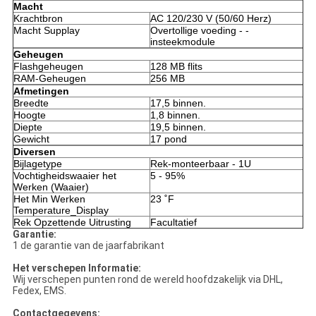
Macht
Krachtbron
AC 120/230 V (50/60 Herz)
Macht Supplay
Overtollige voeding - -
insteekmodule
Geheugen
Flashgeheugen
128 MB flits
RAM-Geheugen
256 MB
Afmetingen
Breedte
17,5 binnen.
Hoogte
1,8 binnen.
Diepte
19,5 binnen.
Gewicht
17 pond
Diversen
Bijlagetype
Rek-monteerbaar - 1U
Vochtigheidswaaier het
5 - 95%
Werken (Waaier)
Het Min Werken
23 ˚F
Temperature_Display
Rek Opzettende Uitrusting
Facultatief
Garantie:
1 de garantie van de jaarfabrikant
Het verschepen Informatie:
Wij verschepen punten rond de wereld hoofdzakelijk via DHL,
Fedex, EMS.
Contactgegevens: