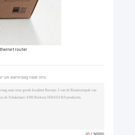
thernet router
ur uw aanvraag naar ons
(
0
/ 3000)