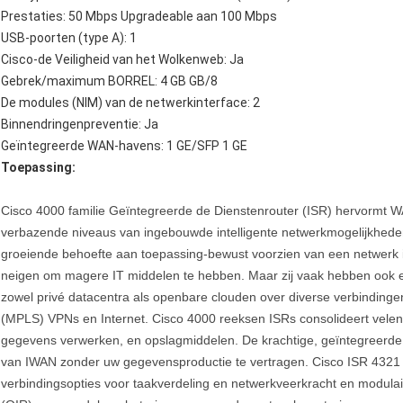
Prestaties: 50 Mbps Upgradeable aan 100 Mbps
USB-poorten (type A): 1
Cisco-de Veiligheid van het Wolkenweb: Ja
Gebrek/maximum BORREL: 4 GB GB/8
De modules (NIM) van de netwerkinterface: 2
Binnendringenpreventie: Ja
Geïntegreerde WAN-havens: 1 GE/SFP 1 GE
Toepassing:
Cisco 4000 familie Geïntegreerde de Dienstenrouter (ISR) hervormt
verbazende niveaus van ingebouwde intelligente netwerkmogelijkheden 
groeiende behoefte aan toepassing-bewust voorzien van een netwerk 
neigen om magere IT middelen te hebben. Maar zij vaak hebben ook 
zowel privé datacentra als openbare clouden over diverse verbindingen
(MPLS) VPNs en Internet. Cisco 4000 reeksen ISRs consolideert velen 
gegevens verwerken, en opslagmiddelen. De krachtige, geïntegreerde 
van IWAN zonder uw gegevensproductie te vertragen. Cisco ISR 4321
verbindingsopties voor taakverdeling en netwerkveerkracht en modulair