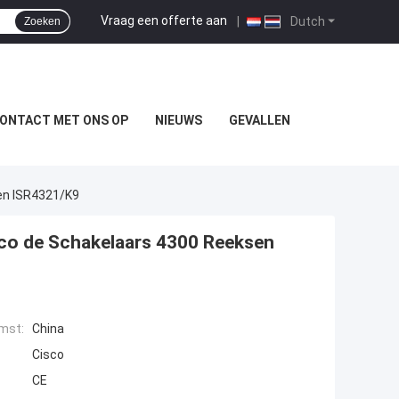
Vraag een offerte aan
|
Dutch
Zoeken
ONTACT MET ONS OP
NIEUWS
GEVALLEN
en ISR4321/K9
co de Schakelaars 4300 Reeksen
mst:
China
Cisco
CE