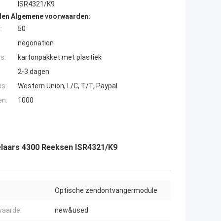
ISR4321/K9
den Algemene voorwaarden:
:
50
negonation
s:
kartonpakket met plastiek
2-3 dagen
es:
Western Union, L/C, T/T, Paypal
en:
1000
elaars 4300 Reeksen ISR4321/K9
Optische zendontvangermodule
aarde:
new&used