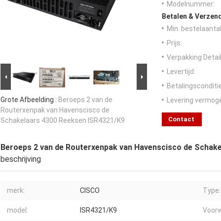
Modelnummer:
Betalen & Verzen
Min. bestelaantal
Prijs:
Verpakking Detail
Levertijd:
Betalingsconditi
Grote Afbeelding :
Beroeps 2 van de
Levering vermog
Routerxenpak van Havenscisco de
Contact
Schakelaars 4300 Reeksen ISR4321/K9
Beroeps 2 van de Routerxenpak van Havenscisco de Schak
beschrijving
merk:
CISCO
Type:
model:
ISR4321/K9
Voorw