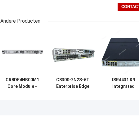
Andere Producten
CR8DE4NB00M1
C8300-2N2S-6T
ISR4431 K9
Core Module -
Enterprise Edge
Integrated
Optimized for
Router, 6×1G
Services Gigabi
Industrial
Gigabit RJ45-
Ethernet Netwo
Applications
poorten,
Router klaar o
2NIM+2SM
nieuw te gaan
modulaire slots,
Dubbele
redundante
voeding, SD-WAN