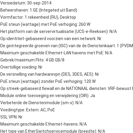
Versiedatum: 30-sep-2014
Beheershaven: 1 GE (Integated uit Band)
Vormfactor: 1 rekeenheid (RU), Desktop
PoE steun (wattage) met PoE verhoging: 260 W
Het platform van de servervirtualisatie (UCS-e-Reeksen): N/A
Op identiteit-gebaseerd voorzien van een netwerk: Nr
De geïntegreerde groeven van (ISC) van de de Dienstenkaart: 1 (PVDM
Maximum geschakelde Ethernet-LAN havens met PoE: N/A
Gebrek/maximum Flits: 4 GB GB/8
Overtollige voeding: Nr
De versnelling van hardwarevpn (DES, 3DES, AES): Nr
PoE steun (wattage) zonder PoE verhoging: 120 W
Op streek-gebaseerd fiewall en de NATIONAAL diensten: VRF-bewust F
Module online toevoeging en verwijdering (OIR): Ja
Verbeterde de Dienstenmodule (sm-x): N/A
Voedingtype: Extern: AC, PoE
SSL VPN: Nr
Maximum geschakelde Ethernet-havens: N/A
Het type van EtherSwitchservicemodule (breedte): N/A