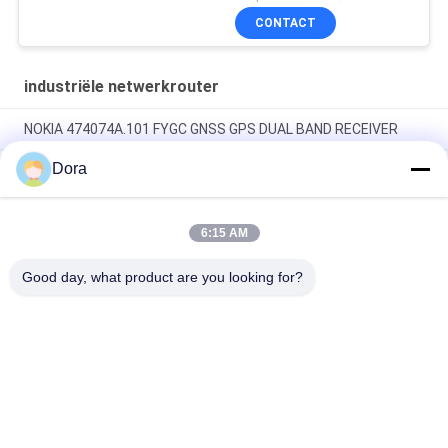
CONTACT
industriële netwerkrouter
NOKIA 474074A.101 FYGC GNSS GPS DUAL BAND RECEIVER
Dora
CR5D0EFGFM70, Huawei CloudEngine 16800 Switch-
accessoire, 24x100/1000Base-X SFP, MACsec, flexibele kaart
CR5D0SRUAI70, Huawei NetEngine 8000
6:15 AM
Hoofdbesturingskaart, 32G geheugen/SRUA-1 TA-
F/Hoofdbehandelingskaart A18A
Good day, what product are you looking for?
populaire categorieën
Alle
Optische 
Sfp Optische 
Zendontvangermodule
Zendontvanger
PLC Industriële 
Cisco SFP-Modules