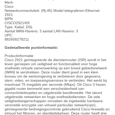
Merk:
Cisco
Netwerkconnectiviteit: (Rj-45) Model telegraferen-Ethernet:
2921
MPN:
CISCO2921/K9
Type: Kabel, DSL
Aantal WAN-Havens: 3 aantal LAN Havens: 3
UPC:
882658278211
Gedetailleerde puntinformatie:
Productinformatie
Cisco 2921 geïntegreerde de dienstenrouter (ISR) wordt in het
leven geroepen om veiligheid en functionaliteit voor hoge
snelheids virtuele samenwerking op een breed gebiedsnetwerk
(WAN) te verstrekken. Deze router dient goed in een klein
bureau om de werkomgeving te verbeteren door gegevens,
stem, video, en toepassingsservices te verbinden. Het werkt bij
maximaal 75 megabits per seconde (Mbps). Dit Cisco 3 haven
gigabit router kenmerkt een verscheidenheid van
connectiviteitsopties en uitgebreide bandbreedte. Het steunt
uitgebreide netwerken en hoge-snelheidsdiensten. De vele
veiligheidseigenschappen omvatten de ingebedde hardware-
versnelde encryptie van virtueel particulier netwerk(vpn),
geïntegreerde bedreigingscontrole gebruikend Cisco-firewalls en
inhoud het filtreren, en identiteitsbeheer. Deze router heeft drie