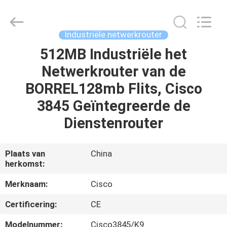
LonRise
Equipment
Co.
Ltd..
All
Industriële netwerkrouter
Rights
Reserved.
512MB Industriële het
HUIS
Netwerkrouter van de
PRODUCTEN
BORREL128mb Flits, Cisco
3845 Geïntegreerde de
VIDEO'S
Dienstenrouter
OVER
Plaats van
China
herkomst:
ONS
Merknaam:
Cisco
FABRIEKSTOCHT
Certificering:
CE
Modelnummer:
Cisco3845/K9