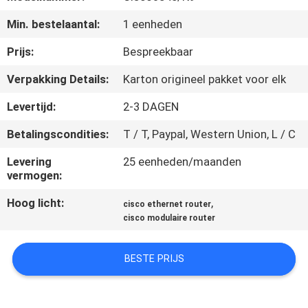
KWALITEITSCONTROLE
Min. bestelaantal:
1 eenheden
NEEM
Prijs:
Bespreekbaar
CONTACT
Verpakking Details:
Karton origineel pakket voor elk
MET
Levertijd:
2-3 DAGEN
ONS
Betalingscondities:
T / T, Paypal, Western Union, L / C
OP
Levering
25 eenheden/maanden
vermogen:
NIEUWS
Hoog licht:
,
cisco ethernet router
cisco modulaire router
GEVALLEN
BESTE PRIJS
SITEMAP