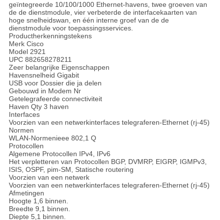
geïntegreerde 10/100/1000 Ethernet-havens, twee groeven van
de de dienstmodule, vier verbeterde de interfacekaarten van
hoge snelheidswan, en één interne groef van de de
dienstmodule voor toepassingsservices.
Productherkenningstekens
Merk Cisco
Model 2921
UPC 882658278211
Zeer belangrijke Eigenschappen
Havensnelheid Gigabit
USB voor Dossier die ja delen
Gebouwd in Modem Nr
Getelegrafeerde connectiviteit
Haven Qty 3 haven
Interfaces
Voorzien van een netwerkinterfaces telegraferen-Ethernet (rj-45)
Normen
WLAN-Normenieee 802,1 Q
Protocollen
Algemene Protocollen IPv4, IPv6
Het verpletteren van Protocollen BGP, DVMRP, EIGRP, IGMPv3,
ISIS, OSPF, pim-SM, Statische routering
Voorzien van een netwerk
Voorzien van een netwerkinterfaces telegraferen-Ethernet (rj-45)
Afmetingen
Hoogte 1,6 binnen.
Breedte 9,1 binnen.
Diepte 5,1 binnen.