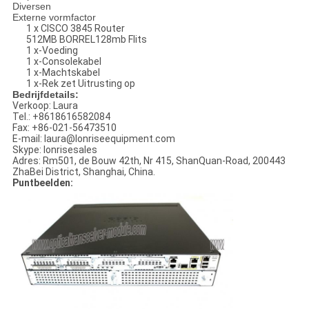
Diversen
Externe vormfactor
1 x CISCO 3845 Router
512MB BORREL128mb Flits
1 x-Voeding
1 x-Consolekabel
1 x-Machtskabel
1 x-Rek zet Uitrusting op
Bedrijfdetails:
Verkoop: Laura
Tel.: +8618616582084
Fax: +86-021-56473510
E-mail: laura@lonriseequipment.com
Skype: lonrisesales
Adres: Rm501, de Bouw 42th, Nr 415, ShanQuan-Road, 200443
ZhaBei District, Shanghai, China.
Puntbeelden: