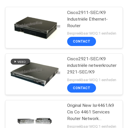
Cisco2911-SEC/K9
Industriële Ethernet-
Router
Bespreekbaar MOQ:1 eenheden
CONTACT
Cisco2921-SEC/K9
industriële netwerkrouter
2921-SEC/K9
Bespreekbaar MOQ:1 eenheden
CONTACT
Original New Isr4461/k9
Cis Co 4461 Services
Router Network
PouterISR4461/K9
Bespreekbaar MOQ:1 eenheden