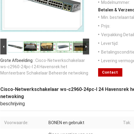
Modelnummer:
Betalen & Verzen
Min. bestelaantal
Prijs:
Verpakking Detail
Levertijd:
Betalingsconditi
Grote Afbeelding :
Cisco-Netwerkschakelaar
Levering vermog
ws-c2960-24pc-l 24 Havensrek het
Contact
Monteerbare Schakelaar Beheerde netwoking
Cisco-Netwerkschakelaar ws-c2960-24pc-l 24 Havensrek h
netwoking
beschrijving
Voorwaarde:
BONEN en gebruikt
Tak: