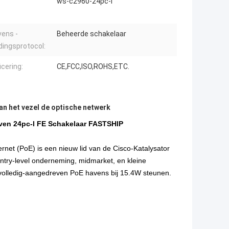
ws-c2960-24pc-l
ens -
Beheerde schakelaar
dingsprotocol:
icering:
CE,FCC,ISO,ROHS,ETC.
an het vezel de optische netwerk
ven 24pc-l FE Schakelaar FASTSHIP
net (PoE) is een nieuw lid van de Cisco-Katalysator
ntry-level onderneming, midmarket, en kleine
ge volledig-aangedreven PoE havens bij 15.4W steunen.