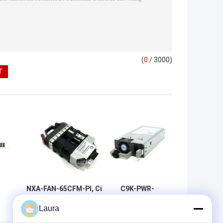
(
0
/ 3000)
NXA-FAN-65CFM-PI, Cisco
C9K-PWR-
Nexus Switch-ventilator,
650WAC-R, Cisco
Laura
x
65CFM/luchtstroom/inlaat
Catalyst 9000-
aan poortzijde
voeding, 650 W