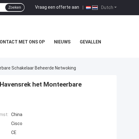
Vraag een offerte aan
|
Dutch
Zoeken
ONTACT MET ONS OP
NIEUWS
GEVALLEN
rbare Schakelaar Beheerde Netwoking
 Havensrek het Monteerbare
mst:
China
Cisco
CE