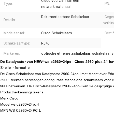
Cisco-voorzien van een
Type:
PN:
netwerkmateriaal
Rek-monteerbare Schakelaar
Gegev
Details:
verbin
Modelaantal::
Cisco-Schakelaars
Certif
Schakelaartype:
RJ45
Markeren:
optische ethernetschakelaar
,
schakelaar v
De Katalysator van NEW* ws-c2960+24pc-l Cisco 2960-plus 24-ha
Snelle informatie:
De Cisco-Schakelaar van Katalysator 2960-24pc-l met Macht over Ether
2960 Reeksen be*vestigen-configuratie standalone schakelaars voor e
filiaalnetwerken. De Cisco-Katalysator 2960-24pc-l kan 24 gelijktijdi
Productherkenningstekens
Merk Cisco
Model ws-c2960+24pc-l
MPN WS-C2960+24PC-L