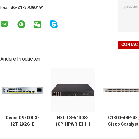
Fax:
86-21-37890191
Andere Producten
Cisco C9200CX-
H3C LS-5130S-
C1300-48P-4X,
12T-2X2G-E
10P-HPWR-EI-H1
Cisco Catalyst
Catalyst 9200CX
8-poorts PoE+
1300 Switch, 48
Compact 12-
Gigabit Switch
PoE+/370W, 4x