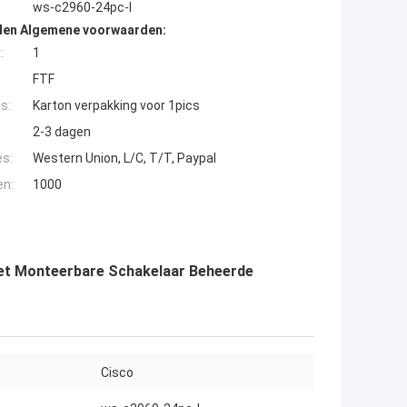
ws-c2960-24pc-l
den Algemene voorwaarden:
:
1
FTF
s:
Karton verpakking voor 1pics
2-3 dagen
es:
Western Union, L/C, T/T, Paypal
en:
1000
et Monteerbare Schakelaar Beheerde
Cisco