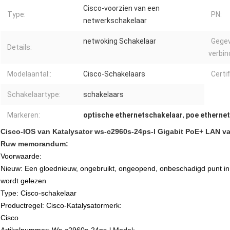
Cisco-voorzien van een
Type:
PN:
netwerkschakelaar
netwoking Schakelaar
Gegev
Details:
verbin
Modelaantal::
Cisco-Schakelaars
Certif
Schakelaartype:
schakelaars
Markeren:
optische ethernetschakelaar
,
poe ethernet
Cisco-IOS van Katalysator ws-c2960s-24ps-l Gigabit PoE+ LAN v
Ruw memorandum:
Voorwaarde:
Nieuw: Een gloednieuw, ongebruikt, ongeopend, onbeschadigd punt in 
wordt gelezen
Type: Cisco-schakelaar
Productregel: Cisco-Katalysatormerk:
Cisco