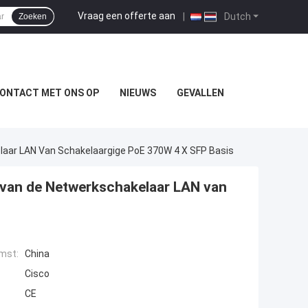
Vraag een offerte aan
|
Dutch
Zoeken
ONTACT MET ONS OP
NIEUWS
GEVALLEN
aar LAN Van Schakelaargige PoE 370W 4 X SFP Basis
 van de Netwerkschakelaar LAN van
mst:
China
Cisco
CE