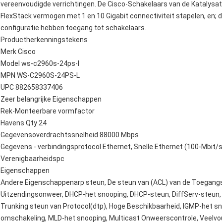
vereenvoudigde verrichtingen. De Cisco-Schakelaars van de Katalysa
FlexStack vermogen met 1 en 10 Gigabit connectiviteit stapelen, en
configuratie hebben toegang tot schakelaars.
Productherkenningstekens
Merk Cisco
Model ws-c2960s-24ps-l
MPN WS-C2960S-24PS-L
UPC 882658337406
Zeer belangrijke Eigenschappen
Rek-Monteerbare vormfactor
Havens Qty 24
Gegevensoverdrachtssnelheid 88000 Mbps
Gegevens - verbindingsprotocol Ethernet, Snelle Ethernet (100-Mbit/s
Verenigbaarheidspc
Eigenschappen
Andere Eigenschappenarp steun, De steun van (ACL) van de Toegangs
Uitzendingsonweer, DHCP-het snooping, DHCP-steun, DiffServ-steun,
Trunking steun van Protocol(dtp), Hoge Beschikbaarheid, IGMP-het s
omschakeling, MLD-het snooping, Multicast Onweerscontrole, Veelvo