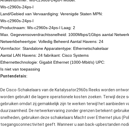
Artikelnummer: Ws-c2960s-24ps-l Model:
Ws-c2960s-24ps-l
Land/Gebied van Vervaardiging: Verenigde Staten MPN:
Ws-c2960s-24ps-l
Productnaam: Ws-c2960s-24ps-l Laag: 2
Max. Gegevensoverdrachtssnelheid: 1000Mbps/1Gbps aantal Netwer
Netwerkbeheertype: Volledig Beheerd Aantal Havens: 24
Vormfactor: Standalone Apparatentype: Ethernetschakelaar
Aantal LAN Havens: 24 fabrikant: Cisco Systems
Ethernettechnologie: Gigabit Ethernet (1000-Mbit/s) UPC:
Is niet van toepassing
Puntendetais:
De Cisco-Schakelaars van de Katalysator2960s Reeks worden ontwo
worden gebruikt die lagere operationele kosten zoeken. Terwijl deze sc
gebruiken omdat zij gemakkelijk zijn te werken terwijl het aanbieden v
duurzaamheid. De netwerkervaring zonder grenzen betekent gebruike
snelheden, gebruiken deze schakelaars Macht over Ethernet plus (PoE
toegangsconnectiviteit geeft. Wanneer u aan back-upbestanden nodig h