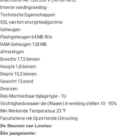
Krachtbron AC 120/230 V (50/60 Herz)
Interne voedingvoeding -
Technische Eigenschappen
SSL van het encryptiealgoritme
Geheugen
Flashgeheugen 64 MB flits
RAM-Geheugen 128 MB
Afmetingen
Breedte 17,5 binnen.
Hoogte 1,8 binnen.
Diepte 15,2 binnen.
Gewicht 13 pond
Diversen
Rek-Monteerbaar bijlagetype - 1U
Vochtigheidswaaier die (Waaier) in werking stellen 10 - 95%
Min Werkende Temperatuur 23 ˚F
Facultatieve rek Opzettende Uitrusting
De Steunen van Lonrise:
Één jaargarantie: