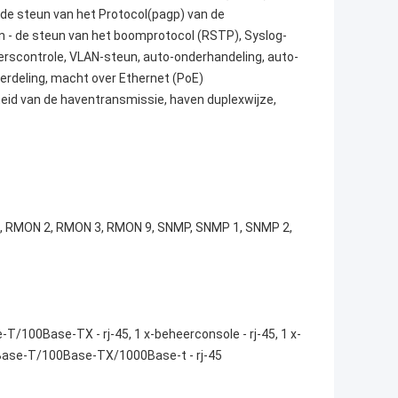
de steun van het Protocol(pagp) van de
n - de steun van het boomprotocol (RSTP), Syslog-
eerscontrole, VLAN-steun, auto-onderhandeling, auto-
erdeling, macht over Ethernet (PoE)
heid van de haventransmissie, haven duplexwijze,
 RMON 2, RMON 3, RMON 9, SNMP, SNMP 1, SNMP 2,
-T/100Base-TX - rj-45, 1 x-beheerconsole - rj-45, 1 x-
0Base-T/100Base-TX/1000Base-t - rj-45