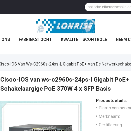
 ONS
FABRIEKSTOCHT
KWALITEITSCONTROLE
NEEM C
Cisco-IOS Van Ws-C2960s-24ps-L Gigabit PoE+ Van De Netwerkschakel
Cisco-IOS van ws-c2960s-24ps-l Gigabit PoE+
Schakelaargige PoE 370W 4 x SFP Basis
Productdetails:
Plaats van herko
Merknaam:
Certificering: