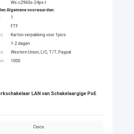
Ws-c2960s-24ps-l
den Algemene voorwaarden:
:
1
FTF
s:
Karton verpakking voor 1pics
1-2 dagen
es:
Western Union, L/C, T/T, Paypal
en:
1000
erkschakelaar LAN van Schakelaargige PoE
Cisco