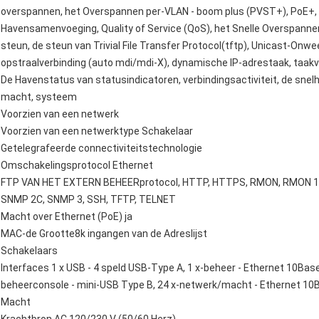
overspannen, het Overspannen per-VLAN - boom plus (PVST+), PoE+, 
Havensamenvoeging, Quality of Service (QoS), het Snelle Overspanne
steun, de steun van Trivial File Transfer Protocol(tftp), Unicast-Onw
opstraalverbinding (auto mdi/mdi-X), dynamische IP-adrestaak, taakv
De Havenstatus van statusindicatoren, verbindingsactiviteit, de snel
macht, systeem
Voorzien van een netwerk
Voorzien van een netwerktype Schakelaar
Getelegrafeerde connectiviteitstechnologie
Omschakelingsprotocol Ethernet
FTP VAN HET EXTERN BEHEERprotocol, HTTP, HTTPS, RMON, RMON 1,
SNMP 2C, SNMP 3, SSH, TFTP, TELNET
Macht over Ethernet (PoE) ja
MAC-de Grootte8k ingangen van de Adreslijst
Schakelaars
Interfaces 1 x USB - 4 speld USB-Type A, 1 x-beheer - Ethernet 10Base
beheerconsole - mini-USB Type B, 24 x-netwerk/macht - Ethernet 1
Macht