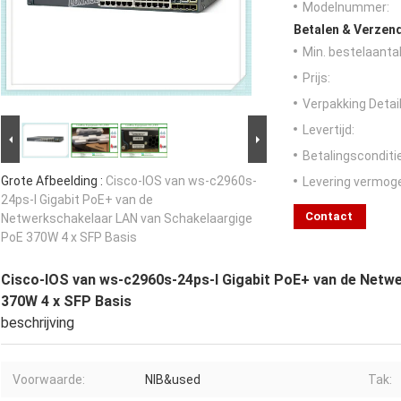
Modelnummer:
Betalen & Verzen
Min. bestelaantal
Prijs:
Verpakking Detail
Levertijd:
Betalingsconditi
Grote Afbeelding :
Cisco-IOS van ws-c2960s-
Levering vermog
24ps-l Gigabit PoE+ van de
Contact
Netwerkschakelaar LAN van Schakelaargige
PoE 370W 4 x SFP Basis
Cisco-IOS van ws-c2960s-24ps-l Gigabit PoE+ van de Netw
370W 4 x SFP Basis
beschrijving
Voorwaarde:
NIB&used
Tak: