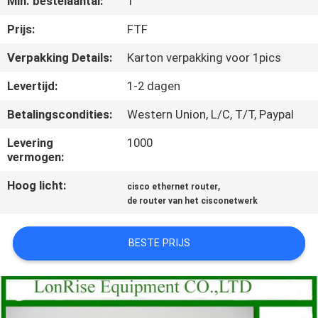
Min. bestelaantal:
1
KWALITEITSCONTROLE
Prijs:
FTF
NEEM
Verpakking Details:
Karton verpakking voor 1pics
CONTACT
Levertijd:
1-2 dagen
MET
Betalingscondities:
Western Union, L/C, T/T, Paypal
ONS
Levering
1000
OP
vermogen:
Hoog licht:
,
cisco ethernet router
NIEUWS
de router van het cisconetwerk
GEVALLEN
BESTE PRIJS
SITEMAP