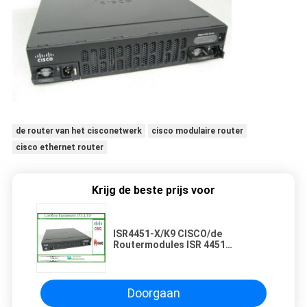
de router van het cisconetwerk
cisco modulaire router
cisco ethernet router
Krijg de beste prijs voor
ISR4451-X/K9 CISCO/de
Routermodules ISR 4451
Ce/FCC/ISO van ISR4451-X/K9
Cisco
Doorgaan