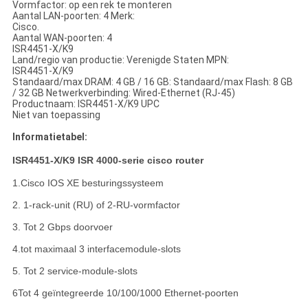
Vormfactor: op een rek te monteren
Aantal LAN-poorten: 4 Merk:
Cisco.
Aantal WAN-poorten: 4
ISR4451-X/K9
Land/regio van productie: Verenigde Staten MPN:
ISR4451-X/K9
Standaard/max DRAM: 4 GB / 16 GB: Standaard/max Flash: 8 GB
/ 32 GB Netwerkverbinding: Wired-Ethernet (RJ-45)
Productnaam: ISR4451-X/K9 UPC
Niet van toepassing
Informatietabel:
ISR4451-X/K9 ISR 4000-serie cisco router
1.Cisco IOS XE besturingssysteem
2. 1-rack-unit (RU) of 2-RU-vormfactor
3. Tot 2 Gbps doorvoer
4.tot maximaal 3 interfacemodule-slots
5. Tot 2 service-module-slots
6Tot 4 geïntegreerde 10/100/1000 Ethernet-poorten