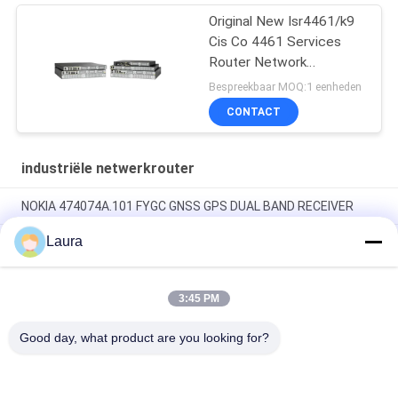
Original New Isr4461/k9
Cis Co 4461 Services
Router Network
PouterISR4461/K9
Bespreekbaar MOQ:1 eenheden
CONTACT
industriële netwerkrouter
NOKIA 474074A.101 FYGC GNSS GPS DUAL BAND RECEIVER
Laura
CR5D0EFGFM70, Huawei CloudEngine 16800 Switch-
accessoire, 24x100/1000Base-X SFP, MACsec, flexibele kaart
CR5D0SRUAI70, Huawei NetEngine 8000
3:45 PM
Hoofdbesturingskaart, 32G geheugen/SRUA-1 TA-
F/Hoofdbehandelingskaart A18A
Good day, what product are you looking for?
populaire categorieën
Alle