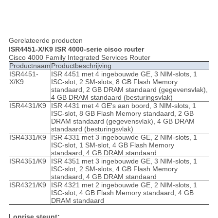
Gerelateerde producten
ISR4451-X/K9 ISR 4000-serie cisco router
Cisco 4000 Family Integrated Services Router
Productnaam
Productbeschrijving
ISR4451-
ISR 4451 met 4 ingebouwde GE, 3 NIM-slots, 1
X/K9
ISC-slot, 2 SM-slots, 8 GB Flash Memory
standaard, 2 GB DRAM standaard (gegevensvlak),
4 GB DRAM standaard (besturingsvlak)
ISR4431/K9
ISR 4431 met 4 GE's aan boord, 3 NIM-slots, 1
ISC-slot, 8 GB Flash Memory standaard, 2 GB
DRAM standaard (gegevensvlak), 4 GB DRAM
standaard (besturingsvlak)
ISR4331/K9
ISR 4331 met 3 ingebouwde GE, 2 NIM-slots, 1
ISC-slot, 1 SM-slot, 4 GB Flash Memory
standaard, 4 GB DRAM standaard
ISR4351/K9
ISR 4351 met 3 ingebouwde GE, 3 NIM-slots, 1
ISC-slot, 2 SM-slots, 4 GB Flash Memory
standaard, 4 GB DRAM standaard
ISR4321/K9
ISR 4321 met 2 ingebouwde GE, 2 NIM-slots, 1
ISC-slot, 4 GB Flash Memory standaard, 4 GB
DRAM standaard
Lonrise steunt: