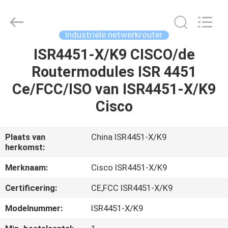
LonRise
Equipment
Co.
Ltd..
All
Industriële netwerkrouter
Rights
Reserved.
ISR4451-X/K9 CISCO/de
HUIS
Routermodules ISR 4451
PRODUCTEN
Ce/FCC/ISO van ISR4451-X/K9
Cisco
VIDEO'S
Plaats van
China ISR4451-X/K9
herkomst:
OVER
ONS
Merknaam:
Cisco ISR4451-X/K9
Certificering:
CE,FCC ISR4451-X/K9
FABRIEKSTOCHT
Modelnummer:
ISR4451-X/K9