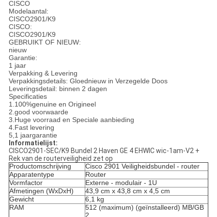
CISCO
Modelaantal:
CISCO2901/K9
CISCO:
CISCO2901/K9
GEBRUIKT OF NIEUW:
nieuw
Garantie:
1 jaar
Verpakking & Levering
Verpakkingsdetails: Gloednieuw in Verzegelde Doos
Leveringsdetail: binnen 2 dagen
Specificaties
1.100%genuine en Origineel
2.good voorwaarde
3.Huge voorraad en Speciale aanbieding
4.Fast levering
5,1 jaargarantie
Informatielijst:
CISCO2901-SEC/K9 Bundel 2 Haven GE 4 EHWIC wic-1am-V2 +
Rek van de routerveiligheid zet op
Productomschrijving
Cisco 2901 Veiligheidsbundel - router
Apparatentype
Router
Vormfactor
Externe - modulair - 1U
Afmetingen (WxDxH)
43,9 cm x 43,8 cm x 4,5 cm
Gewicht
6,1 kg
RAM
512 (maximum) (geïnstalleerd) MB/GB
2