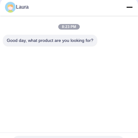
Laura
AR6710-L14T2X4, Huawei AR6700-router,
14xGE/2x10GE/4xSFP+
8:23 PM
AR651W, Huawei AR651W-router, 2*GE WAN/8*GE
LAN/802.11ac
Good day, what product are you looking for?
populaire categorieën
Alle
Optische 
Sfp Optische 
Zendontvangermodule
Zendontvanger
PLC Industriële 
Cisco SFP-Modules
Controle
De Module Van 
De Schakelaar Van 
Huaweisfp
Cisco Ethernet
De Schakelaars Van 
Videoconferentieeindpunt
Het Huaweinetwerk