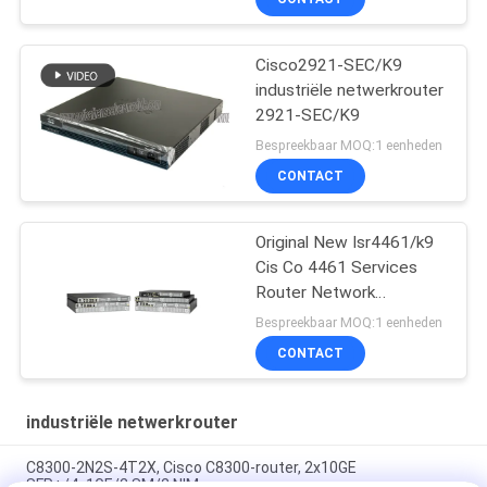
Cisco2921-SEC/K9
industriële netwerkrouter
2921-SEC/K9
Bespreekbaar MOQ:1 eenheden
CONTACT
Original New Isr4461/k9
Cis Co 4461 Services
Router Network
PouterISR4461/K9
Bespreekbaar MOQ:1 eenheden
CONTACT
industriële netwerkrouter
C8300-2N2S-4T2X, Cisco C8300-router, 2x10GE
SFP+/4x1GE/2 SM/2 NIM