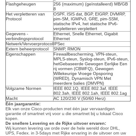
Flashgeheugen
256 (maximum) (geïnstalleerd) MB/GB
8
Het verpletteren van
OSPF, ISIS dat, BGP, EIGRP, DVMRP,
Protocol
pim-SM, IGMPv3, GRE, pim-SSM,
statische IPv4, het statische IPv6-
verpletteren verplettert
Gegevens -
Ethernet, Snelle Ethernet, Gigabit
verbindingsprotocol
Ethernet
Netwerk/Vervoerprotocol
IPSec
Extern beheerprotocol
SNMP, RMON
Eigenschappen
Firewallbescherming, VPN-steun,
MPLS-steun, Syslog-steun, IPv6-steun,
hetGebaseerde Gewogen Eerlijke Een
rij vormen (CBWFQ), Gewogen
Willekeurige Vroege Opsporing
(WRED), Dynamisch VPN Met
meerdere balies (DMVPN)
Volgzame Normen
IEEE 802.1Q, IEEE 802.3af, IEEE
802.3ah, IEEE 802.1ah, IEEE 802.1ag
Macht
AC 120/230 V (50/60 Herz)
Één jaargarantie:
Elk van onze Cisco-producten met één jaar vervaardigen
garantie of smartnet vrij voor u die smartnet bij u lokaal Cisco
kopen.
De snellere Levering en de Rijke uitvoer ervaren:
Wij kunnen levering uw orde over de hele wereld door DHL,
UPS, Fedex. in 3-5days met Rijke ervaring in de uitvoer om uw