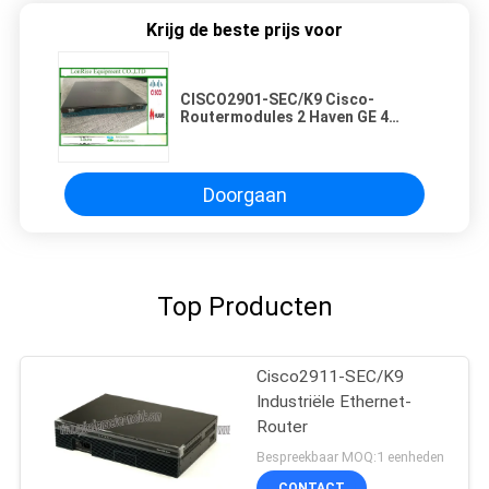
Krijg de beste prijs voor
CISCO2901-SEC/K9 Cisco-
Routermodules 2 Haven GE 4
EHWIC wic-1am-V2 + Rek zetten
op
Doorgaan
Top Producten
Cisco2911-SEC/K9
Industriële Ethernet-
Router
Bespreekbaar MOQ:1 eenheden
CONTACT