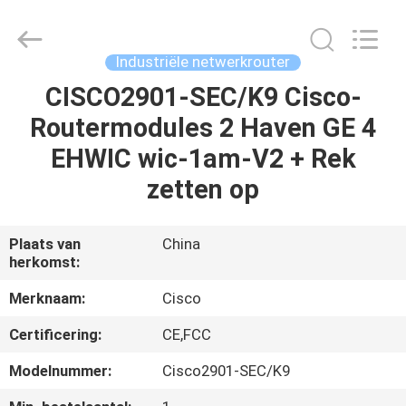
LonRise
Equipment
Co.
Ltd..
All
Industriële netwerkrouter
Rights
Reserved.
CISCO2901-SEC/K9 Cisco-
HUIS
Routermodules 2 Haven GE 4
PRODUCTEN
EHWIC wic-1am-V2 + Rek
zetten op
VIDEO'S
Plaats van
China
herkomst:
OVER
ONS
Merknaam:
Cisco
Certificering:
CE,FCC
FABRIEKSTOCHT
Modelnummer:
Cisco2901-SEC/K9