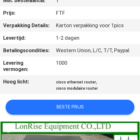
Min. bestelaantal:
1
KWALITEITSCONTROLE
Prijs:
FTF
NEEM
Verpakking Details:
Karton verpakking voor 1pics
CONTACT
Levertijd:
1-2 dagen
MET
Betalingscondities:
Western Union, L/C, T/T, Paypal
ONS
Levering
1000
OP
vermogen:
Hoog licht:
,
cisco ethernet router
NIEUWS
cisco modulaire router
GEVALLEN
BESTE PRIJS
SITEMAP