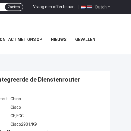
Vraag een offerte aan
|
Dutch
Zoeken
ONTACT MET ONS OP
NIEUWS
GEVALLEN
tegreerde de Dienstenrouter
mst:
China
Cisco
CE,FCC
Cisco2901/K9