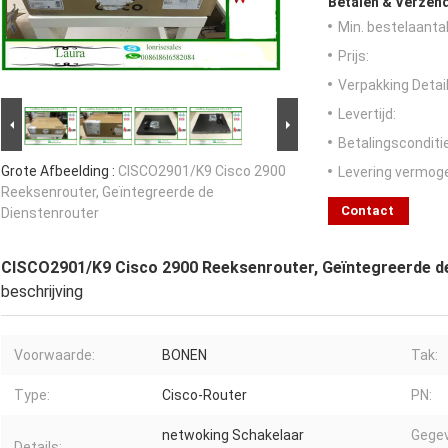
Betalen & Verzen
Min. bestelaantal
Prijs:
Verpakking Detail
Levertijd:
Betalingsconditi
Grote Afbeelding :
CISCO2901/K9 Cisco 2900
Levering vermog
Reeksenrouter, Geïntegreerde de
Contact
Dienstenrouter
CISCO2901/K9 Cisco 2900 Reeksenrouter, Geïntegreerde d
beschrijving
Voorwaarde:
BONEN
Tak:
Type:
Cisco-Router
PN:
netwoking Schakelaar
Gegev
Details: