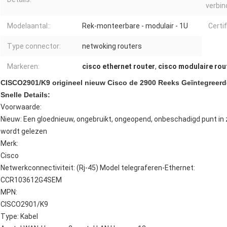
verbin
Modelaantal::
Rek-monteerbare - modulair - 1U
Certif
Type connector:
netwoking routers
Markeren:
cisco ethernet router
,
cisco modulaire rou
CISCO2901/K9 origineel nieuw Cisco de 2900 Reeks Geïntegreerd
Snelle Details:
Voorwaarde:
Nieuw: Een gloednieuw, ongebruikt, ongeopend, onbeschadigd punt in z
wordt gelezen
Merk:
Cisco
Netwerkconnectiviteit: (Rj-45) Model telegraferen-Ethernet:
CCR103612G4SEM
MPN:
CISCO2901/K9
Type: Kabel