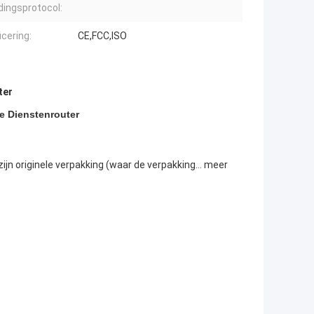
dingsprotocol:
icering:
CE,FCC,ISO
ter
e Dienstenrouter
ijn originele verpakking (waar de verpakking… meer