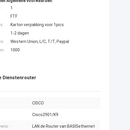
den Algemene voorwaarden:
:
1
FTF
s:
Karton verpakking voor 1pics
1-2 dagen
es:
Western Union, L/C, T/T, Paypal
en:
1000
e Dienstenrouter
CISCO
Cisco2901/K9
ens -
LAN de Router van BASISethernet