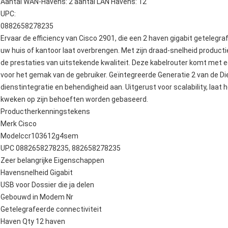
Aantal WAN-Havens: 2 aantal LAN Havens: 12
UPC:
0882658278235
Ervaar de efficiency van Cisco 2901, die een 2 haven gigabit getelegra
uw huis of kantoor laat overbrengen. Met zijn draad-snelheid producti
de prestaties van uitstekende kwaliteit. Deze kabelrouter komt met e
voor het gemak van de gebruiker. Geïntegreerde Generatie 2 van de Di
dienstintegratie en behendigheid aan. Uitgerust voor scalability, laat
kweken op zijn behoeften worden gebaseerd.
Productherkenningstekens
Merk Cisco
Modelccr103612g4sem
UPC 0882658278235, 882658278235
Zeer belangrijke Eigenschappen
Havensnelheid Gigabit
USB voor Dossier die ja delen
Gebouwd in Modem Nr
Getelegrafeerde connectiviteit
Haven Qty 12 haven