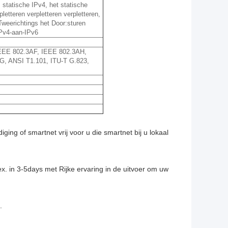
tatische IPv4, het statische
letteren verpletteren verpletteren,
weerichtings het Door:sturen
IPv4-aan-IPv6
EEE 802.3AF, IEEE 802.3AH,
, ANSI T1.101, ITU-T G.823,
ing of smartnet vrij voor u die smartnet bij u lokaal
. in 3-5days met Rijke ervaring in de uitvoer om uw
.