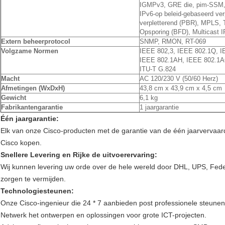
IGMPv3, GRE die, pim-SSM, s
IPv6-op beleid-gebaseerd verp
verpletterend (PBR), MPLS, T
Opsporing (BFD), Multicast 
Extern beheerprotocol
SNMP, RMON, RT-069
Volgzame Normen
IEEE 802,3, IEEE 802.1Q, I
IEEE 802.1AH, IEEE 802.1AG
ITU-T G.824
Macht
AC 120/230 V (50/60 Herz)
Afmetingen (WxDxH)
43,8 cm x 43,9 cm x 4,5 cm
Gewicht
6,1 kg
Fabrikantengarantie
1 jaargarantie
Één jaargarantie:
Elk van onze Cisco-producten met de garantie van de één jaarvervaardig
Cisco kopen.
Snellere Levering en Rijke de uitvoerervaring:
Wij kunnen levering uw orde over de hele wereld door DHL, UPS, Fedex
zorgen te vermijden.
Technologiesteunen:
Onze Cisco-ingenieur die 24 * 7 aanbieden post professionele steunen
Netwerk het ontwerpen en oplossingen voor grote ICT-projecten.