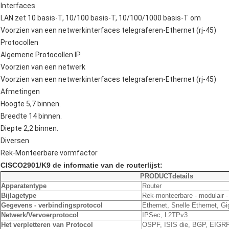
Interfaces
LAN zet 10 basis-T, 10/100 basis-T, 10/100/1000 basis-T om
Voorzien van een netwerkinterfaces telegraferen-Ethernet (rj-45)
Protocollen
Algemene Protocollen IP
Voorzien van een netwerk
Voorzien van een netwerkinterfaces telegraferen-Ethernet (rj-45)
Afmetingen
Hoogte 5,7 binnen.
Breedte 14 binnen.
Diepte 2,2 binnen.
Diversen
Rek-Monteerbare vormfactor
CISCO2901/K9 de informatie van de routerlijst:
PRODUCTdetails
Apparatentype
Router
Bijlagetype
Rek-monteerbare - modulair -
Gegevens - verbindingsprotocol
Ethernet, Snelle Ethernet, Gi
Netwerk/Vervoerprotocol
IPSec, L2TPv3
Het verpletteren van Protocol
OSPF, ISIS die, BGP, EIGRP