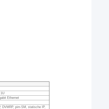
 1U
gabit Ethernet
, DVMRP, pim-SM, statische IP,