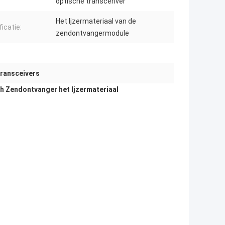
optische transceriver
Het Ijzermateriaal van de
icatie:
zendontvangermodule
transceivers
h Zendontvanger het Ijzermateriaal
I