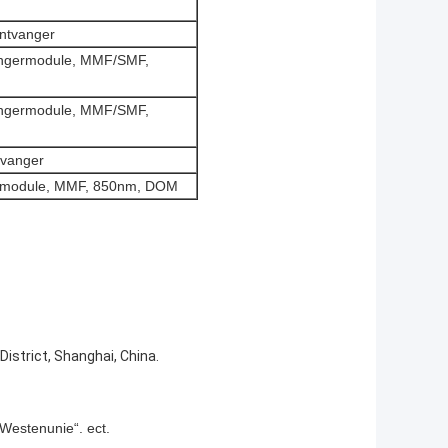
ontvanger
ngermodule, MMF/SMF,
ngermodule, MMF/SMF,
tvanger
rmodule, MMF, 850nm, DOM
strict, Shanghai, China.
 Westenunie“. ect.