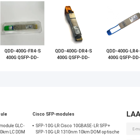
QDD-400G-FR4-S
QDD-400G-DR4-S
QDD-400G-LR4-
400G QSFP-DD-
400G QSFP-DD-
400G QSFP-DD
transceiver,
transceiver,
transceiver,
400G-FR4, 2 km
400G-DR4, 500m
400G-LR4, 10k
duplex SMF
Duplex SMF
Duplex SMF
LAA
ule
Cisco SFP-modules
module GLC-
SFP-10G-LR Cisco 10GBASE-LR SFP+
20km LC DDM
SFP-10G-LR 1310nm 10km DOM optische
transceiver module