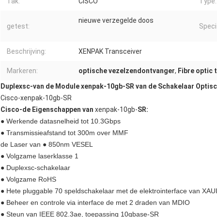
Tak:
CISCO
Type:
nieuwe verzegelde doos
getest:
Specif
Beschrijving:
XENPAK Transceiver
Markeren:
optische vezelzendontvanger
,
Fibre optic 
Duplexsc-van de Module xenpak-10gb-SR van de Schakelaar Optisc
Cisco-xenpak-10gb-SR
Cisco-
de Eigenschappen van
xenpak-10gb-
SR:
● Werkende datasnelheid tot 10.3Gbps
● Transmissieafstand tot 300m over MMF
de Laser van ● 850nm VESEL
● Volgzame laserklasse 1
● Duplexsc-schakelaar
● Volgzame RoHS
● Hete pluggable 70 speldschakelaar met de elektrointerface van XAU
● Beheer en controle via interface de met 2 draden van MDIO
● Steun van IEEE 802.3ae, toepassing 10gbase-SR