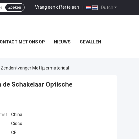
Vraag een offerte aan
|
Dutch
Zoeken
ONTACT MET ONS OP
NIEUWS
GEVALLEN
Zendontvanger Met Ijzermateriaal
 de Schakelaar Optische
mst:
China
Cisco
CE