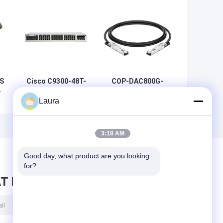
S
Cisco C9300-48T-
COP-DAC800G-
-
E Catalyst 9300
01C OSFP 800G
Laura
Gigabit Network
tot 800G DAC-
m
Essentials-switch
kabel 1m AWG 30
met 48 poorten |
OSFP 800G tot
Modulaire Uplink
800G DAC 1m
3:18 AM
Enterprise-
toegangsswitch
Good day, what product are you looking 
for?
T BERICHT ACHTER