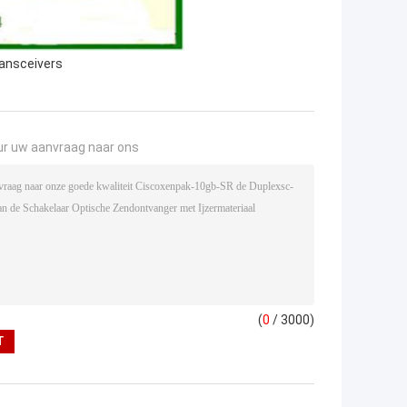
ransceivers
ur uw aanvraag naar ons
(
0
/ 3000)