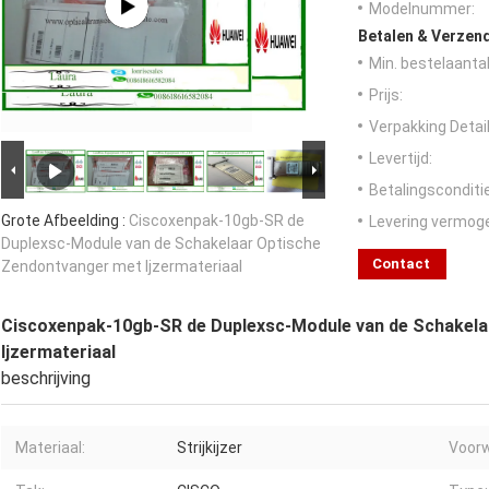
Modelnummer:
Betalen & Verzen
Min. bestelaantal
Prijs:
Verpakking Detail
Levertijd:
Betalingsconditi
Grote Afbeelding :
Ciscoxenpak-10gb-SR de
Levering vermog
Duplexsc-Module van de Schakelaar Optische
Contact
Zendontvanger met Ijzermateriaal
Ciscoxenpak-10gb-SR de Duplexsc-Module van de Schakel
Ijzermateriaal
beschrijving
Materiaal:
Strijkijzer
Voorw