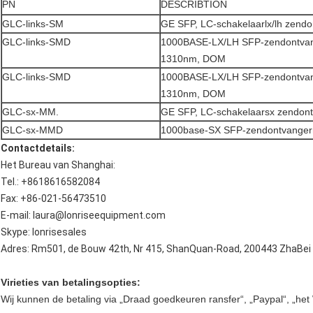
PN
DESCRIBTION
GLC-links-SM
GE SFP, LC-schakelaarlx/lh zend
GLC-links-SMD
1000BASE-LX/LH SFP-zendontva
1310nm, DOM
GLC-links-SMD
1000BASE-LX/LH SFP-zendontva
1310nm, DOM
GLC-sx-MM.
GE SFP, LC-schakelaarsx zendon
GLC-sx-MMD
1000base-SX SFP-zendontvange
Contactdetails:
Het Bureau van Shanghai:
Tel.: +8618616582084
Fax: +86-021-56473510
E-mail: laura@lonriseequipment.com
Skype: lonrisesales
Adres: Rm501, de Bouw 42th, Nr 415, ShanQuan-Road, 200443 ZhaBei Di
Virieties van betalingsopties:
Wij kunnen de betaling via „Draad goedkeuren ransfer“, „Paypal“, „het