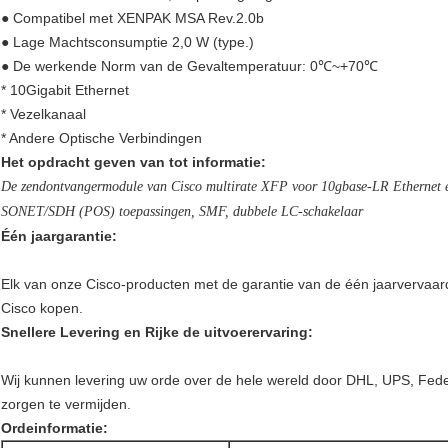
● Compatibel met XENPAK MSA Rev.2.0b
● Lage Machtsconsumptie 2,0 W (type.)
● De werkende Norm van de Gevaltemperatuur: 0℃~+70℃
* 10Gigabit Ethernet
* Vezelkanaal
* Andere Optische Verbindingen
Het opdracht geven van tot informatie:
De zendontvangermodule van Cisco multirate XFP voor 10gbase-LR Ethernet en
SONET/SDH (POS) toepassingen, SMF, dubbele LC-schakelaar
Één jaargarantie:
Elk van onze Cisco-producten met de garantie van de één jaarvervaardig
Cisco kopen.
Snellere Levering en Rijke de uitvoerervaring:
Wij kunnen levering uw orde over de hele wereld door DHL, UPS, Fedex
zorgen te vermijden.
Ordeinformatie: