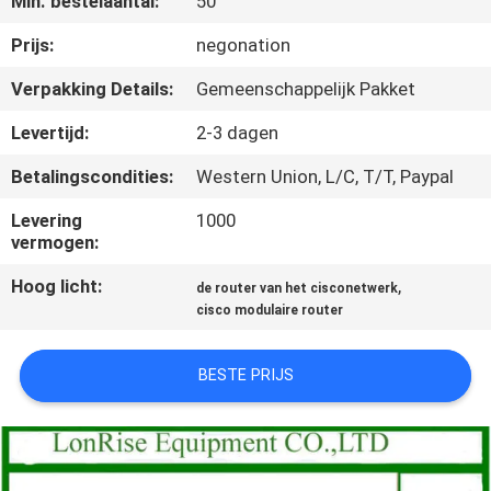
Min. bestelaantal:
50
KWALITEITSCONTROLE
Prijs:
negonation
NEEM
Verpakking Details:
Gemeenschappelijk Pakket
CONTACT
Levertijd:
2-3 dagen
MET
Betalingscondities:
Western Union, L/C, T/T, Paypal
ONS
Levering
1000
OP
vermogen:
Hoog licht:
,
de router van het cisconetwerk
NIEUWS
cisco modulaire router
GEVALLEN
BESTE PRIJS
SITEMAP