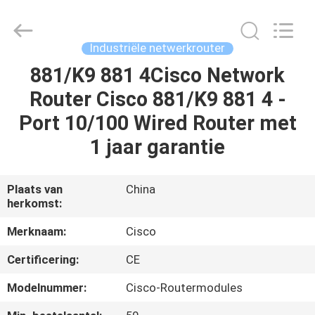
LonRise
Equipment
Co.
Ltd..
All
Industriële netwerkrouter
Rights
Reserved.
881/K9 881 4Cisco Network
HUIS
Router Cisco 881/K9 881 4 -
PRODUCTEN
Port 10/100 Wired Router met
1 jaar garantie
VIDEO'S
Plaats van
China
herkomst:
OVER
ONS
Merknaam:
Cisco
Certificering:
CE
FABRIEKSTOCHT
Modelnummer:
Cisco-Routermodules