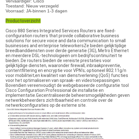
Vervaardiger: Cisco
Toestand: Nieuw verzegeld
Voorraad: JA-binnen 1-3 dagen
Productoverzicht
Cisco 880 Series Integrated Services Routers are fixed-
configuration routers that provide collaborative business
solutions for secure voice and data communication to small
businesses and enterprise teleworkersZe bieden gelijktijdige
breedbanddiensten over derde generatie (3G), Metro Ethernet
en meerdere DSL-technologieën om bedrijfscontinuïteit te
bieden..De routers bieden de vereiste prestaties voor
gelijktijdige diensten, waaronder firewall, inbraakpreventie,
contentfiltering en encryptie voor VPN's; optioneel 802.11g/n
voor mobiliteit;en kwaliteit van dienstverlening (QoS) functies
voor het optimaliseren van spraak- en videotoepassingen.
Bovendien vereenvoudigt de webgebaseerde configuratie tool
Cisco Configuration Professional de installatie en
implementatie.Gecentraliseerde beheersmogelijkheden geven
netwerkbeheerders zichtbaarheid en controle over de
netwerkconfiguraties op de externe site.