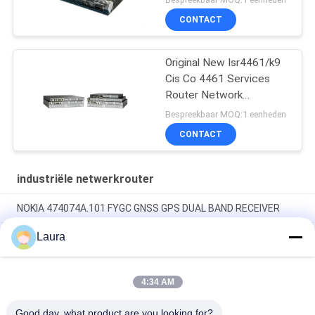
CONTACT
Original New Isr4461/k9
Cis Co 4461 Services
Router Network
PouterISR4461/K9
Bespreekbaar MOQ:1 eenheden
CONTACT
industriële netwerkrouter
NOKIA 474074A.101 FYGC GNSS GPS DUAL BAND RECEIVER
Laura
CR5D0EFGFM70, Huawei CloudEngine 16800 Switch-
accessoire, 24x100/1000Base-X SFP, MACsec, flexibele kaart
CR5D0SRUAI70, Huawei NetEngine 8000
4:34 AM
Hoofdbesturingskaart, 32G geheugen/SRUA-1 TA-
F/Hoofdbehandelingskaart A18A
Good day, what product are you looking for?