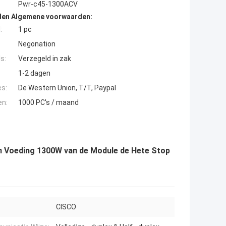
Pwr-c45-1300ACV
den Algemene voorwaarden:
:
1 pc
Negonation
s:
Verzegeld in zak
1-2 dagen
es:
De Western Union, T/T, Paypal
en:
1000 PC's / maand
n Voeding 1300W van de Module de Hete Stop
CISCO