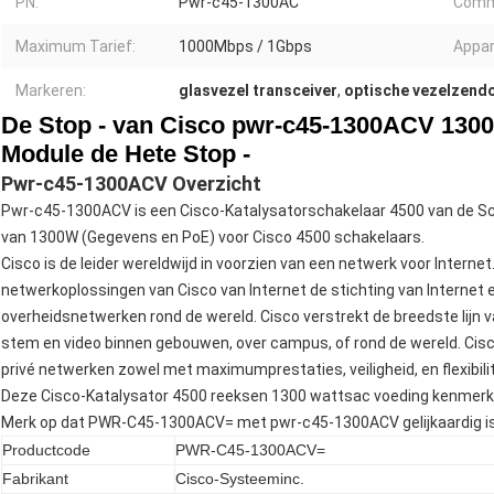
PN:
Pwr-c45-1300AC
Commu
Maximum Tarief:
1000Mbps / 1Gbps
Appar
Markeren:
glasvezel transceiver
,
optische vezelzend
De Stop ‑ van Cisco pwr-c45-1300ACV 130
Module de Hete Stop ‑
Pwr-c45-1300ACV Overzicht
Pwr-c45-1300ACV is een Cisco-Katalysatorschakelaar 4500 van de Sc
van 1300W (Gegevens en PoE) voor Cisco 4500 schakelaars.
Cisco is de leider wereldwijd in voorzien van een netwerk voor Internet
netwerkoplossingen van Cisco van Internet de stichting van Internet e
overheidsnetwerken rond de wereld. Cisco verstrekt de breedste lijn 
stem en video binnen gebouwen, over campus, of rond de wereld. Cisc
privé netwerken zowel met maximumprestaties, veiligheid, en flexibili
Deze Cisco-Katalysator 4500 reeksen 1300 wattsac voeding kenmerk
Merk op dat PWR-C45-1300ACV= met pwr-c45-1300ACV gelijkaardig is
Productcode
PWR-C45-1300ACV=
Fabrikant
Cisco-Systeeminc.