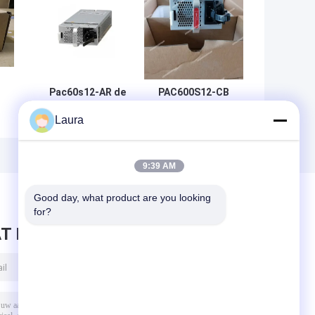
Pac60s12-AR de
PAC600S12-CB
Wisselstroommodule
Huawei S6000
Laura
van huawei 60W voor
Switch 600W AC
e
Schakelaars
Voedingsmodule
9:39 AM
Good day, what product are you looking 
for?
T BERICHT ACHTER