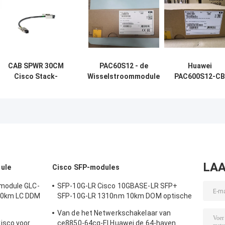
CAB SPWR 30CM
PAC60S12 - de
Huawei
Cisco Stack-
Wisselstroommodule
PAC600S12-CB
voedingskabel
van AR Huawei 60W
600W AC
Cisco
voor Schakelaars
voedingsmodul
voor S6000
switches
LAA
ule
Cisco SFP-modules
module GLC-
SFP-10G-LR Cisco 10GBASE-LR SFP+
20km LC DDM
SFP-10G-LR 1310nm 10km DOM optische
transceiver module
Van de het Netwerkschakelaar van
isco voor
ce8850-64cq-EI Huawei de 64-haven