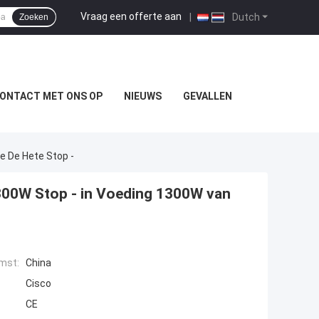
Vraag een offerte aan
|
Dutch
Zoeken
ONTACT MET ONS OP
NIEUWS
GEVALLEN
 De Hete Stop ‑
00W Stop ‑ in Voeding 1300W van
mst:
China
Cisco
CE