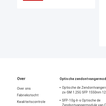
Over
Optische zendontvangermod
Optische de Zendontvanger
Over ons
zx-SM 1.25G SFP 1550nm 1
Fabriekstocht
van Cisco
SFP-10g-lr-s Optische de
Kwaliteitscontrole
Zendontvangermodule van C