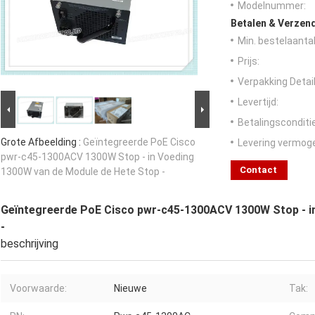
Modelnummer:
Betalen & Verzen
Min. bestelaantal
Prijs:
Verpakking Detail
Levertijd:
Betalingsconditi
Grote Afbeelding :
Geïntegreerde PoE Cisco
Levering vermog
pwr-c45-1300ACV 1300W Stop ‑ in Voeding
Contact
1300W van de Module de Hete Stop ‑
Geïntegreerde PoE Cisco pwr-c45-1300ACV 1300W Stop ‑ i
‑
beschrijving
Voorwaarde:
Nieuwe
Tak: