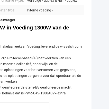
nicatie Wijze:
Volledige - duplex & Half - duplex
atentype:
Interne voeding -
ontvanger
0W in Voeding 1300W van de
hakelaarreeksen Voeding, leverend de wisselstroom
. Zijn Protocol-based (IP) het voorzien van een
n meeste collectief, onderwijs, en de
van oplossingen voor het vervoeren van gegevens,
o-de oplossingen zorgen ervoor dat openbaar als de
teit werken.
t geïntegreerde stem48v gealigneerde macht.
, behalve dat is PWR-C45-1300ACV= extra.