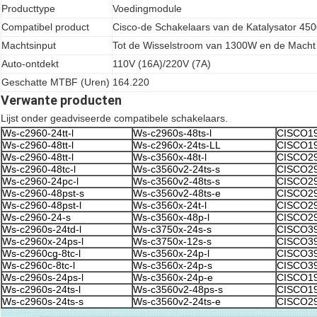
Producttype
Voedingmodule
Compatibel product
Cisco-de Schakelaars van de Katalysator 450
Machtsinput
Tot de Wisselstroom van 1300W en de Mach
Auto-ontdekt
110V (16A)/220V (7A)
Geschatte MTBF (Uren)
164.220
Verwante producten
Lijst onder geadviseerde compatibele schakelaars.
Ws-c2960-24tt-l
Ws-c2960s-48ts-l
CISCO19
Ws-c2960-48tt-l
Ws-c2960x-24ts-LL
CISCO19
Ws-c2960-48tt-l
Ws-c3560x-48t-l
CISCO29
Ws-c2960-48tc-l
Ws-c3560v2-24ts-s
CISCO29
Ws-c2960-24pc-l
Ws-c3560v2-48ts-s
CISCO29
Ws-c2960-48pst-s
Ws-c3560v2-48ts-e
CISCO29
Ws-c2960-48pst-l
Ws-c3560x-24t-l
CISCO29
Ws-c2960-24-s
Ws-c3560x-48p-l
CISCO29
Ws-c2960s-24td-l
Ws-c3750x-24s-s
CISCO39
Ws-c2960x-24ps-l
Ws-c3750x-12s-s
CISCO39
Ws-c2960cg-8tc-l
Ws-c3560x-24p-l
CISCO39
Ws-c2960c-8tc-l
Ws-c3560x-24p-s
CISCO39
Ws-c2960s-24ps-l
Ws-c3560x-24p-e
CISCO19
Ws-c2960s-24ts-l
Ws-c3560v2-48ps-s
CISCO19
Ws-c2960s-24ts-s
Ws-c3560v2-24ts-e
CISCO29