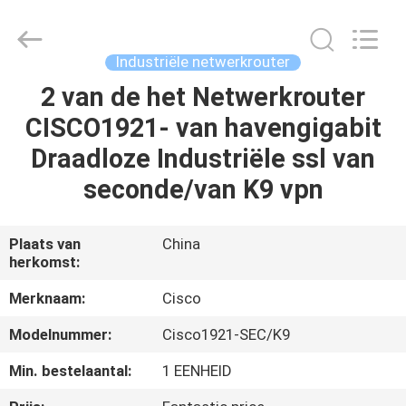
LonRise
Equipment
Co.
Ltd..
All
Industriële netwerkrouter
Rights
Reserved.
2 van de het Netwerkrouter
HUIS
CISCO1921- van havengigabit
PRODUCTEN
Draadloze Industriële ssl van
seconde/van K9 vpn
VIDEO'S
Plaats van
China
herkomst:
OVER
ONS
Merknaam:
Cisco
Modelnummer:
Cisco1921-SEC/K9
FABRIEKSTOCHT
Min. bestelaantal:
1 EENHEID