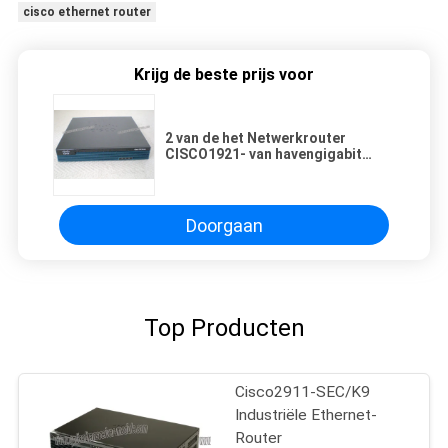
cisco ethernet router
Krijg de beste prijs voor
2 van de het Netwerkrouter
CISCO1921- van havengigabit
Draadloze Industriële ssl van
seconde/van K9 vpn
Doorgaan
Top Producten
Cisco2911-SEC/K9
Industriële Ethernet-
Router