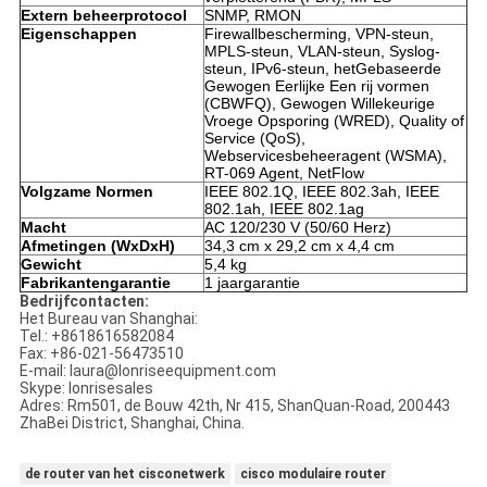
Extern beheerprotocol
SNMP, RMON
Eigenschappen
Firewallbescherming, VPN-steun,
MPLS-steun, VLAN-steun, Syslog-
steun, IPv6-steun, hetGebaseerde
Gewogen Eerlijke Een rij vormen
(CBWFQ), Gewogen Willekeurige
Vroege Opsporing (WRED), Quality of
Service (QoS),
Webservicesbeheeragent (WSMA),
RT-069 Agent, NetFlow
Volgzame Normen
IEEE 802.1Q, IEEE 802.3ah, IEEE
802.1ah, IEEE 802.1ag
Macht
AC 120/230 V (50/60 Herz)
Afmetingen (WxDxH)
34,3 cm x 29,2 cm x 4,4 cm
Gewicht
5,4 kg
Fabrikantengarantie
1 jaargarantie
Bedrijfcontacten:
Het Bureau van Shanghai:
Tel.: +8618616582084
Fax: +86-021-56473510
E-mail: laura@lonriseequipment.com
Skype: lonrisesales
Adres: Rm501, de Bouw 42th, Nr 415, ShanQuan-Road, 200443
ZhaBei District, Shanghai, China.
de router van het cisconetwerk
cisco modulaire router