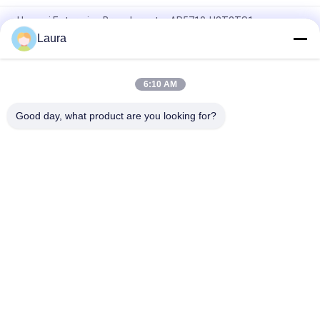
Huawei Enterprise Branch-router AR5710-H8T2TS1
Laura
Huawei cloud-backbone-router, CR5P03BASD75, NE40E-X3A-
router, 2 MPU's/2 gelijkstroomvoeding/geen software
6:10 AM
Huawei NetEngine 8000 F1A-8H20Q Router, voor alle diensten
Intelligent/8 x 100GE QSFP28
Good day, what product are you looking for?
populaire categorieën
Alle
Optische 
Sfp Optische 
Zendontvangermodule
Zendontvanger
PLC Industriële 
Cisco SFP-Modules
Controle
De Module Van 
De Schakelaar Van 
Huaweisfp
Cisco Ethernet
De Schakelaars Van 
Videoconferentieeindpunt