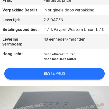
Prijs:
Fantastic price
KWALITEITSCONTROLE
Verpakking Details:
In originele doos verpakking
NEEM
Levertijd:
2-3 DAGEN
CONTACT
Betalingscondities:
T / T, Paypal, Western Union, L / C
MET
Levering
40 eenheden/maanden
ONS
vermogen:
OP
Hoog licht:
,
cisco ethernet router
cisco modulaire router
NIEUWS
BESTE PRIJS
GEVALLEN
SITEMAP