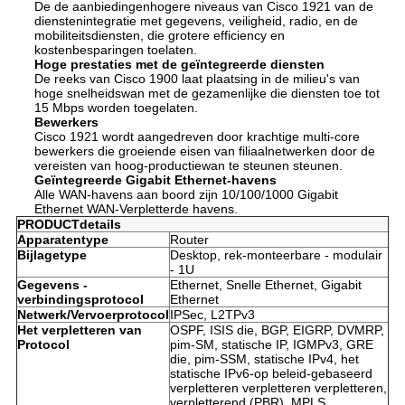
De de aanbiedingenhogere niveaus van Cisco 1921 van de
dienstenintegratie met gegevens, veiligheid, radio, en de
mobiliteitsdiensten, die grotere efficiency en
kostenbesparingen toelaten.
Hoge prestaties met de geïntegreerde diensten
De reeks van Cisco 1900 laat plaatsing in de milieu's van
hoge snelheidswan met de gezamenlijke die diensten toe tot
15 Mbps worden toegelaten.
Bewerkers
Cisco 1921 wordt aangedreven door krachtige multi-core
bewerkers die groeiende eisen van filiaalnetwerken door de
vereisten van hoog-productiewan te steunen steunen.
Geïntegreerde Gigabit Ethernet-havens
Alle WAN-havens aan boord zijn 10/100/1000 Gigabit
Ethernet WAN-Verpletterde havens.
PRODUCTdetails
Apparatentype
Router
Bijlagetype
Desktop, rek-monteerbare - modulair
- 1U
Gegevens -
Ethernet, Snelle Ethernet, Gigabit
verbindingsprotocol
Ethernet
Netwerk/Vervoerprotocol
IPSec, L2TPv3
Het verpletteren van
OSPF, ISIS die, BGP, EIGRP, DVMRP,
Protocol
pim-SM, statische IP, IGMPv3, GRE
die, pim-SSM, statische IPv4, het
statische IPv6-op beleid-gebaseerd
verpletteren verpletteren verpletteren,
verpletterend (PBR), MPLS