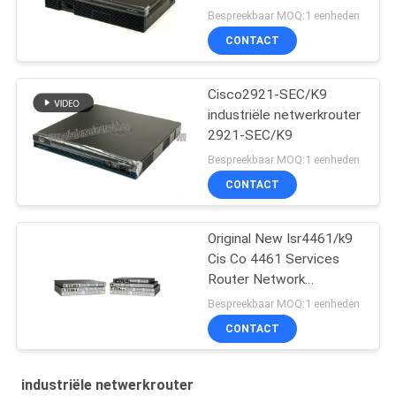
Bespreekbaar MOQ:1 eenheden
CONTACT
Cisco2921-SEC/K9
industriële netwerkrouter
2921-SEC/K9
Bespreekbaar MOQ:1 eenheden
CONTACT
Original New Isr4461/k9
Cis Co 4461 Services
Router Network
PouterISR4461/K9
Bespreekbaar MOQ:1 eenheden
CONTACT
industriële netwerkrouter