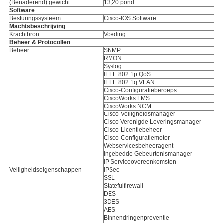
(Benaderend) gewicht
13,20 pond
Software
Besturingssysteem
Cisco-IOS Software
Machtsbeschrijving
Krachtbron
Voeding
Beheer & Protocollen
Beheer
SNMP
RMON
Syslog
IEEE 802.1p QoS
IEEE 802.1q VLAN
Cisco-Configuratieberoeps
CiscoWorks LMS
CiscoWorks NCM
Cisco-Veiligheidsmanager
Cisco Verenigde Leveringsmanager
Cisco-Licentiebeheer
Cisco-Configuratiemotor
Webservicesbeheeragent
Ingebedde Gebeurtenismanager
IP Serviceovereenkomsten
Veiligheidseigenschappen
IPSec
SSL
Statefulfirewall
DES
3DES
AES
Binnendringenpreventie