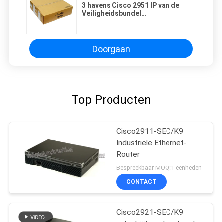
3 havens Cisco 2951 IP van de
Veiligheidsbundel
Getelegrafeerde Router
BASIScisco2951- seconde/K9
Doorgaan
Top Producten
Cisco2911-SEC/K9
Industriële Ethernet-
Router
Bespreekbaar MOQ:1 eenheden
CONTACT
Cisco2921-SEC/K9