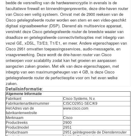
bedde de versnelling van de hardwareencryptie in evenals is de
facultatieve firewall en binnendringenpreventie, deze drie-haven router
van Cisco een veilig systeem. Omvat met de 2900 reeksen van de
Cisco getelegrafeerde router worden een stem en een video-geschikt
digitaal signaalbewerker (DSP). Dienend als multiservice apparaat,
verstrekt deze Cisco getelegrafeerde router de breedste waaier van
draadloze en getelegrafeerde connectiviteitsopties met inbegrip van
vezel GE, xDSL, T3/E3, T1/E1, en meer. Andere eigenschappen van
Cisco 2951 omvatten toepassingsservices, audio-messagerie, en
vraagverwerking. Deze wordt de drie-haven router van Cisco
ontworpen voor scalability zodat kan het groeien en aanpassen
aangezien zaken groeien. Met elk van deze eigenschappen, met
inbegrip van een maximumgeheugen van 4 GB, is deze Cisco
getelegrafeerde router de perfectieoptie voor om het even welke
zaken.
Detailsinformatie:
Algemene Informatie
Fabrikant
Cisco Systems, N.v.
Fabrikantenartikelnummer
CISCO2951-SEC/K9
Het Adres van de
www.cisco.com
fabrikantenwebsite
Merknaam
Cisco
Productreeks
2900
Productmodel
2951
Productnaam
2951 geïntegreerde de Dienstenrouter