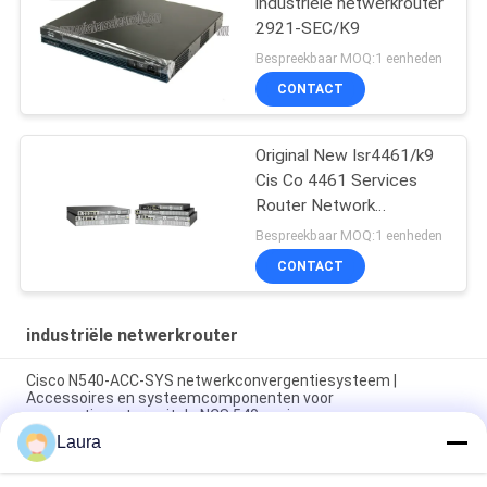
industriële netwerkrouter
2921-SEC/K9
Bespreekbaar MOQ:1 eenheden
CONTACT
Original New Isr4461/k9
Cis Co 4461 Services
Router Network
PouterISR4461/K9
Bespreekbaar MOQ:1 eenheden
CONTACT
industriële netwerkrouter
Cisco N540-ACC-SYS netwerkconvergentiesysteem |
Accessoires en systeemcomponenten voor
aggregatierouters uit de NCS 540-serie
Laura
Cisco ASR9904 Aggregation Services-router | Carrier-grade
edge-router met hoge dichtheid voor serviceproviders