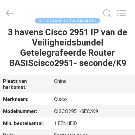
LonRise
Equipment
Co.
Ltd..
All
Industriële netwerkrouter
Rights
Reserved.
3 havens Cisco 2951 IP van de
HUIS
Veiligheidsbundel
PRODUCTEN
Getelegrafeerde Router
BASIScisco2951- seconde/K9
VIDEO'S
Plaats van
China
herkomst:
OVER
ONS
Merknaam:
Cisco
Modelnummer:
CISCO2951-SEC/K9
FABRIEKSTOCHT
Min. bestelaantal:
1 EENHEID