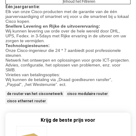
Inhoud het Filtreren
Één jaargarantie:
Elk van onze Cisco-producten met de garantie van de één
jaarvervaardiging of smartnet vrij voor u die smartnet bij u lokaal
Cisco kopen.
Snellere Levering en Rijke de uitvoerervaring:
Wij kunnen levering uw orde over de hele wereld door DHL,
UPS, Fedex. in 3-5days met Rijke ervaring in de uitvoer om uw
zorgen te vermijden.
Technologiesteunen:
Onze Cisco-ingenieur die 24 * 7 aanbiedt post professionele
steunen.
Netwerk het ontwerpen en oplossingen voor grote ICT-projecten.
Advies, configuratie, het oplossen van problemen, enz. voor
SMB.
Virieties van betalingsopties:
Wij kunnen de betaling via „Draad goedkeuren ransfer“,
„Paypal“, „het Westenunie“. ect.
de router van het cisconetwerk
cisco modulaire router
cisco ethernet router
Krijg de beste prijs voor