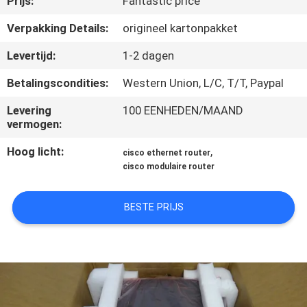
Prijs:
Fantastic price
KWALITEITSCONTROLE
Verpakking Details:
origineel kartonpakket
NEEM
Levertijd:
1-2 dagen
CONTACT
Betalingscondities:
Western Union, L/C, T/T, Paypal
MET
Levering
100 EENHEDEN/MAAND
ONS
vermogen:
OP
Hoog licht:
,
cisco ethernet router
cisco modulaire router
NIEUWS
BESTE PRIJS
GEVALLEN
SITEMAP