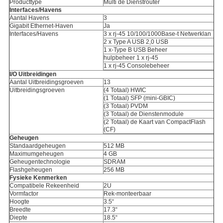
Producttype
Multi de Dienstrouter
Interfaces/Havens
Aantal Havens
3
Gigabit Ethernet-Haven
Ja
Interfaces/Havens
3 x rj-45 10/100/1000Base-t Netwerklan
2 x Type A USB 2,0 USB
1 x-Type B USB Beheer
hulpbeheer 1 x rj-45
1 x rj-45 Consolebeheer
I/O Uitbreidingen
Aantal Uitbreidingsgroeven
13
Uitbreidingsgroeven
(4 Totaal) HWIC
(1 Totaal) SFP (mini-GBIC)
(3 Totaal) PVDM
(3 Totaal) de Dienstenmodule
(2 Totaal) de Kaart van CompactFlash
(CF)
Geheugen
Standaardgeheugen
512 MB
Maximumgeheugen
4 GB
Geheugentechnologie
SDRAM
Flashgeheugen
256 MB
Fysieke Kenmerken
Compatibele Rekeenheid
2U
Vormfactor
Rek-monteerbaar
Hoogte
3.5“
Breedte
17.3“
Diepte
18.5“