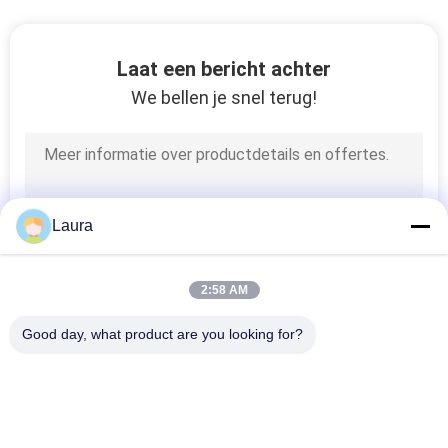
De firewall van
Laat een bericht achter
Cisco ASA
We bellen je snel terug!
141
Laura
Rekserver
2:58 AM
Good day, what product are you looking for?
populaire categorieën
Alle
64
Optische 
Sfp Optische 