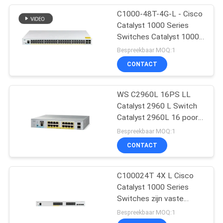
C1000-48T-4G-L - Cisco
69
Catalyst 1000 Series
De telefoon van
Switches Catalyst 1000
48poort GE, 4x1G SFP
Bespreekbaar MOQ:1
Cisco IP
CONTACT
WS C2960L 16PS LL
Catalyst 2960 L Switch
Catalyst 2960L 16 poort
188
GigE met PoE s een
Bespreekbaar MOQ:1
krachtige en
CONTACT
Huawei-OSN
betrouwbare netwerk
switch
C100024T 4X L Cisco
Catalyst 1000 Series
Switches zijn vaste
beheerde Gigabit
Bespreekbaar MOQ:1
Ethernet enterprise-