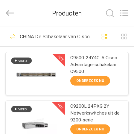
LonRise
Equipment
Co.
Producten
Ltd..
All
Rights
Reserved.
HUIS
538
CHINA De Schakelaar van Cisco Ethernet
Optische
PRODUCTEN
zendontvangermodule
HOT
C9500-24Y4C-A Cisco
Advantage-schakelaar
VIDEO'S
C9500
ONDERZOEK NU
OVER
234
ONS
sfp optische
HOT
C9200L 24PXG 2Y
Netwerkswitches uit de
FABRIEKSTOCHT
zendontvanger
9200-serie
ONDERZOEK NU