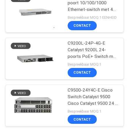
poort 10/100/1000
Ethernet-switch met 4
1097
1G-upplinks die
Bespreekbaar MOQ:1 EENHEID
geavanceerd
De Schakelaars van
CONTACT
netwerkbeheer en
het Huaweinetwerk
beveiliging biedt met
essentiële
C9200L-24P-4G-E
netwerkfuncties
Catalyst 9200L 24-
poorts PoE+ Switch met
4x 1G Uplinks ter
Bespreekbaar MOQ:1
ondersteuning van
CONTACT
103
Network Essentials voor
veilig en schaalbaar
bedrijfsnetwerken
C9500-24Y4C-E Cisco
Videoconferentieeindpu
Switch Catalyst 9500
Cisco Catalyst 9500 24 x
1 / 10 / 25G en 4 poorten
Bespreekbaar MOQ:1
40/100G, essentieel
CONTACT