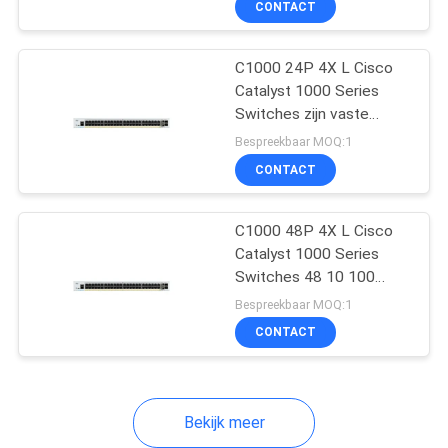
CONTACT
187
class Layer 2 switches
Cisco-
C1000 24P 4X L Cisco
Routermodules
Catalyst 1000 Series
Switches zijn vaste
beheerde Gigabit
Bespreekbaar MOQ:1
Ethernet enterprise-
CONTACT
class Layer 2 switches
160
C1000 48P 4X L Cisco
Catalyst 1000 Series
Switches 48 10 100
Cisco-Voeding
1000 Ethernet PoE+-
Bespreekbaar MOQ:1
poorten
CONTACT
Bekijk meer
131