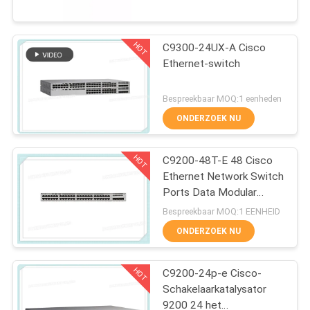
KWALITEITSCONTROLE
HOT
NEEM
C9300-24UX-A Cisco
273
Ethernet-switch
CONTACT
MET
Cisco SFP-modules
Bespreekbaar MOQ:1 eenheden
ONS
ONDERZOEK NU
OP
HOT
C9200-48T-E 48 Cisco
Ethernet Network Switch
NIEUWS
Ports Data Modular
757
Uplink Opties
Bespreekbaar MOQ:1 EENHEID
GEVALLEN
PLC Industriële
ONDERZOEK NU
Controle
HOT
C9200-24p-e Cisco-
SITEMAP
Schakelaarkatalysator
9200 24 het