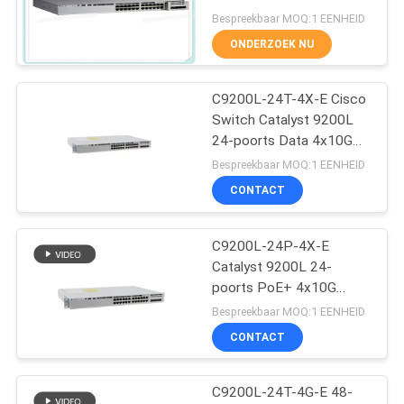
PRIVACYBELEID
Netwerkhoofdzaak van
Bespreekbaar MOQ:1 EENHEID
de Havenpoe+
ONDERZOEK NU
Schakelaar
302
De Module van
C9200L-24T-4X-E Cisco
Switch Catalyst 9200L
Huaweisfp
24-poorts Data 4x10G
Uplink Switch Network
Bespreekbaar MOQ:1 EENHEID
Essentials
CONTACT
C9200L-24P-4X-E
1574
Catalyst 9200L 24-
De Schakelaar van
poorts PoE+ 4x10G
Uplink Switch Network
Bespreekbaar MOQ:1 EENHEID
Cisco Ethernet
Essentials
CONTACT
C9200L-24T-4G-E 48-