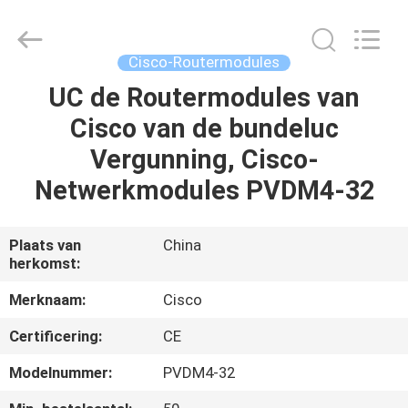
LonRise
Equipment
Co.
Ltd..
All
Cisco-Routermodules
Rights
Reserved.
UC de Routermodules van
HUIS
Cisco van de bundeluc
PRODUCTEN
Vergunning, Cisco-
Netwerkmodules PVDM4-32
VIDEO'S
Plaats van
China
herkomst:
OVER
ONS
Merknaam:
Cisco
Certificering:
CE
FABRIEKSTOCHT
Modelnummer:
PVDM4-32