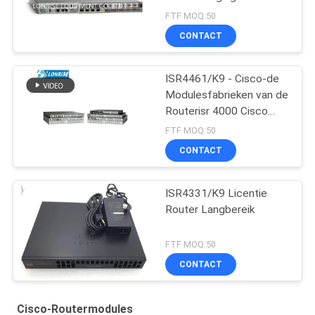
Fabrieken van de
FTF MOQ:50
Routermodules
CONTACT
ISR4461/K9 - Cisco-de
Modulesfabrieken van de
Routerisr 4000 Cisco
Router
FTF MOQ:50
CONTACT
ISR4331/K9 Licentie
Router Langbereik
FTF MOQ:50
CONTACT
Cisco-Routermodules