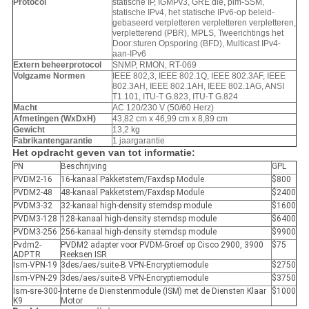
Protocol
statische IP, IGMPv3, GRE die, pim-SSM,
statische IPv4, het statische IPv6-op beleid-
gebaseerd verpletteren verpletteren verpletteren,
verpletterend (PBR), MPLS, Tweerichtings het
Door:sturen Opsporing (BFD), Multicast IPv4-
aan-IPv6
Extern beheerprotocol
SNMP, RMON, RT-069
Volgzame Normen
IEEE 802,3, IEEE 802.1Q, IEEE 802.3AF, IEEE
802.3AH, IEEE 802.1AH, IEEE 802.1AG, ANSI
T1.101, ITU-T G.823, ITU-T G.824
Macht
AC 120/230 V (50/60 Herz)
Afmetingen (WxDxH)
43,82 cm x 46,99 cm x 8,89 cm
Gewicht
13,2 kg
Fabrikantengarantie
1 jaargarantie
Het opdracht geven van tot informatie:
PN
Beschrijving
GPL
PVDM2-16
16-kanaal Pakketstem/Faxdsp Module
$800
PVDM2-48
48-kanaal Pakketstem/Faxdsp Module
$2400
PVDM3-32
32-kanaal high-density stemdsp module
$1600
PVDM3-128
128-kanaal high-density stemdsp module
$6400
PVDM3-256
256-kanaal high-density stemdsp module
$9900
Pvdm2-
PVDM2 adapter voor PVDM-Groef op Cisco 2900, 3900
$75
ADPTR
Reeksen ISR
Ism-VPN-19
3des/aes/suite-B VPN-Encryptiemodule
$2750
Ism-VPN-29
3des/aes/suite-B VPN-Encryptiemodule
$3750
Ism-sre-300-
Interne de Dienstenmodule (ISM) met de Diensten Klaar
$1000
K9
Motor