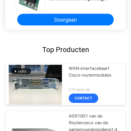
Cisco-Netwerkmodules PVDM4-
32
Doorgaan
Top Producten
WAN-interfacekaart
Cisco-routermodules
FTF MOQ:50
CONTACT
ASR1001 van de
Routercisco van de
samenvoegingsdienst de