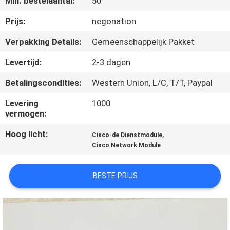
Min. bestelaantal:
50
KWALITEITSCONTROLE
Prijs:
negonation
NEEM
Verpakking Details:
Gemeenschappelijk Pakket
CONTACT
Levertijd:
2-3 dagen
MET
Betalingscondities:
Western Union, L/C, T/T, Paypal
ONS
Levering
1000
OP
vermogen:
Hoog licht:
,
Cisco-de Dienstmodule
NIEUWS
Cisco Network Module
GEVALLEN
BESTE PRIJS
SITEMAP