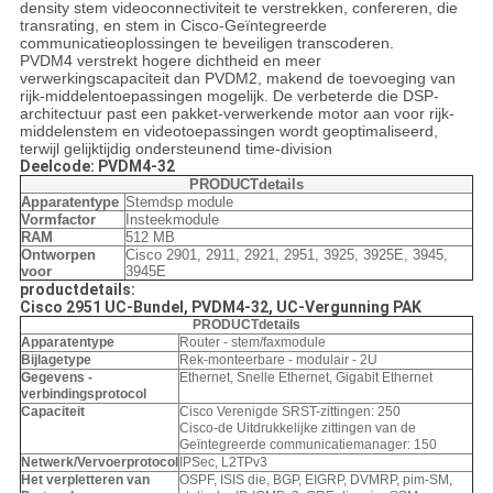
density stem videoconnectiviteit te verstrekken, confereren, die
transrating, en stem in Cisco-Geïntegreerde
communicatieoplossingen te beveiligen transcoderen.
PVDM4 verstrekt hogere dichtheid en meer
verwerkingscapaciteit dan PVDM2, makend de toevoeging van
rijk-middelentoepassingen mogelijk. De verbeterde die DSP-
architectuur past een pakket-verwerkende motor aan voor rijk-
middelenstem en videotoepassingen wordt geoptimaliseerd,
terwijl gelijktijdig ondersteunend time-division
Deelcode: PVDM4-32
PRODUCTdetails
Apparatentype
Stemdsp module
Vormfactor
Insteekmodule
RAM
512 MB
Ontworpen
Cisco 2901, 2911, 2921, 2951, 3925, 3925E, 3945,
voor
3945E
productdetails:
Cisco 2951 UC-Bundel, PVDM4-32, UC-Vergunning PAK
PRODUCTdetails
Apparatentype
Router - stem/faxmodule
Bijlagetype
Rek-monteerbare - modulair - 2U
Gegevens -
Ethernet, Snelle Ethernet, Gigabit Ethernet
verbindingsprotocol
Capaciteit
Cisco Verenigde SRST-zittingen: 250
Cisco-de Uitdrukkelijke zittingen van de
Geïntegreerde communicatiemanager: 150
Netwerk/Vervoerprotocol
IPSec, L2TPv3
Het verpletteren van
OSPF, ISIS die, BGP, EIGRP, DVMRP, pim-SM,