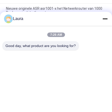
Nieuwe originele ASR asr1001-x het Netwerkrouter van 1000
Reeksengigabit ethernet
Laura
C9300 - NM - 2Q = Katalysator 9300 2 Reserveonderdelen van
de het Netwerkmodule van X 40GE
7:26 AM
Van de Routermodules 2GE 4G van ISR 4221 Cisco van de
BORRELwifi de Waaiervergrotingen
Good day, what product are you looking for?
populaire categorieën
Alle
Optische 
Sfp Optische 
Zendontvangermodule
Zendontvanger
PLC Industriële 
Cisco SFP-Modules
Controle
De Module Van 
De Schakelaar Van 
Huaweisfp
Cisco Ethernet