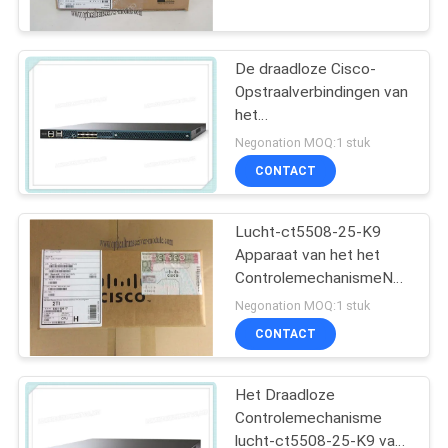
KWALITEITSCONTROLE
Controlemechanisme
NEEM
De draadloze Cisco-
Opstraalverbindingen van
CONTACT
het
MET
Netwerkcontrolemechanisme
Negonation MOQ:1 stuk
lucht-ct5508-12-K9 8 X
ONS
CONTACT
SFP 10/100/1000 rj-45
OP
Lucht-ct5508-25-K9
Apparaat van het het
NIEUWS
ControlemechanismeNetwerk
van Cisco het Draadloze
Negonation MOQ:1 stuk
GEVALLEN
CONTACT
Het Draadloze
SITEMAP
Controlemechanisme
lucht-ct5508-25-K9 van