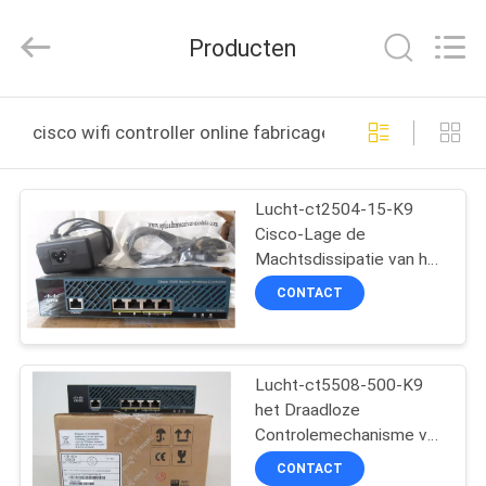
LonRise
Equipment
Co.
Producten
Ltd..
All
Rights
Reserved.
HUIS
cisco wifi controller online fabricage
PRODUCTEN
Lucht-ct2504-15-K9
Cisco-Lage de
VIDEO'S
Machtsdissipatie van het
Netwerkcontrolemechanisme
CONTACT
met 15 Ap Vergunningen
OVER
ONS
Lucht-ct5508-500-K9
het Draadloze
FABRIEKSTOCHT
Controlemechanisme van
Cisco, Cisco 5500
CONTACT
Reeksen Draadloos