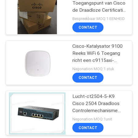
Toegangspunt van Cisco
de Draadloze Certificatie
van het
Bespreekbaar MOQ:1 EENHEID
Controlemechanisme
CONTACT
lucht-ct5508-50-K9 Ce
Cisco-Katalysator 9100
Reeks WiFi 6 Toegang
richt een c9115axi-
Interne Antenne 4x4: 4
Negonation MOQ:1 stuk
MIMO een Domein
CONTACT
Lucht-ct2504-5-K9
Cisco 2504 Draadloos
Controlemechanisme
met 5 AP Vergunningen
Negonation MOQ:1unit
CONTACT