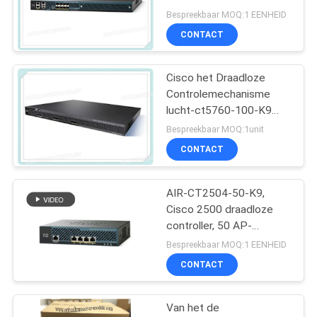
PRIVACYBELEID
Aironetcisco 5508
Bespreekbaar MOQ:1 EENHEID
Reeksen voor maximaal
CONTACT
25 APs
Cisco het Draadloze
Controlemechanisme
lucht-ct5760-100-K9
van 5700 Reeksencisco
Bespreekbaar MOQ:1unit
voor maximaal 100 APs
CONTACT
AIR-CT2504-50-K9,
Cisco 2500 draadloze
controller, 50 AP-
licenties/4xGE-
Bespreekbaar MOQ:1 EENHEID
poorten/RF-beheer
CONTACT
Van het de