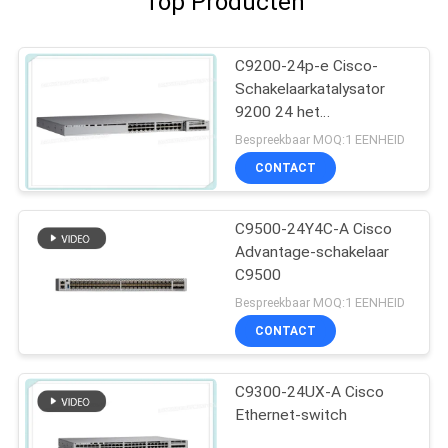
Top Producten
C9200-24p-e Cisco-
Schakelaarkatalysator
9200 24 het
Netwerkhoofdzaak van
Bespreekbaar MOQ:1 EENHEID
de Havenpoe+
CONTACT
Schakelaar
C9500-24Y4C-A Cisco
Advantage-schakelaar
C9500
Bespreekbaar MOQ:1 EENHEID
CONTACT
C9300-24UX-A Cisco
Ethernet-switch