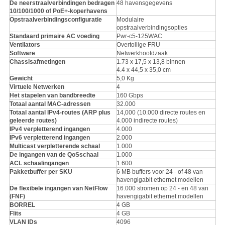
De neerstraalverbindingen bedragen
48 havensgegevens
10/100/1000 of PoE+-koperhavens
Opstraalverbindingsconfiguratie
Modulaire
opstraalverbindingsopties
Standaard primaire AC voeding
Pwr-c5-125WAC
Ventilators
Overtollige FRU
Software
Netwerkhoofdzaak
Chassisafmetingen
1.73 x 17,5 x 13,8 binnen
4.4 x 44,5 x 35,0 cm
Gewicht
5,0 Kg
Virtuele Netwerken
4
Het stapelen van bandbreedte
160 Gbps
Totaal aantal MAC-adressen
32.000
Totaal aantal IPv4-routes (ARP plus
14,000 (10.000 directe routes en
geleerde routes)
4.000 indirecte routes)
IPv4 verpletterend ingangen
4.000
IPv6 verpletterend ingangen
2.000
Multicast verpletterende schaal
1.000
De ingangen van de QoSschaal
1.000
ACL schaalingangen
1.600
Pakketbuffer per SKU
6 MB buffers voor 24 - of 48 van
havengigabit ethernet modellen
De flexibele ingangen van NetFlow
16.000 stromen op 24 - en 48 van
(FNF)
havengigabit ethernet modellen
BORREL
4 GB
Flits
4 GB
VLAN IDs
4096