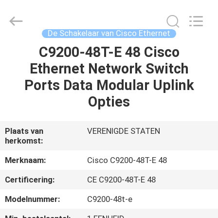
LonRise
Equipment
Co.
Ltd..
All
De Schakelaar van Cisco Ethernet
Rights
Reserved.
C9200-48T-E 48 Cisco
HUIS
Ethernet Network Switch
PRODUCTEN
Ports Data Modular Uplink
Opties
VIDEO'S
Plaats van
VERENIGDE STATEN
herkomst:
OVER
ONS
Merknaam:
Cisco C9200-48T-E 48
Certificering:
CE C9200-48T-E 48
FABRIEKSTOCHT
Modelnummer:
C9200-48t-e