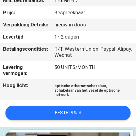
Min. bestelaantal:
1 EENHEID
KWALITEITSCONTROLE
Prijs:
Bespreekbaar
NEEM
Verpakking Details:
nieuw in doos
CONTACT
Levertijd:
1~2 dagen
MET
Betalingscondities:
T/T, Western Union, Paypal, Alipay,
ONS
Wechat
OP
Levering
50 UNITS/MONTH
vermogen:
NIEUWS
Hoog licht:
,
optische ethernetschakelaar
schakelaar van het vezel de optische
netwerk
GEVALLEN
BESTE PRIJS
SITEMAP