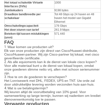
Het totaal schakelde Virtuele
1000
Interfaces (SVIs)
Jumbokaders
9198 bytes
Draadloze bandbreedte per
Tot 48 Gbps op 24 haven en 48
schakelaar
haven het model van Gigabit
Ethernet
Omschakelingscapaciteit
176 Gbps
Het door:sturen van tarief
261.9 Mpps
Beteken tijd tussen mislukkingen
571.440
(uren)
FAQ
1.
Waar komen uw producten uit?
Elk van onze producten zijn direct van Cisco/Huawei-distributie,
Cisco/Huawei-partner. Wij zijn Cisco-partner bij lokaal, met cisco
geverifieerde certificatie.
2.
Als alle equioments kan ik de dienst van lokale cisco kopen?
Voor alle materiaal kunt u de dienst van lokaal kopen, omdat
onze goederen slimme netto vrij, allen met schoon serienummer
zijn.
3.
Hoe te om de goederen te verschepen?
Het Lonrisewerk met DHL, FEDEX, UPS en TNT. Uw orde zal
door uitdrukkelijke levering worden verzonden huis-aan-huis.
4.
Wat is uw betalingstermijn?
Wij keuren altijd de vooruitbetaling van 10% goed. Voor
samenwerking op lange termijn, kunnen wij nadenken om krediet
dienovereenkomstig toe te passen.
Verwante producten