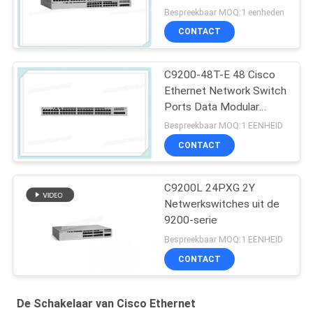
Bespreekbaar MOQ:1 eenheden
CONTACT
C9200-48T-E 48 Cisco
Ethernet Network Switch
Ports Data Modular
Uplink Opties
Bespreekbaar MOQ:1 EENHEID
CONTACT
C9200L 24PXG 2Y
Netwerkswitches uit de
9200-serie
Bespreekbaar MOQ:1 EENHEID
CONTACT
De Schakelaar van Cisco Ethernet