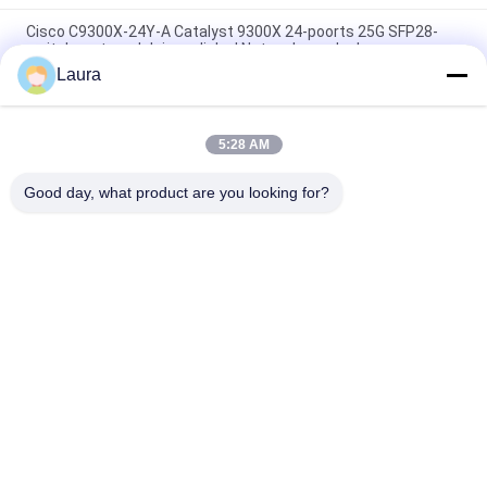
Cisco C9300X-24Y-A Catalyst 9300X 24-poorts 25G SFP28-
switch met modulaire uplinks | Netwerkvoordeel
Laura
Cisco C9300X-12Y-A-schakelaar | Catalyst 9300X 12-poorts
25G SFP28 netwerkvoordeelswitch
5:28 AM
Cisco C9300-48S-A Katalysator 9300 SFP-switch met 48
poorten Netwerkvoordeel
Good day, what product are you looking for?
populaire categorieën
Alle
Optische 
Sfp Optische 
Zendontvangermodule
Zendontvanger
PLC Industriële 
Cisco SFP-Modules
Controle
De Module Van 
De Schakelaar Van 
Huaweisfp
Cisco Ethernet