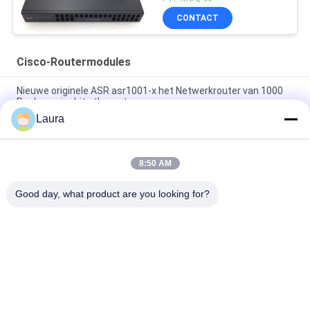
CONTACT
Cisco-Routermodules
Nieuwe originele ASR asr1001-x het Netwerkrouter van 1000
Reeksengigabit ethernet
Laura
C9300 - NM - 2Q = Katalysator 9300 2 Reserveonderdelen van
de het Netwerkmodule van X 40GE
8:50 AM
Van de Routermodules 2GE 4G van ISR 4221 Cisco van de
BORRELwifi de Waaiervergrotingen
Good day, what product are you looking for?
populaire categorieën
Alle
Optische 
Sfp Optische 
Zendontvangermodule
Zendontvanger
PLC Industriële 
Cisco SFP-Modules