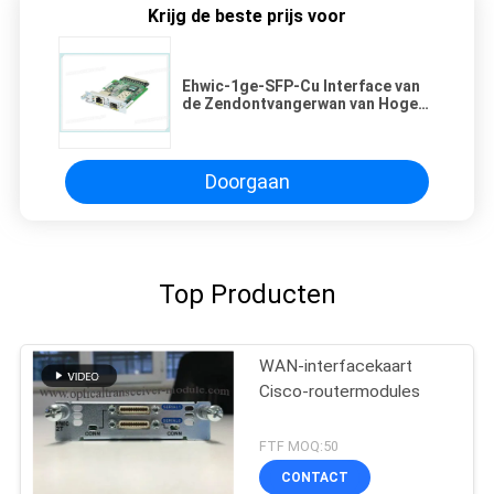
Krijg de beste prijs voor
Ehwic-1ge-SFP-Cu Interface van
de Zendontvangerwan van Hoge
snelheidscisco de Optische voor
Gigabit Ethernet
Doorgaan
Top Producten
WAN-interfacekaart
Cisco-routermodules
FTF MOQ:50
CONTACT