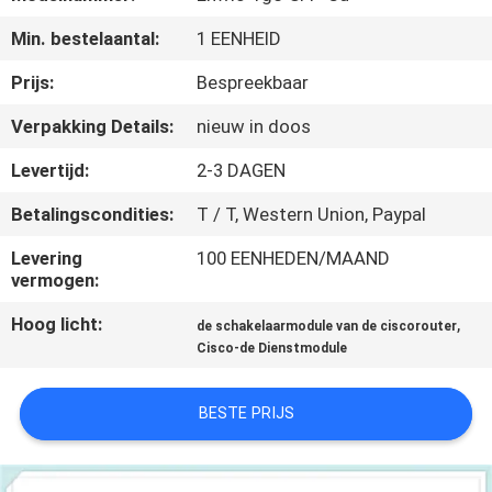
KWALITEITSCONTROLE
Min. bestelaantal:
1 EENHEID
NEEM
Prijs:
Bespreekbaar
CONTACT
Verpakking Details:
nieuw in doos
MET
Levertijd:
2-3 DAGEN
ONS
Betalingscondities:
T / T, Western Union, Paypal
OP
Levering
100 EENHEDEN/MAAND
vermogen:
NIEUWS
Hoog licht:
,
de schakelaarmodule van de ciscorouter
Cisco-de Dienstmodule
GEVALLEN
BESTE PRIJS
SITEMAP