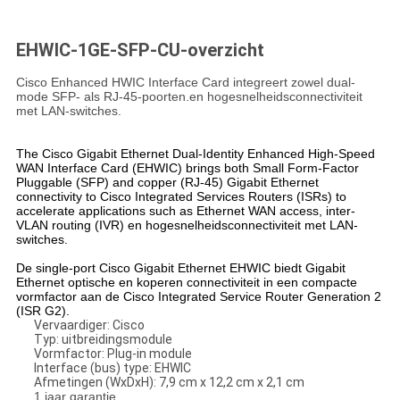
EHWIC-1GE-SFP-CU-overzicht
Cisco Enhanced HWIC Interface Card integreert zowel dual-
mode SFP- als RJ-45-poorten.en hogesnelheidsconnectiviteit
met LAN-switches.
The Cisco Gigabit Ethernet Dual-Identity Enhanced High-Speed
WAN Interface Card (EHWIC) brings both Small Form-Factor
Pluggable (SFP) and copper (RJ-45) Gigabit Ethernet
connectivity to Cisco Integrated Services Routers (ISRs) to
accelerate applications such as Ethernet WAN access, inter-
VLAN routing (IVR) en hogesnelheidsconnectiviteit met LAN-
switches.
De single-port Cisco Gigabit Ethernet EHWIC biedt Gigabit
Ethernet optische en koperen connectiviteit in een compacte
vormfactor aan de Cisco Integrated Service Router Generation 2
(ISR G2).
Vervaardiger: Cisco
Typ: uitbreidingsmodule
Vormfactor: Plug-in module
Interface (bus) type: EHWIC
Afmetingen (WxDxH): 7,9 cm x 12,2 cm x 2,1 cm
1 jaar garantie