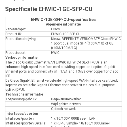
Specificatie EHWIC-1GE-SFP-CU
EHWIC-1GE-SFP-CU-specificaties
Algemene informatie
Vervaardiger:
Cisco.
Product-ID:
EHWIC-1GE-SFP-CU
Productbeschrijving:
Nieuw; BEPERKTE VERKOMST!! Cisco EHWIC
1 poort dual mode SFP ((100M/1G) of GE
((10M/100M/1G)
Productsoort:
HWIC
Verkoopinformatie
The Cisco Gigabit Ethernet WAN EHWIC (EHWIC-1GE-SFP-CU) is an
enhanced high-speed interface card providing copper and optical Gigabit
Ethernet ports and connectivity of T1/E1 and T3/E3 over copper for Cisco
ISR.
De Cisco Gigabit Ethernet verbeterde high-speed WAN-interface kaart biedt
koperen en optische Gigabit Ethernet-connectiviteit via een dual-purpose
uplink (DPU).
Technische informatie
Toepassing/gebruik:
Gegevensnetwerken
Wijd gebied netwerk
Optisch netwerk
Interfaces/poorten
Interfaces/poorten:
1 x 10/100/1000Base-T LAN
Interfaces/poorten Details:
1 x RJ-45 Simplex 10/100/1000Base-T