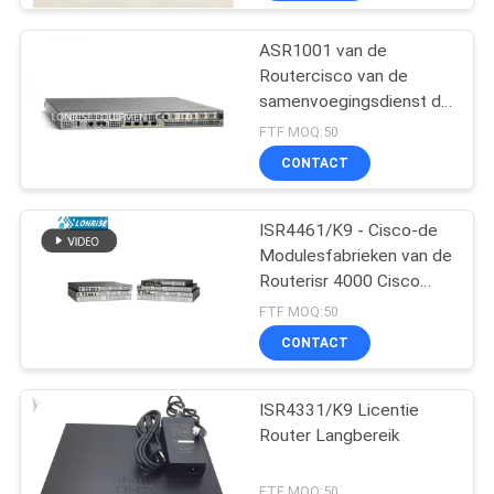
ASR1001 van de
Routercisco van de
samenvoegingsdienst de
Fabrieken van de
FTF MOQ:50
Routermodules
CONTACT
ISR4461/K9 - Cisco-de
Modulesfabrieken van de
Routerisr 4000 Cisco
Router
FTF MOQ:50
CONTACT
ISR4331/K9 Licentie
Router Langbereik
FTF MOQ:50