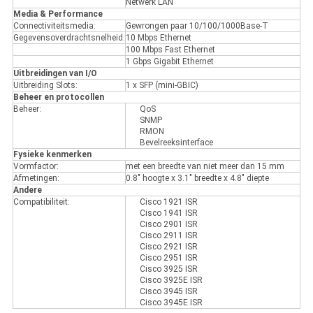
Netwerk LAN
Media & Performance
Connectiviteitsmedia:
Gewrongen paar 10/100/1000Base-T
Gegevensoverdrachtsnelheid:
10 Mbps Ethernet
100 Mbps Fast Ethernet
1 Gbps Gigabit Ethernet
Uitbreidingen van I/O
Uitbreiding Slots:
1 x SFP (mini-GBIC)
Beheer en protocollen
Beheer:
QoS
SNMP
RMON
Bevelreeksinterface
Fysieke kenmerken
Vormfactor:
met een breedte van niet meer dan 15 mm
Afmetingen:
0.8" hoogte x 3.1" breedte x 4.8" diepte
Andere
Compatibiliteit:
Cisco 1921 ISR
Cisco 1941 ISR
Cisco 2901 ISR
Cisco 2911 ISR
Cisco 2921 ISR
Cisco 2951 ISR
Cisco 3925 ISR
Cisco 3925E ISR
Cisco 3945 ISR
Cisco 3945E ISR