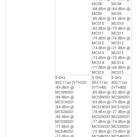
MCS8
MCS8
-88 dBm @
-84 dBm @
MCS9
MCS9
-85 dBm @
-81 dBm @
MCS10
MCS10
-82 dBm @
-79 dBm @
MCS11
MCS11
-79 dBm @
-76 dBm @
MCS12
MCS12
-74 dBm @
-71 dBm @
MCS13
MCS13
-73 dBm @
-70 dBm @
MCS14
MCS14
-71 dBm @
-68 dBm @
MCS15
MCS15
5 GHz
5 GHz
5 GHz
802.11ac (VTH20)
802.11ac
802.11ac
-89 dBm @
(VTH40)
(VTH80)
MCS0NSS1
-85 dBm @
-82 dBm @
-86 dBm @
MCS0NSS1
MCS0NSS1
MCS1NSS1
-83 dBm @
-79 dBm @
-84 dBm @
MCS1NSS1
MCS1NSS1
MCS2NSS1
-78 dBm @
-77 dBm @
-80 dBm @
MCS2NSS1
MCS2NSS1
MCS3NSS1
-77 dBm @
-74 dBm @
-77 dBm @
MCS3NSS1
MCS3NSS1
MCS4NSS1
-73 dBm @
-73 dBm @
-73 dBm @
MCS4NSS1
MCS4NSS1