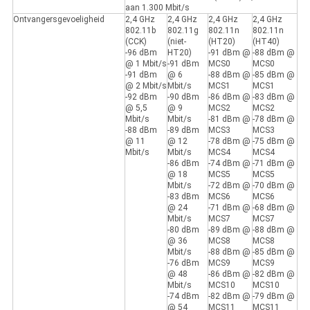
aan 1.300 Mbit/s
Ontvangersgevoeligheid
2,4 GHz
2,4 GHz
2,4 GHz
2,4 GHz
802.11b
802.11g
802.11n
802.11n
(CCK)
(niet-
(HT20)
(HT40)
-96 dBm
HT20)
-91 dBm @
-88 dBm @
@ 1 Mbit/s
-91 dBm
MCS0
MCS0
-91 dBm
@ 6
-88 dBm @
-85 dBm @
@ 2 Mbit/s
Mbit/s
MCS1
MCS1
-92 dBm
-90 dBm
-86 dBm @
-83 dBm @
@ 5,5
@ 9
MCS2
MCS2
Mbit/s
Mbit/s
-81 dBm @
-78 dBm @
-88 dBm
-89 dBm
MCS3
MCS3
@ 11
@ 12
-78 dBm @
-75 dBm @
Mbit/s
Mbit/s
MCS4
MCS4
-86 dBm
-74 dBm @
-71 dBm @
@ 18
MCS5
MCS5
Mbit/s
-72 dBm @
-70 dBm @
-83 dBm
MCS6
MCS6
@ 24
-71 dBm @
-68 dBm @
Mbit/s
MCS7
MCS7
-80 dBm
-89 dBm @
-88 dBm @
@ 36
MCS8
MCS8
Mbit/s
-88 dBm @
-85 dBm @
-76 dBm
MCS9
MCS9
@ 48
-86 dBm @
-82 dBm @
Mbit/s
MCS10
MCS10
-74 dBm
-82 dBm @
-79 dBm @
@ 54
MCS11
MCS11