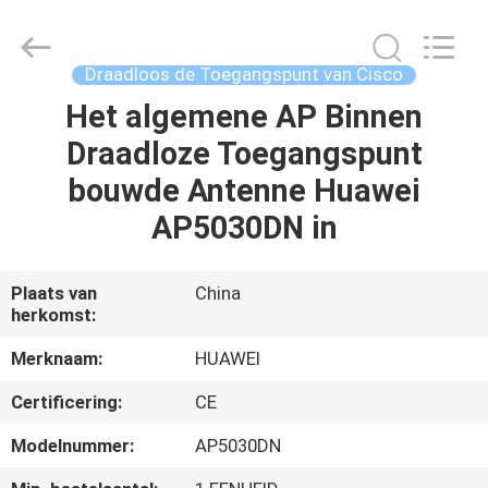
LonRise
Equipment
Co.
Ltd..
All
Draadloos de Toegangspunt van Cisco
Rights
Reserved.
Het algemene AP Binnen
HUIS
Draadloze Toegangspunt
PRODUCTEN
bouwde Antenne Huawei
AP5030DN in
VIDEO'S
Plaats van
China
herkomst:
OVER
ONS
Merknaam:
HUAWEI
Certificering:
CE
FABRIEKSTOCHT
Modelnummer:
AP5030DN