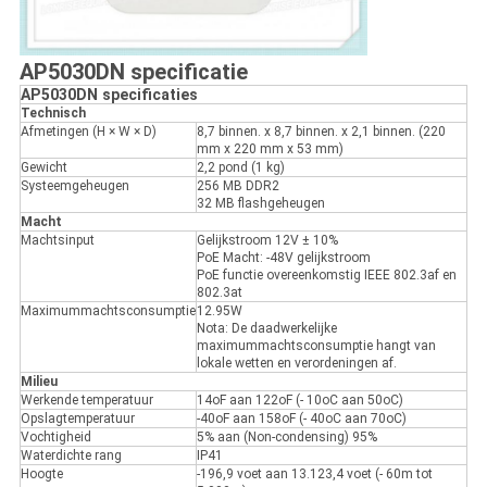
AP5030DN specificatie
AP5030DN specificaties
Technisch
Afmetingen (H × W × D)
8,7 binnen. x 8,7 binnen. x 2,1 binnen. (220
mm x 220 mm x 53 mm)
Gewicht
2,2 pond (1 kg)
Systeemgeheugen
256 MB DDR2
32 MB flashgeheugen
Macht
Machtsinput
Gelijkstroom 12V ± 10%
PoE Macht: -48V gelijkstroom
PoE functie overeenkomstig IEEE 802.3af en
802.3at
Maximummachtsconsumptie
12.95W
Nota: De daadwerkelijke
maximummachtsconsumptie hangt van
lokale wetten en verordeningen af.
Milieu
Werkende temperatuur
14oF aan 122oF (- 10oC aan 50oC)
Opslagtemperatuur
-40oF aan 158oF (- 40oC aan 70oC)
Vochtigheid
5% aan (Non-condensing) 95%
Waterdichte rang
IP41
Hoogte
-196,9 voet aan 13.123,4 voet (- 60m tot