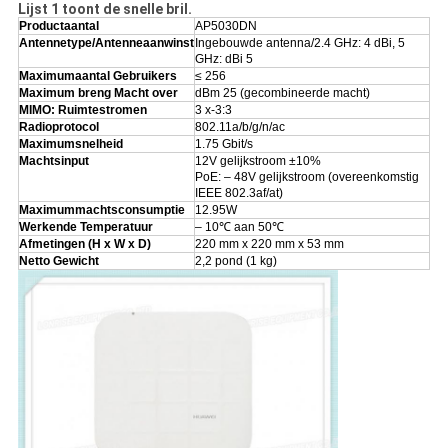
Lijst 1 toont de snelle bril.
Productaantal
AP5030DN
Antennetype/Antenneaanwinst
Ingebouwde antenna/2.4 GHz: 4 dBi, 5
GHz: dBi 5
Maximumaantal Gebruikers
≤ 256
Maximum breng Macht over
dBm 25 (gecombineerde macht)
MIMO: Ruimtestromen
3 x-3:3
Radioprotocol
802.11a/b/g/n/ac
Maximumsnelheid
1.75 Gbit/s
Machtsinput
12V gelijkstroom ±10%
PoE: – 48V gelijkstroom (overeenkomstig
IEEE 802.3af/at)
Maximummachtsconsumptie
12.95W
Werkende Temperatuur
– 10℃ aan 50℃
Afmetingen (H x W x D)
220 mm x 220 mm x 53 mm
Netto Gewicht
2,2 pond (1 kg)