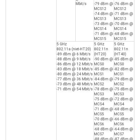
Mbit/s
-79 dBm @
-76 dBm @
MCS12
MCS12
-74 dBm @
-71 dBm @
MCS13
MCS13
-73 dBm @
-70 dBm @
MCS14
MCS14
-71 dBm @
-68 dBm @
MCS15
MCS15
5 GHz
5 GHz
5 GHz
802.11a (niet-HT20)
802.11n
802.11n
-89 dBm @ 6 Mbit/s
(HT20)
(HT40)
-88 dBm @ 9 Mbit/s
-90 dBm @
-85 dBm @
-86 dBm @ 12 Mbit/s
MCS0
MCS0
-83 dBm @ 18 Mbit/s
-85 dBm @
-82 dBm @
-80 dBm @ 24 Mbit/s
MCS1
MCS1
-77 dBm @ 36 Mbit/s
-84 dBm @
-79 dBm @
-73 dBm @ 48 Mbit/s
MCS2
MCS2
-71 dBm @ 54 Mbit/s
-78 dBm @
-75 dBm @
MCS3
MCS3
-75 dBm @
-72 dBm @
MCS4
MCS4
-71 dBm @
-68 dBm @
MCS5
MCS5
-70 dBm @
-66 dBm @
MCS6
MCS6
-68 dBm @
-64 dBm @
MCS7
MCS7
-88 dBm @
-87 dBm @