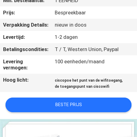
Min. bestelaantal:
1 EENHEID
KWALITEITSCONTROLE
Prijs:
Bespreekbaar
NEEM
Verpakking Details:
nieuw in doos
CONTACT
Levertijd:
1-2 dagen
MET
Betalingscondities:
T / T, Western Union, Paypal
ONS
Levering
100 eenheden/maand
OP
vermogen:
Hoog licht:
,
ciscopoe het punt van de wifitoegang
NIEUWS
de toegangspunt van ciscowifi
GEVALLEN
BESTE PRIJS
SITEMAP