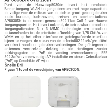
Punt van de Huaweiap5030dn levert het rendabele
Binnentoegang WLAN-toegangsdiensten met hoge capaciteit,
de veilige voor de milieu's van de dichte, groot gebiedgebruiker
zoals bureaus, luchthavens, treinen, en sportenstadions.
AP5030DN is de recent-generatie802.11ac Golf 1 van Huawei
toegangspunten. Het levert ook snel, de betrouwbare draadloze
toegangsdiensten 3 x 3 MIMO technologie om draadloze
datasnelheden tot de prioritaire afbeelding van 1,75 Gbit/s, van
WMM en op het ether-interface en getelegrafeerde interface
bijeen te voegen; de steun van de erfenis802.11a/b/g/n cliënt
verzekert naadloze gebruikersverbindingen. De geïntegreerde
antennes verstrekken dekking in alle richtingen zonder
dekkingsgaten en PoE de voeding overeenkomstig IEEE
802.3af/at vereenvoudigt AP installatie en steunt Gebruiksklaar
(PnP) op Geschikte AP wijze.
Snelle Bril
Figuur 1 toont de verschijning van AP5030DN.