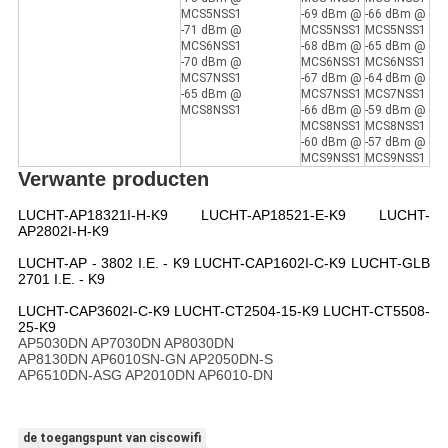
MCS5NSS1
-69 dBm @
-66 dBm @
-71 dBm @
MCS5NSS1
MCS5NSS1
MCS6NSS1
-68 dBm @
-65 dBm @
-70 dBm @
MCS6NSS1
MCS6NSS1
MCS7NSS1
-67 dBm @
-64 dBm @
-65 dBm @
MCS7NSS1
MCS7NSS1
MCS8NSS1
-66 dBm @
-59 dBm @
MCS8NSS1
MCS8NSS1
-60 dBm @
-57 dBm @
MCS9NSS1
MCS9NSS1
Verwante producten
LUCHT-AP18321I-H-K9 LUCHT-AP18521-E-K9 LUCHT-
AP2802I-H-K9
LUCHT-AP - 3802 I.E. - K9 LUCHT-CAP1602I-C-K9 LUCHT-GLB
2701 I.E. - K9
LUCHT-CAP3602I-C-K9 LUCHT-CT2504-15-K9 LUCHT-CT5508-
25-K9
AP5030DN AP7030DN AP8030DN
AP8130DN AP6010SN-GN AP2050DN-S
AP6510DN-ASG AP2010DN AP6010-DN
de toegangspunt van ciscowifi