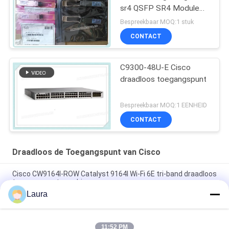
sr4 QSFP SR4 Module
van Cisco qsfp-40g-SR4
Bespreekbaar MOQ:1 stuk
CONTACT
C9300-48U-E Cisco
draadloos toegangspunt
Bespreekbaar MOQ:1 EENHEID
CONTACT
Draadloos de Toegangspunt van Cisco
Cisco CW9164I-ROW Catalyst 9164I Wi-Fi 6E tri-band draadloos
toegangspunt voor binnen
Laura
Huawei AirEngine 6776-X6ETH Outdoor Wi-Fi 7 AP, IP68, 10 GE
Uplink
11:52 PM