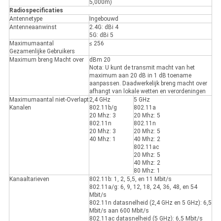
5,000m)
Radiospecificaties
Antennetype
Ingebouwd
Antenneaanwinst
2.4G: dBi 4
5G: dBi 5
Maximumaantal
≤ 256
Gezamenlijke Gebruikers
Maximum breng Macht over
dBm 20
Nota: U kunt de transmit macht van het
maximum aan 20 dB in 1 dB toename
aanpassen. Daadwerkelijk breng macht over
afhangt van lokale wetten en verordeningen
Maximumaantal niet-Overlapt
2,4 GHz
5 GHz
Kanalen
802.11b/g
802.11a
20 Mhz: 3
20 Mhz: 5
802.11n
802.11n
20 Mhz: 3
20 Mhz: 5
40 Mhz: 1
40 Mhz: 2
802.11ac
20 Mhz: 5
40 Mhz: 2
80 Mhz: 1
Kanaaltarieven
802.11b: 1, 2, 5,5, en 11 Mbit/s
802.11a/g: 6, 9, 12, 18, 24, 36, 48, en 54
Mbit/s
802.11n datasnelheid (2,4 GHz en 5 GHz): 6,5
Mbit/s aan 600 Mbit/s
802.11ac datasnelheid (5 GHz): 6,5 Mbit/s