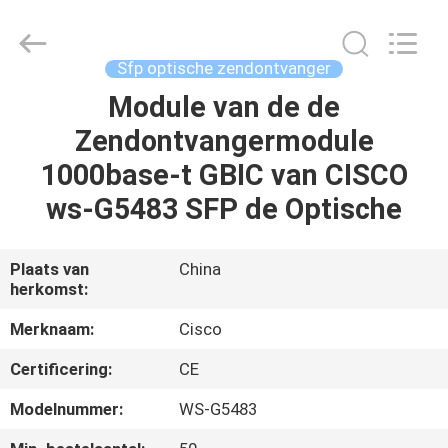
LonRise
Equipment
Co.
Ltd..
All
Sfp optische zendontvanger
Rights
Reserved.
Module van de de
HUIS
Zendontvangermodule
PRODUCTEN
1000base-t GBIC van CISCO
ws-G5483 SFP de Optische
VIDEO'S
Plaats van
China
herkomst:
OVER
ONS
Merknaam:
Cisco
Certificering:
CE
FABRIEKSTOCHT
Modelnummer:
WS-G5483