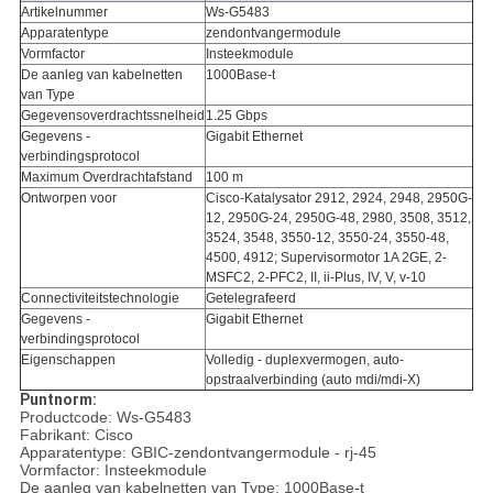
Artikelnummer
Ws-G5483
Apparatentype
zendontvangermodule
Vormfactor
Insteekmodule
De aanleg van kabelnetten
1000Base-t
van Type
Gegevensoverdrachtssnelheid
1.25 Gbps
Gegevens -
Gigabit Ethernet
verbindingsprotocol
Maximum Overdrachtafstand
100 m
Ontworpen voor
Cisco-Katalysator 2912, 2924, 2948, 2950G-
12, 2950G-24, 2950G-48, 2980, 3508, 3512,
3524, 3548, 3550-12, 3550-24, 3550-48,
4500, 4912; Supervisormotor 1A 2GE, 2-
MSFC2, 2-PFC2, II, ii-Plus, IV, V, v-10
Connectiviteitstechnologie
Getelegrafeerd
Gegevens -
Gigabit Ethernet
verbindingsprotocol
Eigenschappen
Volledig - duplexvermogen, auto-
opstraalverbinding (auto mdi/mdi-X)
Puntnorm:
Productcode: Ws-G5483
Fabrikant: Cisco
Apparatentype: GBIC-zendontvangermodule - rj-45
Vormfactor: Insteekmodule
De aanleg van kabelnetten van Type: 1000Base-t