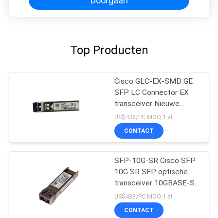
Doorgaan
Top Producten
Cisco GLC-EX-SMD GE
SFP LC Connector EX
transceiver Nieuwe
Origineel
US$438/PC MOQ:1 st
CONTACT
SFP-10G-SR Cisco SFP
10G SR SFP optische
transceiver 10GBASE-SR
SFP-module
US$438/PC MOQ:1 st
CONTACT