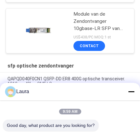
Module van de
Zendontvanger
10gbase-LR SFP van
SFP 10G LR SFP de
US$438/PC MOQ:1 st
Optische
CONTACT
sfp optische zendontvanger
QAPQD040F0CN1 QSFP-DD ER8 400G optische transceiver.
1310nm 40km SMF LC.
Laura
GLC-LH-SMD 1000BASELXLH SFP Transceiver Module MMF
SMF Compatibel met de IEEE 802.3z 1000BASE LX-standaard
9:59 AM
GLC-ZX-SM, Cisco GLC-ZX-SM SFP-module, 1550 nm/70
km/LC
Good day, what product are you looking for?
populaire categorieën
Alle