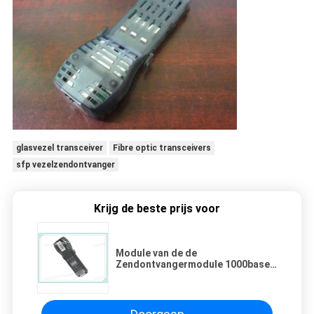
glasvezel transceiver
Fibre optic transceivers
sfp vezelzendontvanger
Krijg de beste prijs voor
Module van de de
Zendontvangermodule 1000base-
t GBIC van CISCO ws-G5483 SFP
de Optische