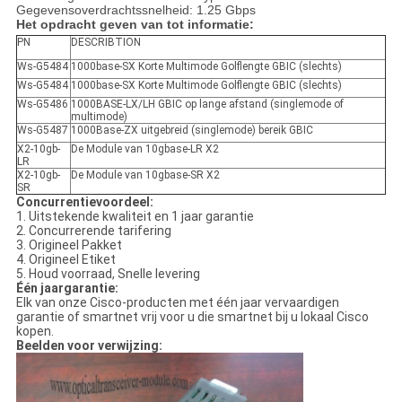
Gegevensoverdrachtssnelheid: 1.25 Gbps
Het opdracht geven van tot informatie:
PN
DESCRIBTION
Ws-G5484
1000base-SX Korte Multimode Golflengte GBIC (slechts)
Ws-G5484
1000base-SX Korte Multimode Golflengte GBIC (slechts)
Ws-G5486
1000BASE-LX/LH GBIC op lange afstand (singlemode of
multimode)
Ws-G5487
1000Base-ZX uitgebreid (singlemode) bereik GBIC
X2-10gb-
De Module van 10gbase-LR X2
LR
X2-10gb-
De Module van 10gbase-SR X2
SR
Concurrentievoordeel:
1. Uitstekende kwaliteit en 1 jaar garantie
2. Concurrerende tarifering
3. Origineel Pakket
4. Origineel Etiket
5. Houd voorraad, Snelle levering
Één jaargarantie:
Elk van onze Cisco-producten met één jaar vervaardigen
garantie of smartnet vrij voor u die smartnet bij u lokaal Cisco
kopen.
Beelden voor verwijzing: