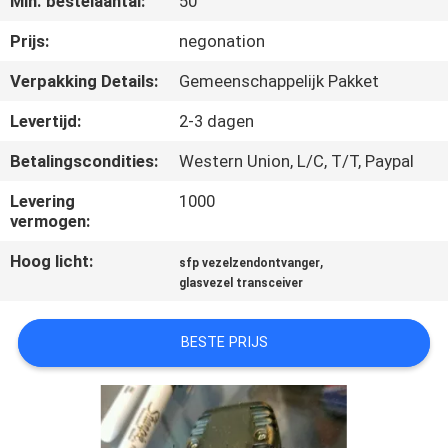
Min. bestelaantal:
50
KWALITEITSCONTROLE
Prijs:
negonation
NEEM
Verpakking Details:
Gemeenschappelijk Pakket
CONTACT
Levertijd:
2-3 dagen
MET
Betalingscondities:
Western Union, L/C, T/T, Paypal
ONS
Levering
1000
OP
vermogen:
Hoog licht:
,
sfp vezelzendontvanger
NIEUWS
glasvezel transceiver
GEVALLEN
BESTE PRIJS
SITEMAP