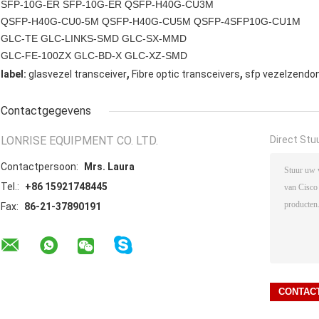
SFP-10G-ER SFP-10G-ER QSFP-H40G-CU3M
QSFP-H40G-CU0-5M QSFP-H40G-CU5M QSFP-4SFP10G-CU1M
GLC-TE GLC-LINKS-SMD GLC-SX-MMD
GLC-FE-100ZX GLC-BD-X GLC-XZ-SMD
,
,
label:
glasvezel transceiver
Fibre optic transceivers
sfp vezelzendo
Contactgegevens
LONRISE EQUIPMENT CO. LTD.
Direct Stu
Contactpersoon:
Mrs. Laura
Tel.:
+86 15921748445
Fax:
86-21-37890191