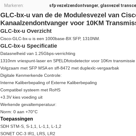
Markeren:
sfp vezelzendontvanger
,
glasvezel transce
GLC-bx-u van de de Modulesvezel van Cisc
Kanaalzendontvanger voor 10KM Transmis
GLC-bx-u Overzicht
Cisco-GLC-bx-u is een 1000base-BX SFP, 1310NM.
GLC-bx-u Specificatie
Datasnelheid van 1.25Gbps-verrichting
1310nm vriespunt-laser en SPELDfotodetector voor 10Km transmissie
Volgzaam met SFP MSA en sff-8472 met duplexlc-vergaarbak
Digitale Kenmerkende Controle:
Interne Kaliberbepaling of Externe Kaliberbepaling
Compatibel systeem met RoHS
+3.3V kies voeding uit
Werkende gevaltemperatuur:
Norm: 0 aan +70°C
Toepassingen
SDH STM-S, S-1,1, L-1,1, L-1,2
SONET OC-3 IR1, LRS, LR2