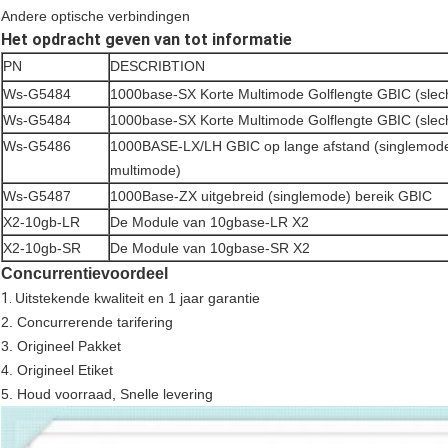
Andere optische verbindingen
Het opdracht geven van tot informatie
PN
DESCRIBTION
Ws-G5484
1000base-SX Korte Multimode Golflengte GBIC (slec
Ws-G5484
1000base-SX Korte Multimode Golflengte GBIC (slec
Ws-G5486
1000BASE-LX/LH GBIC op lange afstand (singlemode
multimode)
Ws-G5487
1000Base-ZX uitgebreid (singlemode) bereik GBIC
X2-10gb-LR
De Module van 10gbase-LR X2
X2-10gb-SR
De Module van 10gbase-SR X2
Concurrentievoordeel
1.
Uitstekende kwaliteit en 1 jaar garantie
2. Concurrerende tarifering
3. Origineel Pakket
4. Origineel Etiket
5. Houd voorraad, Snelle levering