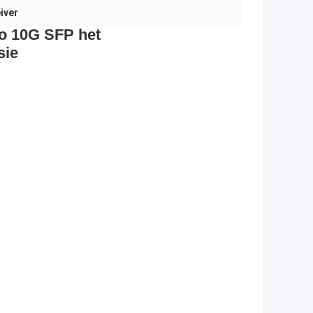
iver
o 10G SFP het
sie