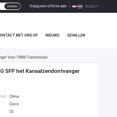
Vraag een offerte aan
|
Dutch
Zoeken
ONTACT MET ONS OP
NIEUWS
GEVALLEN
nger Voor 10KM Transmissie
0G SFP het Kanaalzendontvanger
mst:
China
Cisco
CE