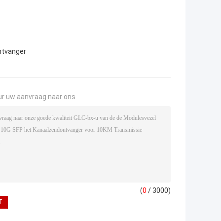
ntvanger
ur uw aanvraag naar ons
(
0
/ 3000)