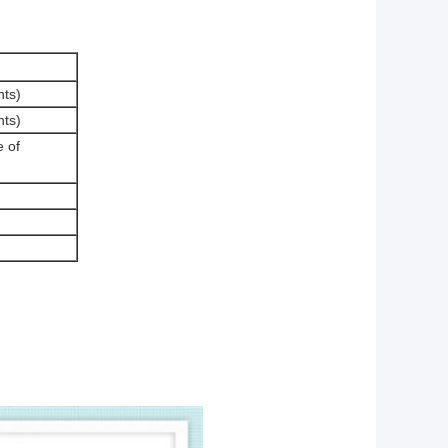
hts)
hts)
 of