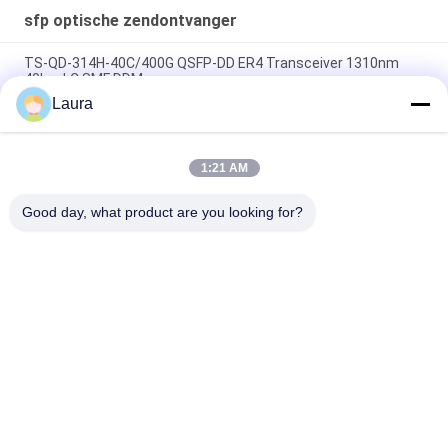
sfp optische zendontvanger
TS-QD-314H-40C/400G QSFP-DD ER4 Transceiver 1310nm
40km LC SMF DDM
Laura
SFP-10G-LR-C, Huawei SFP+ optische module, 10G, 1310 nm,
10 km, LC
1:21 AM
SFP-10G-SR, Cisco SFP+-zendontvanger, 10Gbps/850nm
MMF/300m
Good day, what product are you looking for?
populaire categorieën
Alle
Optische 
Sfp Optische 
Zendontvangermodule
Zendontvanger
PLC Industriële 
Cisco SFP-Modules
Controle
De Module Van 
De Schakelaar Van 
Huaweisfp
Cisco Ethernet