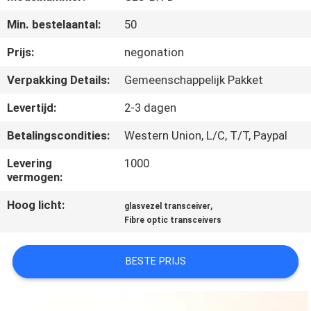
KWALITEITSCONTROLE
Min. bestelaantal:
50
NEEM
Prijs:
negonation
CONTACT
Verpakking Details:
Gemeenschappelijk Pakket
MET
Levertijd:
2-3 dagen
ONS
Betalingscondities:
Western Union, L/C, T/T, Paypal
OP
Levering
1000
vermogen:
NIEUWS
Hoog licht:
,
glasvezel transceiver
Fibre optic transceivers
GEVALLEN
BESTE PRIJS
SITEMAP