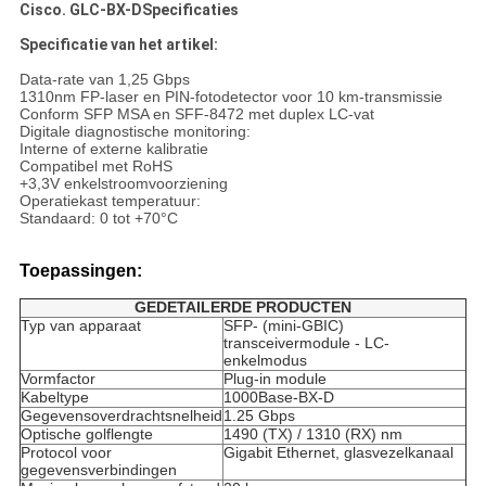
Cisco.
GLC-BX-D
Specificaties
Specificatie van het artikel:
Data-rate van 1,25 Gbps
1310nm FP-laser en PIN-fotodetector voor 10 km-transmissie
Conform SFP MSA en SFF-8472 met duplex LC-vat
Digitale diagnostische monitoring:
Interne of externe kalibratie
Compatibel met RoHS
+3,3V enkelstroomvoorziening
Operatiekast temperatuur:
Standaard: 0 tot +70°C
Toepassingen:
GEDETAILERDE PRODUCTEN
Typ van apparaat
SFP- (mini-GBIC)
transceivermodule - LC-
enkelmodus
Vormfactor
Plug-in module
Kabeltype
1000Base-BX-D
Gegevensoverdrachtsnelheid
1.25 Gbps
Optische golflengte
1490 (TX) / 1310 (RX) nm
Protocol voor
Gigabit Ethernet, glasvezelkanaal
gegevensverbindingen