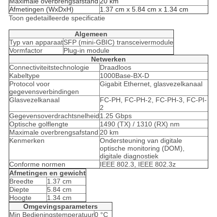
Maximale overbrengsafstand
20 km
Afmetingen (WxDxH)
1.37 cm x 5.84 cm x 1.34 cm
Toon gedetailleerde specificatie
Algemeen
Typ van apparaat
SFP (mini-GBIC) transceivermodule
Vormfactor
Plug-in module
Netwerken
Connectiviteitstechnologie
Draadloos
Kabeltype
1000Base-BX-D
Protocol voor
Gigabit Ethernet, glasvezelkanaal
gegevensverbindingen
Glasvezelkanaal
FC-PH, FC-PH-2, FC-PH-3, FC-PI-
2
Gegevensoverdrachtsnelheid
1.25 Gbps
Optische golflengte
1490 (TX) / 1310 (RX) nm
Maximale overbrengsafstand
20 km
Kenmerken
Ondersteuning van digitale
optische monitoring (DOM),
digitale diagnostiek
Conforme normen
IEEE 802.3, IEEE 802.3z
Afmetingen en gewicht
Breedte
1.37 cm
Diepte
5.84 cm
Hoogte
1.34 cm
Omgevingsparameters
Min Bedieningstemperatuur
0 °C