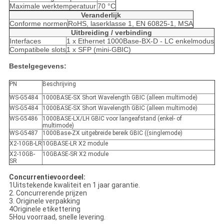
Maximale werktemperatuur
70 °C
Veranderlijk
Conforme normen
RoHS, laserklasse 1, EN 60825-1, MSA
Uitbreiding / verbinding
Interfaces
1 x Ethernet 1000Base-BX-D - LC enkelmodus
Compatibele slots
1 x SFP (mini-GBIC)
Bestelgegevens:
PN
Beschrijving
WS-G5484
1000BASE-SX Short Wavelength GBIC (alleen multimode)
WS-G5484
1000BASE-SX Short Wavelength GBIC (alleen multimode)
WS-G5486
1000BASE-LX/LH GBIC voor langeafstand (enkel- of
multimode)
WS-G5487
1000Base-ZX uitgebreide bereik GBIC ((singlemode)
X2-10GB-LR
10GBASE-LR X2 module
X2-10GB-
10GBASE-SR X2 module
SR
Concurrentievoordeel:
1Uitstekende kwaliteit en 1 jaar garantie.
2. Concurrerende prijzen
3. Originele verpakking
4Originele etikettering
5Hou voorraad, snelle levering.