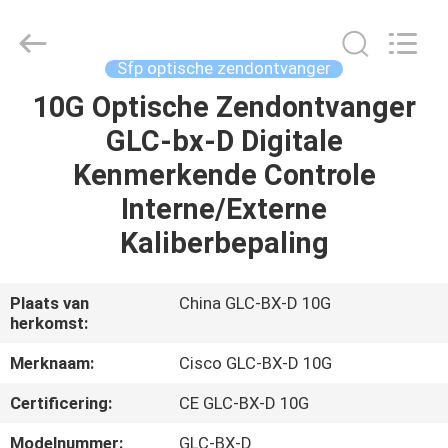
LonRise
Equipment
Co.
Ltd..
All
Sfp optische zendontvanger
Rights
Reserved.
10G Optische Zendontvanger
HUIS
GLC-bx-D Digitale
PRODUCTEN
Kenmerkende Controle
Interne/Externe
VIDEO'S
Kaliberbepaling
OVER
Plaats van
China GLC-BX-D 10G
herkomst:
ONS
Merknaam:
Cisco GLC-BX-D 10G
FABRIEKSTOCHT
Certificering:
CE GLC-BX-D 10G
Modelnummer:
GLC-BX-D