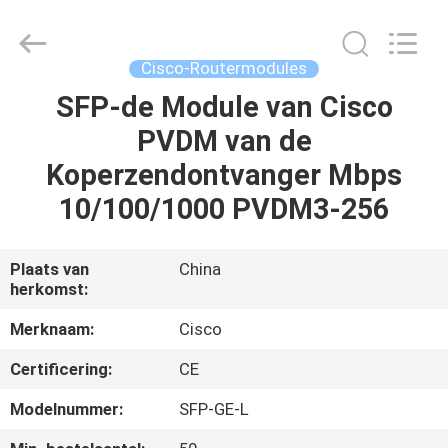
LonRise
Equipment
Co.
Ltd..
All
Cisco-Routermodules
Rights
Reserved.
SFP-de Module van Cisco
HUIS
PVDM van de
PRODUCTEN
Koperzendontvanger Mbps
10/100/1000 PVDM3-256
VIDEO'S
Plaats van
China
herkomst:
OVER
ONS
Merknaam:
Cisco
Certificering:
CE
FABRIEKSTOCHT
Modelnummer:
SFP-GE-L