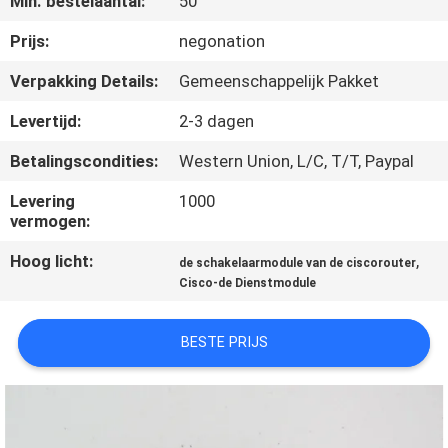
Min. bestelaantal:
50
KWALITEITSCONTROLE
Prijs:
negonation
NEEM
Verpakking Details:
Gemeenschappelijk Pakket
CONTACT
Levertijd:
2-3 dagen
MET
Betalingscondities:
Western Union, L/C, T/T, Paypal
ONS
Levering
1000
OP
vermogen:
Hoog licht:
,
de schakelaarmodule van de ciscorouter
NIEUWS
Cisco-de Dienstmodule
GEVALLEN
BESTE PRIJS
SITEMAP