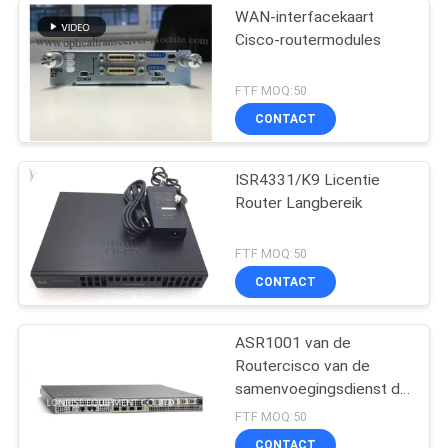
WAN-interfacekaart
Cisco-routermodules
FTF MOQ:50
CONTACT
ISR4331/K9 Licentie
Router Langbereik
FTF MOQ:50
CONTACT
ASR1001 van de
Routercisco van de
samenvoegingsdienst de
Fabrieken van de
FTF MOQ:50
Routermodules
CONTACT