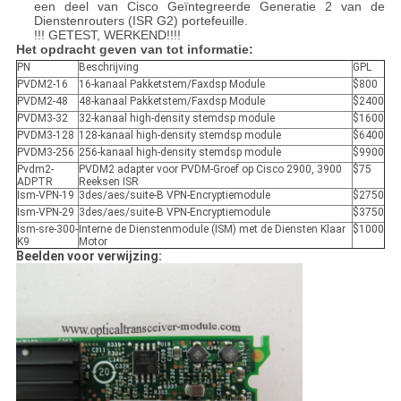
een deel van Cisco Geïntegreerde Generatie 2 van de
Dienstenrouters (ISR G2) portefeuille.
!!! GETEST, WERKEND!!!!
Het opdracht geven van tot informatie:
PN
Beschrijving
GPL
PVDM2-16
16-kanaal Pakketstem/Faxdsp Module
$800
PVDM2-48
48-kanaal Pakketstem/Faxdsp Module
$2400
PVDM3-32
32-kanaal high-density stemdsp module
$1600
PVDM3-128
128-kanaal high-density stemdsp module
$6400
PVDM3-256
256-kanaal high-density stemdsp module
$9900
Pvdm2-
PVDM2 adapter voor PVDM-Groef op Cisco 2900, 3900
$75
ADPTR
Reeksen ISR
Ism-VPN-19
3des/aes/suite-B VPN-Encryptiemodule
$2750
Ism-VPN-29
3des/aes/suite-B VPN-Encryptiemodule
$3750
Ism-sre-300-
Interne de Dienstenmodule (ISM) met de Diensten Klaar
$1000
K9
Motor
Beelden voor verwijzing: