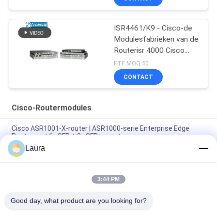
ISR4461/K9 - Cisco-de
Modulesfabrieken van de
Routerisr 4000 Cisco
Router
FTF MOQ:50
CONTACT
Cisco-Routermodules
Cisco ASR1001-X-router | ASR1000-serie Enterprise Edge
Router met 6x SFP + 2x SFP+ poorten
Laura
Cisco ASR1002-X Aggregation Services-router | 5 Gbps tot 36
Gbps schaalbare WAN-router voor ondernemingen
3:44 PM
Nieuwe originele ASR asr1001-x het Netwerkrouter van 1000
Reeksengigabit ethernet
Good day, what product are you looking for?