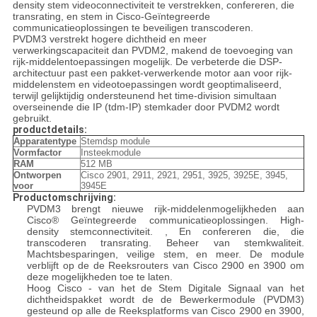
density stem videoconnectiviteit te verstrekken, confereren, die
transrating, en stem in Cisco-Geïntegreerde
communicatieoplossingen te beveiligen transcoderen.
PVDM3 verstrekt hogere dichtheid en meer
verwerkingscapaciteit dan PVDM2, makend de toevoeging van
rijk-middelentoepassingen mogelijk. De verbeterde die DSP-
architectuur past een pakket-verwerkende motor aan voor rijk-
middelenstem en videotoepassingen wordt geoptimaliseerd,
terwijl gelijktijdig ondersteunend het time-division simultaan
overseinende die IP (tdm-IP) stemkader door PVDM2 wordt
gebruikt.
productdetails:
Apparatentype
Stemdsp module
Vormfactor
Insteekmodule
RAM
512 MB
Ontworpen
Cisco 2901, 2911, 2921, 2951, 3925, 3925E, 3945,
voor
3945E
Productomschrijving:
PVDM3 brengt nieuwe rijk-middelenmogelijkheden aan
Cisco® Geïntegreerde communicatieoplossingen. High-
density stemconnectiviteit. , En confereren die, die
transcoderen transrating. Beheer van stemkwaliteit.
Machtsbesparingen, veilige stem, en meer. De module
verblijft op de de Reeksrouters van Cisco 2900 en 3900 om
deze mogelijkheden toe te laten.
Hoog Cisco - van het de Stem Digitale Signaal van het
dichtheidspakket wordt de de Bewerkermodule (PVDM3)
gesteund op alle de Reeksplatforms van Cisco 2900 en 3900,