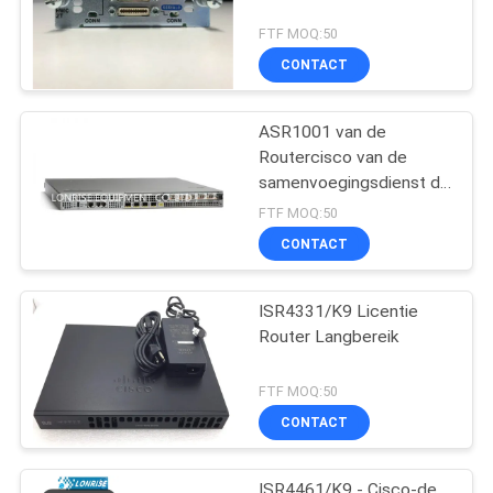
FTF MOQ:50
CONTACT
ASR1001 van de
Routercisco van de
samenvoegingsdienst de
Fabrieken van de
FTF MOQ:50
Routermodules
CONTACT
ISR4331/K9 Licentie
Router Langbereik
FTF MOQ:50
CONTACT
ISR4461/K9 - Cisco-de