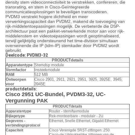
density stem videoconnectiviteit te verstrekken, confereren, die
transrating, en stem in Cisco-Geïntegreerde
communicatieoplossingen te beveiligen transcoderen.
PVDM3 verstrekt hogere dichtheid en meer
verwerkingscapaciteit dan PVDM2, makend de toevoeging van
rijk-middelentoepassingen mogelijk. De verbeterde die DSP-
architectuur past een pakket-verwerkende motor aan voor rijk-
middelenstem en videotoepassingen wordt geoptimaliseerd,
terwijl gelijktijdig ondersteunend het time-division simultaan
overseinende die IP (tdm-IP) stemkader door PVDM2 wordt
gebruikt.
Deelcode: PVDM3-32
PRODUCTdetails
Apparatentype
Stemdsp module
Vormfactor
Insteekmodule
RAM
512 MB
Ontworpen
Cisco 2901, 2911, 2921, 2951, 3925, 3925E, 3945,
voor
3945E
productdetails:
Cisco 2951 UC-Bundel, PVDM3-32, UC-
Vergunning PAK
PRODUCTdetails
Apparatentype
Router - stem/faxmodule
Bijlagetype
Rek-monteerbare - modulair - 2U
Gegevens -
Ethernet, Snelle Ethernet, Gigabit Ethernet
verbindingsprotocol
Capaciteit
Cisco Verenigde SRST-zittingen: 250
Cisco-de Uitdrukkelijke zittingen van de