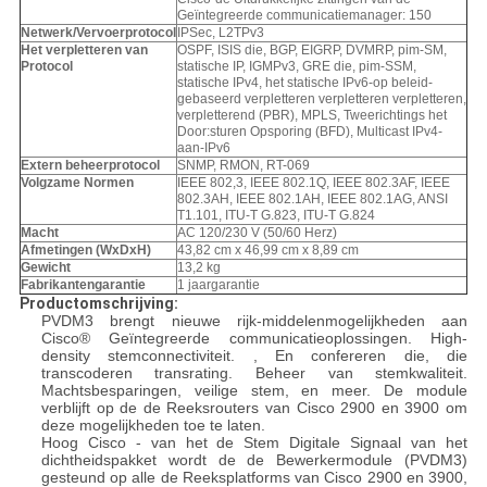
Geïntegreerde communicatiemanager: 150
Netwerk/Vervoerprotocol
IPSec, L2TPv3
Het verpletteren van
OSPF, ISIS die, BGP, EIGRP, DVMRP, pim-SM,
Protocol
statische IP, IGMPv3, GRE die, pim-SSM,
statische IPv4, het statische IPv6-op beleid-
gebaseerd verpletteren verpletteren verpletteren,
verpletterend (PBR), MPLS, Tweerichtings het
Door:sturen Opsporing (BFD), Multicast IPv4-
aan-IPv6
Extern beheerprotocol
SNMP, RMON, RT-069
Volgzame Normen
IEEE 802,3, IEEE 802.1Q, IEEE 802.3AF, IEEE
802.3AH, IEEE 802.1AH, IEEE 802.1AG, ANSI
T1.101, ITU-T G.823, ITU-T G.824
Macht
AC 120/230 V (50/60 Herz)
Afmetingen (WxDxH)
43,82 cm x 46,99 cm x 8,89 cm
Gewicht
13,2 kg
Fabrikantengarantie
1 jaargarantie
Productomschrijving:
PVDM3 brengt nieuwe rijk-middelenmogelijkheden aan
Cisco® Geïntegreerde communicatieoplossingen. High-
density stemconnectiviteit. , En confereren die, die
transcoderen transrating. Beheer van stemkwaliteit.
Machtsbesparingen, veilige stem, en meer. De module
verblijft op de de Reeksrouters van Cisco 2900 en 3900 om
deze mogelijkheden toe te laten.
Hoog Cisco - van het de Stem Digitale Signaal van het
dichtheidspakket wordt de de Bewerkermodule (PVDM3)
gesteund op alle de Reeksplatforms van Cisco 2900 en 3900,