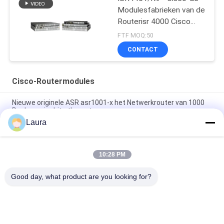
Modulesfabrieken van de
Routerisr 4000 Cisco
Router
FTF MOQ:50
CONTACT
Cisco-Routermodules
Nieuwe originele ASR asr1001-x het Netwerkrouter van 1000
Reeksengigabit ethernet
Laura
C9300 - NM - 2Q = Katalysator 9300 2 Reserveonderdelen van
de het Netwerkmodule van X 40GE
10:28 PM
Van de Routermodules 2GE 4G van ISR 4221 Cisco van de
BORRELwifi de Waaiervergrotingen
Good day, what product are you looking for?
populaire categorieën
Alle