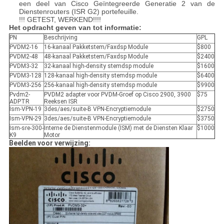
een deel van Cisco Geïntegreerde Generatie 2 van de
Dienstenrouters (ISR G2) portefeuille.
!!! GETEST, WERKEND!!!!
Het opdracht geven van tot informatie:
PN
Beschrijving
GPL
PVDM2-16
16-kanaal Pakketstem/Faxdsp Module
$800
PVDM2-48
48-kanaal Pakketstem/Faxdsp Module
$2400
PVDM3-32
32-kanaal high-density stemdsp module
$1600
PVDM3-128
128-kanaal high-density stemdsp module
$6400
PVDM3-256
256-kanaal high-density stemdsp module
$9900
Pvdm2-
PVDM2 adapter voor PVDM-Groef op Cisco 2900, 3900
$75
ADPTR
Reeksen ISR
Ism-VPN-19
3des/aes/suite-B VPN-Encryptiemodule
$2750
Ism-VPN-29
3des/aes/suite-B VPN-Encryptiemodule
$3750
Ism-sre-300-
Interne de Dienstenmodule (ISM) met de Diensten Klaar
$1000
K9
Motor
Beelden voor verwijzing: