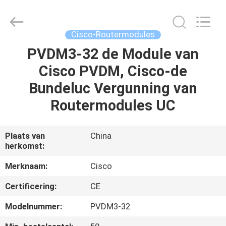
LonRise
Equipment
Co.
Ltd..
All
Cisco-Routermodules
Rights
Reserved.
PVDM3-32 de Module van
HUIS
Cisco PVDM, Cisco-de
PRODUCTEN
Bundeluc Vergunning van
Routermodules UC
VIDEO'S
Plaats van
China
herkomst:
OVER
ONS
Merknaam:
Cisco
Certificering:
CE
FABRIEKSTOCHT
Modelnummer:
PVDM3-32