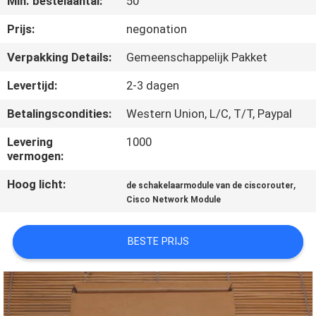
Min. bestelaantal:
50
KWALITEITSCONTROLE
Prijs:
negonation
NEEM
Verpakking Details:
Gemeenschappelijk Pakket
CONTACT
Levertijd:
2-3 dagen
MET
Betalingscondities:
Western Union, L/C, T/T, Paypal
ONS
Levering
1000
OP
vermogen:
Hoog licht:
,
de schakelaarmodule van de ciscorouter
NIEUWS
Cisco Network Module
GEVALLEN
BESTE PRIJS
SITEMAP