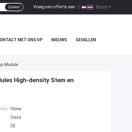
Vraag een offerte aan
|
Dutch
Zoeken
ONTACT MET ONS OP
NIEUWS
GEVALLEN
sp-Module
ules High-density Stem en
mst:
China
Cisco
CE