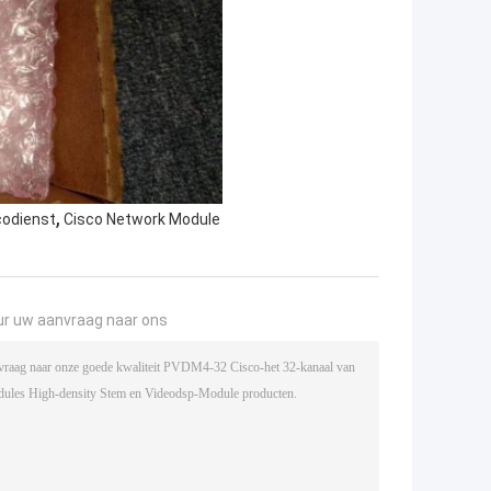
,
codienst
Cisco Network Module
ur uw aanvraag naar ons