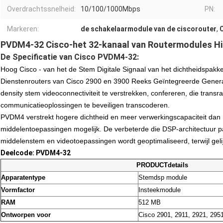
Overdrachtssnelheid:
10/100/1000Mbps
PN:
Markeren:
de schakelaarmodule van de ciscorouter
,
PVDM4-32 Cisco-het 32-kanaal van Routermodules H
De Specificatie van Cisco PVDM4-32:
Hoog Cisco - van het de Stem Digitale Signaal van het dichtheidspak
Dienstenrouters van Cisco 2900 en 3900 Reeks Geïntegreerde Generat
density stem videoconnectiviteit te verstrekken, confereren, die trans
communicatieoplossingen te beveiligen transcoderen.
PVDM4 verstrekt hogere dichtheid en meer verwerkingscapaciteit dan
middelentoepassingen mogelijk. De verbeterde die DSP-architectuur p
middelenstem en videotoepassingen wordt geoptimaliseerd, terwijl gelij
Deelcode: PVDM4-32
PRODUCTdetails
Apparatentype
Stemdsp module
Vormfactor
Insteekmodule
RAM
512 MB
Ontworpen voor
Cisco 2901, 2911, 2921, 295