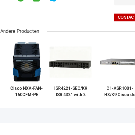
Andere Producten
Cisco NXA-FAN-
ISR4221-SEC/K9
C1-ASR1001-
160CFM-PE
ISR 4321 with 2
HX/K9 Cisco d
Inlaatventilatormodule
onboard GE, 2
Leverancier va
aan de poortzijde voor
NIM slots, 1 ISC
1000 Reeksasr 
Nexus-switches
slot, 4 GB Flash
Routermodule
Memory default, 4
van
GB DRAM default
Platformcisco