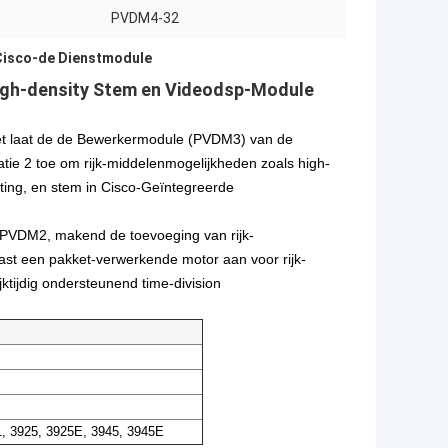
PVDM4-32
Cisco-de Dienstmodule
igh-density Stem en Videodsp-Module
ket laat de de Bewerkermodule (PVDM3) van de
ie 2 toe om rijk-middelenmogelijkheden zoals high-
rating, en stem in Cisco-Geïntegreerde
 PVDM2, makend de toevoeging van rijk-
ast een pakket-verwerkende motor aan voor rijk-
ktijdig ondersteunend time-division
1, 3925, 3925E, 3945, 3945E