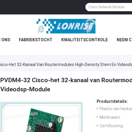
 ONS
FABRIEKSTOCHT
KWALITEITSCONTROLE
NEEM C
sco-Het 32-Kanaal Van Routermodules High-Density Stem En Videod
PVDM4-32 Cisco-het 32-kanaal van Routermod
Videodsp-Module
Productdetails:
Plaats van herko
Merknaam:
Certificering: