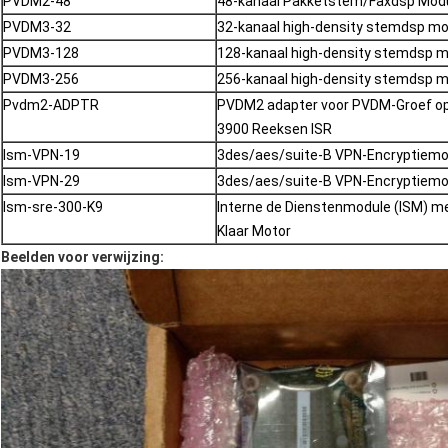
PVDM2-48
48-kanaal Pakketstem/Faxdsp Mod
PVDM3-32
32-kanaal high-density stemdsp mo
PVDM3-128
128-kanaal high-density stemdsp 
PVDM3-256
256-kanaal high-density stemdsp 
Pvdm2-ADPTR
PVDM2 adapter voor PVDM-Groef op
3900 Reeksen ISR
Ism-VPN-19
3des/aes/suite-B VPN-Encryptiemo
Ism-VPN-29
3des/aes/suite-B VPN-Encryptiemo
Ism-sre-300-K9
Interne de Dienstenmodule (ISM) m
Klaar Motor
Beelden voor verwijzing: