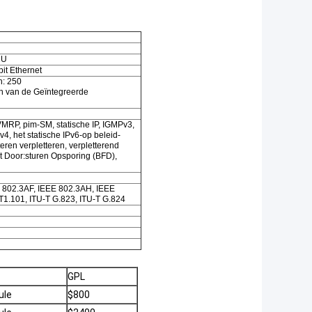
2U
bit Ethernet
n: 250
gen van de Geïntegreerde
VMRP, pim-SM, statische IP, IGMPv3,
4, het statische IPv6-op beleid-
eren verpletteren, verpletterend
t Door:sturen Opsporing (BFD),
E 802.3AF, IEEE 802.3AH, IEEE
1.101, ITU-T G.823, ITU-T G.824
GPL
ule
$800