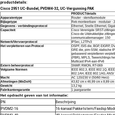
productdetails:
Cisco 2951 UC-Bundel, PVDM4-32, UC-Vergunning PAK
PRODUCTdetails
Apparatentype
Router - stem/faxmodule
Bijlagetype
Rek-monteerbare - modulair - 
Gegevens - verbindingsprotocol
Ethernet, Snelle Ethernet, Giga
Capaciteit
Cisco Verenigde SRST-zittinge
Cisco-de Uitdrukkelijke zittin
communicatiemanager: 150
Netwerk/Vervoerprotocol
IPSec, L2TPv3
Het verpletteren van Protocol
OSPF, ISIS die, BGP, EIGRP, D
GRE die, pim-SSM, statische IPv
gebaseerd verpletteren verplett
(PBR), MPLS, Tweerichtings he
Multicast IPv4-aan-IPv6
Extern beheerprotocol
SNMP, RMON, RT-069
Volgzame Normen
IEEE 802,3, IEEE 802.1Q, IEE
802.1AH, IEEE 802.1AG, ANSI T
Macht
AC 120/230 V (50/60 Herz)
Afmetingen (WxDxH)
43,82 cm x 46,99 cm x 8,89 cm
Gewicht
13,2 kg
Fabrikantengarantie
1 jaargarantie
Het opdracht geven van tot informatie:
PN
Beschrijving
PVDM2-16
16-kanaal Pakketstem/Faxdsp Mod