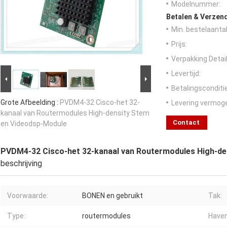
Modelnummer:
Betalen & Verzen
Min. bestelaantal
Prijs:
Verpakking Detail
Levertijd:
Betalingsconditi
Grote Afbeelding :
PVDM4-32 Cisco-het 32-
Levering vermog
kanaal van Routermodules High-density Stem
Contact
en Videodsp-Module
PVDM4-32 Cisco-het 32-kanaal van Routermodules High-de
beschrijving
Voorwaarde:
BONEN en gebruikt
Tak:
Type:
routermodules
Haven