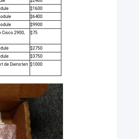
ule
$2400
dule
$1600
module
$6400
module
$9900
 Cisco 2900,
$75
dule
$2750
dule
$3750
et de Diensten
$1000