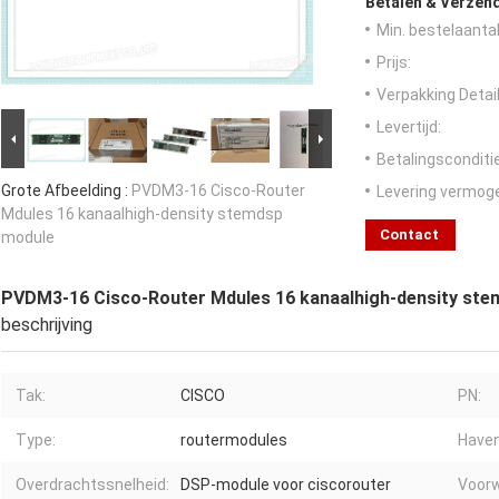
Betalen & Verzen
Min. bestelaantal
Prijs:
Verpakking Detail
Levertijd:
Betalingsconditi
Grote Afbeelding :
PVDM3-16 Cisco-Router
Levering vermog
Mdules 16 kanaalhigh-density stemdsp
Contact
module
PVDM3-16 Cisco-Router Mdules 16 kanaalhigh-density st
beschrijving
Tak:
CISCO
PN:
Type:
routermodules
Haven
Overdrachtssnelheid:
DSP-module voor ciscorouter
Voorw