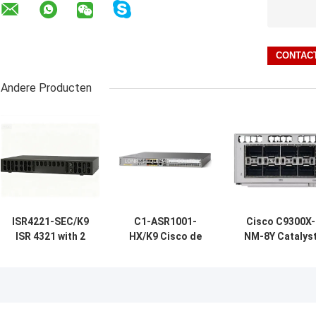
Andere Producten
ISR4221-SEC/K9
C1-ASR1001-
Cisco C9300X-
ISR 4321 with 2
HX/K9 Cisco de
NM-8Y Catalys
onboard GE, 2
Leverancier van
9300 Series
NIM slots, 1 ISC
1000 Reeksasr de
Network
slot, 4 GB Flash
Routermodules
Expansion Modu
Memory default, 4
van
met 8 SFP-
GB DRAM default
Platformcisco
poorten en 25