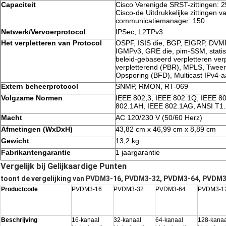
Capaciteit
Cisco Verenigde SRST-zittingen: 
Cisco-de Uitdrukkelijke zittingen 
communicatiemanager: 150
Netwerk/Vervoerprotocol
IPSec, L2TPv3
Het verpletteren van Protocol
OSPF, ISIS die, BGP, EIGRP, DVMR
IGMPv3, GRE die, pim-SSM, statisc
beleid-gebaseerd verpletteren verp
verpletterend (PBR), MPLS, Tweeri
Opsporing (BFD), Multicast IPv4-
Extern beheerprotocol
SNMP, RMON, RT-069
Volgzame Normen
IEEE 802,3, IEEE 802.1Q, IEEE 8
802.1AH, IEEE 802.1AG, ANSI T1.
Macht
AC 120/230 V (50/60 Herz)
Afmetingen (WxDxH)
43,82 cm x 46,99 cm x 8,89 cm
Gewicht
13,2 kg
Fabrikantengarantie
1 jaargarantie
Vergelijk bij Gelijkaardige Punten
toont de vergelijking van PVDM3-16, PVDM3-32, PVDM3-64, PVDM
Productcode
PVDM3-16
PVDM3-32
PVDM3-64
PVDM3-1
Beschrijving
16-kanaal
32-kanaal
64-kanaal
128-kanaa