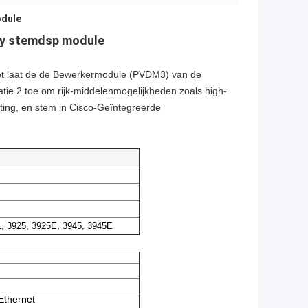
odule
ty stemdsp module
ket laat de de Bewerkermodule (PVDM3) van de
ie 2 toe om rijk-middelenmogelijkheden zoals high-
rating, en stem in Cisco-Geïntegreerde
1, 3925, 3925E, 3945, 3945E
 Ethernet