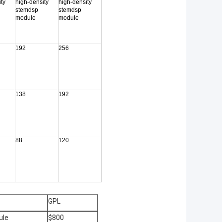
ty
high-density
high-density
stemdsp
stemdsp
module
module
192
256
138
192
88
120
GPL
ule
$800