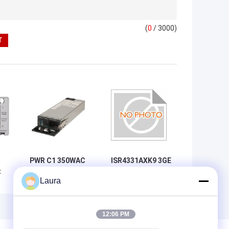
(
0
/ 3000)
PWR C1 350WAC
ISR4331AXK9 3GE
t
is the 350W AC
2NIM 1SM 4G
Laura
Config 1 Power
FLASH 4G DRAM
Supply for Cisco
Advanced Service
le
switches 350W AC
Bundle delivers
Config 1 Power
100 Mbps to 300
12:06 PM
Supply
Mbps aggregate