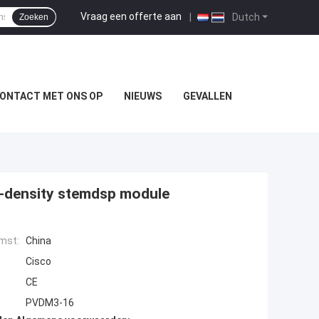
Vraag een offerte aan
|
Dutch
Zoeken
ONTACT MET ONS OP
NIEUWS
GEVALLEN
-density stemdsp module
mst:
China
Cisco
CE
PVDM3-16