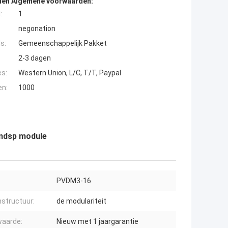
den Algemene voorwaarden:
:
1
negonation
s:
Gemeenschappelijk Pakket
2-3 dagen
es:
Western Union, L/C, T/T, Paypal
en:
1000
emdsp module
PVDM3-16
structuur:
de modulariteit
aarde:
Nieuw met 1 jaargarantie