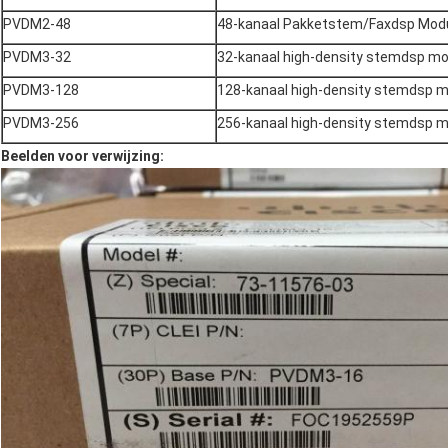
PVDM2-48
48-kanaal Pakketstem/Faxdsp Mod
PVDM3-32
32-kanaal high-density stemdsp mo
PVDM3-128
128-kanaal high-density stemdsp 
PVDM3-256
256-kanaal high-density stemdsp 
Beelden voor verwijzing: