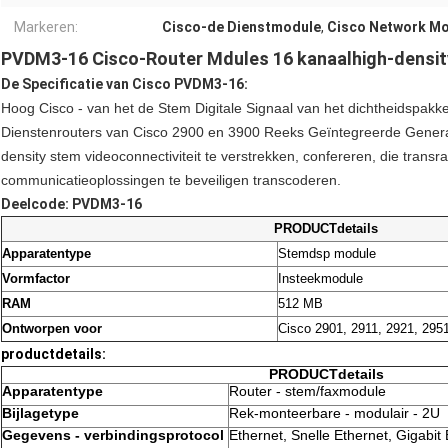
Markeren:
Cisco-de Dienstmodule
,
Cisco Network M
PVDM3-16 Cisco-Router Mdules 16 kanaalhigh-densi
De Specificatie van Cisco PVDM3-16:
Hoog Cisco - van het de Stem Digitale Signaal van het dichtheidspak
Dienstenrouters van Cisco 2900 en 3900 Reeks Geïntegreerde Generat
density stem videoconnectiviteit te verstrekken, confereren, die trans
communicatieoplossingen te beveiligen transcoderen.
Deelcode: PVDM3-16
PRODUCTdetails
Apparatentype
Stemdsp module
Vormfactor
Insteekmodule
RAM
512 MB
Ontworpen voor
Cisco 2901, 2911, 2921, 295
productdetails:
PRODUCTdetails
Apparatentype
Router - stem/faxmodule
Bijlagetype
Rek-monteerbare - modulair - 2U
Gegevens - verbindingsprotocol
Ethernet, Snelle Ethernet, Gigabit