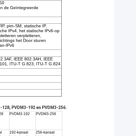
250
van de Geïntegreerde
P, pim-SM, statische IP,
he IPv4, het statische IPv6-op
letteren verpletteren,
chtings het Door:sturen
aan-IPv6
02.3AF, IEEE 802.3AH, IEEE
101, ITU-T G.823, ITU-T G.824
3-128, PVDM3-192 en PVDM3-256.
28
PVDM3-192
PVDM3-256
l
192-kanaal
256-kanaal