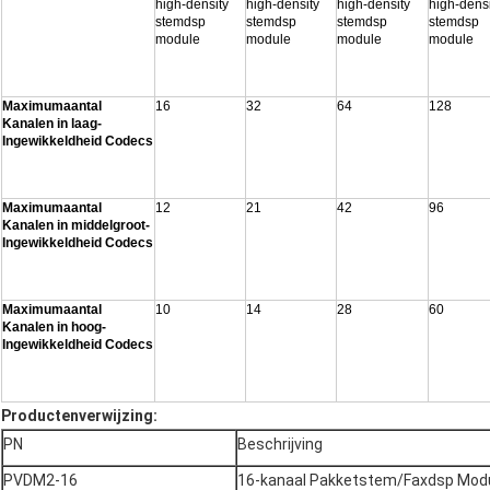
high-density
high-density
high-density
high-densi
stemdsp
stemdsp
stemdsp
stemdsp
module
module
module
module
Maximumaantal
16
32
64
128
Kanalen in laag-
Ingewikkeldheid Codecs
Maximumaantal
12
21
42
96
Kanalen in middelgroot-
Ingewikkeldheid Codecs
Maximumaantal
10
14
28
60
Kanalen in hoog-
Ingewikkeldheid Codecs
Productenverwijzing:
PN
Beschrijving
PVDM2-16
16-kanaal Pakketstem/Faxdsp Mod