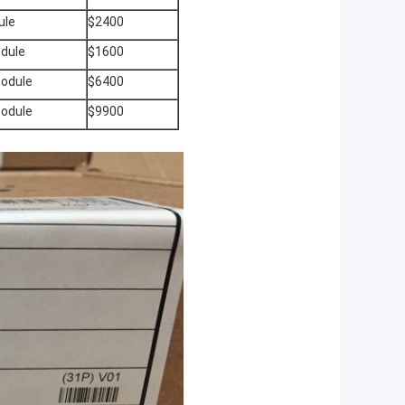
ule
$2400
dule
$1600
module
$6400
module
$9900