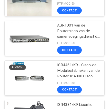
FTF MOQ:50
CONTACT
ASR1001 van de
Routercisco van de
samenvoegingsdienst de
Fabrieken van de
FTF MOQ:50
Routermodules
CONTACT
ISR4461/K9 - Cisco-de
Modulesfabrieken van de
Routerisr 4000 Cisco
Router
FTF MOQ:50
CONTACT
ISR4331/K9 Licentie