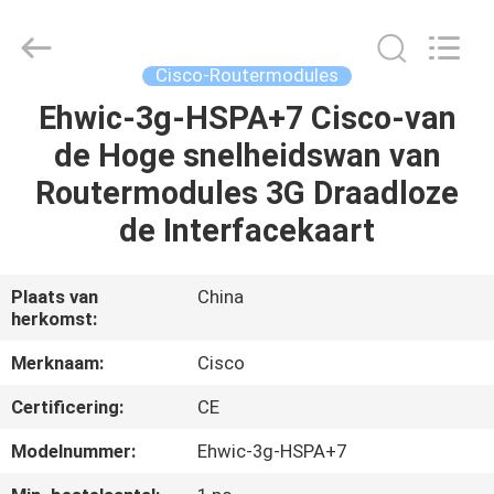
LonRise
Equipment
Co.
Ltd..
All
Cisco-Routermodules
Rights
Reserved.
Ehwic-3g-HSPA+7 Cisco-van
HUIS
de Hoge snelheidswan van
PRODUCTEN
Routermodules 3G Draadloze
de Interfacekaart
VIDEO'S
Plaats van
China
herkomst:
OVER
ONS
Merknaam:
Cisco
Certificering:
CE
FABRIEKSTOCHT
Modelnummer:
Ehwic-3g-HSPA+7