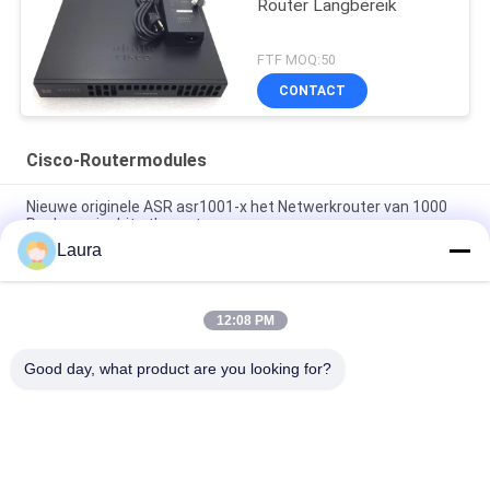
Router Langbereik
FTF MOQ:50
CONTACT
Cisco-Routermodules
Nieuwe originele ASR asr1001-x het Netwerkrouter van 1000
Reeksengigabit ethernet
Laura
C9300 - NM - 2Q = Katalysator 9300 2 Reserveonderdelen van
de het Netwerkmodule van X 40GE
12:08 PM
Van de Routermodules 2GE 4G van ISR 4221 Cisco van de
BORRELwifi de Waaiervergrotingen
Good day, what product are you looking for?
populaire categorieën
Alle
Optische 
Sfp Optische 