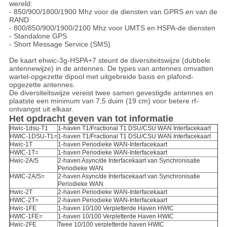
wereld:
- 850/900/1800/1900 Mhz voor de diensten van GPRS en van de
RAND
- 800/850/900/1900/2100 Mhz voor UMTS en HSPA-de diensten
- Standalone GPS
- Short Message Service (SMS)
De kaart ehwic-3g-HSPA+7 steunt de diversiteitswijze (dubbele
antennewijze) in de antennes. De types van antennes omvatten
wartel-opgezette dipool met uitgebreide basis en plafond-
opgezette antennes.
De diversiteitswijze vereist twee samen gevestigde antennes en
plaatste een minimum van 7,5 duim (19 cm) voor betere rf-
ontvangst uit elkaar.
Het opdracht geven van tot informatie
Hwic-1dsu-T1
1-haven T1/Fractional T1 DSU/CSU WAN Interfacekaart
HWIC-1DSU-T1=
1-haven T1/Fractional T1 DSU/CSU WAN Interfacekaart
Hwic-1T
1-haven Periodieke WAN-Interfacekaart
HWIC-1T=
1-haven Periodieke WAN-Interfacekaart
Hwic-2A/S
2-haven Async/de Interfacekaart van Synchronisatie
Periodieke WAN
HWIC-2A/S=
2-haven Async/de Interfacekaart van Synchronisatie
Periodieke WAN
Hwic-2T
2-haven Periodieke WAN-Interfacekaart
HWIC-2T=
2-haven Periodieke WAN-Interfacekaart
Hwic-1FE
1-haven 10/100 Verpletterde Haven HWIC
HWIC-1FE=
1-haven 10/100 Verpletterde Haven HWIC
Hwic-2FE
Twee 10/100 verpletterde haven HWIC