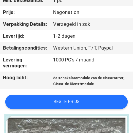
Min. bestelaantal:
1 pc
KWALITEITSCONTROLE
Prijs:
Negonation
NEEM
Verpakking Details:
Verzegeld in zak
CONTACT
Levertijd:
1-2 dagen
MET
Betalingscondities:
Western Union, T/T, Paypal
ONS
Levering
1000 PC's / maand
OP
vermogen:
Hoog licht:
,
de schakelaarmodule van de ciscorouter
NIEUWS
Cisco-de Dienstmodule
GEVALLEN
BESTE PRIJS
SITEMAP