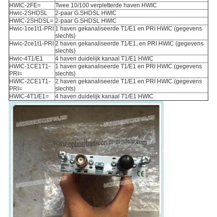
HWIC-2FE=
Twee 10/100 verpletterde haven HWIC
Hwic-2SHDSL
2-paar G.SHDSL HWIC
HWIC-2SHDSL=
2-paar G.SHDSL HWIC
Hwic-1ce1t1-PRI
1 haven gekanaliseerde T1/E1 en PRI HWIC (gegevens
slechts)
Hwic-2ce1t1-PRI
2 haven gekanaliseerde T1/E1, en PRI HWIC (gegevens
slechts)
Hwic-4T1/E1
4 haven duidelijk kanaal T1/E1 HWIC
HWIC-1CE1T1-
1 haven gekanaliseerde T1/E1 en PRI HWIC (gegevens
PRI=
slechts)
HWIC-2CE1T1-
2 haven gekanaliseerde T1/E1 en PRI HWIC (gegevens
PRI=
slechts)
HWIC-4T1/E1=
4 haven duidelijk kanaal T1/E1 HWIC