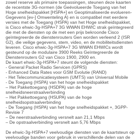
zowel reserve als primaire toepassingen, steunen deze kaarten
de recentste 3G-normen (de Geëvolueerde Toegang van het
Hoge snelheidspakket [HSPA+] en Geoptimaliseerde evolueren-
Gegevens [ev-] Omwenteling A) en is compatibel met eerdere
versies met de Toegang (HSPA) van het Hoge snelheidspakket,
is Cisco ehwic-3g-HSPA+7 3G WWAN EHWIC strak geïntegreerd
die met de diensten op de met een prijs bekroonde Cisco
geïntegreerde de dienstenrouters Gen worden verleend 2 (ISR
G2), die veilige gegevens, stem, video, en de mobiliteitsdiensten
leveren. Cisco ehwic-3g-HSPA+7 3G WWAN EHWICs wordt
gesteund op de modulaire 3900 Reeks Geïntegreerde de
Dienstenrouters G2 van Cisco 1900, 2900 en.
De kaart ehwic-3g-HSPA+7 steunt de volgende diensten:
- General Packet Radio Servicen (GPRS)
- Enhanced Data Rates voor GSM Evolutie (RAND)
- Het Telecommunicatiesysteem (UMTS) van Universal Mobile
- De Toegang (HSPA) van het hoge snelheidspakket
– Het Pakkettoegang (HSDPA) van de hoge
snelheidsneerstraalverbinding
– Het Pakkettoegang (HSUPA) van de hoge
snelheidsopstraalverbinding
- De Toegang (HSPA) van het hoge snelheidspakket +, 3GPP-
Revisie 7
– De neerstraalverbinding versnelt aan 21,1 Mbps
– De opstraalverbinding versnelt aan 5,76 Mbps
De ehwic-3g-HSPA+7 veelvoudige diensten van de kaartsteun op
veelvoudige banden voor gebruik in verschillende delen van de