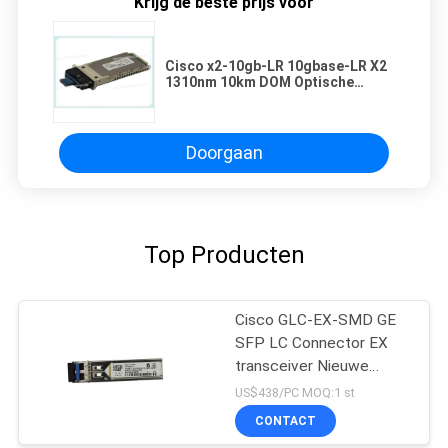
Krijg de beste prijs voor
Cisco x2-10gb-LR 10gbase-LR X2
1310nm 10km DOM Optische
Zendontvangermodule
Doorgaan
Top Producten
Cisco GLC-EX-SMD GE
SFP LC Connector EX
transceiver Nieuwe
Origineel
US$438/PC MOQ:1 st
CONTACT