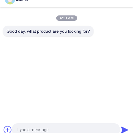
GLC-ZX-SM, Cisco GLC-ZX-SM SFP-module, 1550 nm/70
km/LC
4:13 AM
TS-QD-314H-40C/400G QSFP-DD ER4 Transceiver 1310nm
40km LC SMF DDM
Good day, what product are you looking for?
populaire categorieën
Alle
Optische 
Sfp Optische 
Zendontvangermodule
Zendontvanger
PLC Industriële 
Cisco SFP-Modules
Controle
De Module Van 
De Schakelaar Van 
Huaweisfp
Cisco Ethernet
De Schakelaars Van 
Videoconferentieeindpunt
Het Huaweinetwerk
Vraag een offerte aan