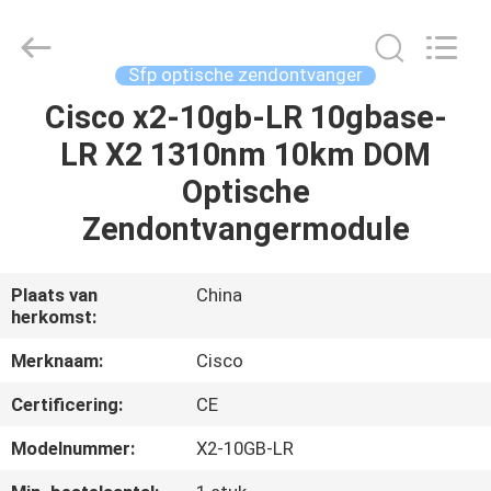
LonRise
Equipment
Co.
Ltd..
All
Sfp optische zendontvanger
Rights
Reserved.
Cisco x2-10gb-LR 10gbase-
HUIS
LR X2 1310nm 10km DOM
PRODUCTEN
Optische
Zendontvangermodule
VIDEO'S
Plaats van
China
herkomst:
OVER
ONS
Merknaam:
Cisco
Certificering:
CE
FABRIEKSTOCHT
Modelnummer:
X2-10GB-LR