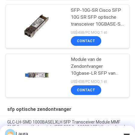
SFP-10G-SR Cisco SFP
10G SR SFP optische
transceiver 10GBASE-SR
SFP-module
US$438/PC MOQ:1 st
CONTACT
Module van de
Zendontvanger
10gbase-LR SFP van
SFP 10G LR SFP de
US$438/PC MOQ:1 st
Optische
CONTACT
sfp optische zendontvanger
GLC-LH-SMD 1000BASELXLH SFP Transceiver Module MMF
SMF Compatibel met de IEEE 802.3z 1000BASE LX-standaard
Laura