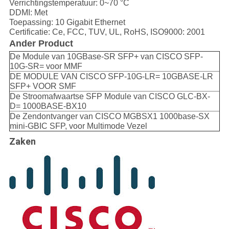
Verrichtingstemperatuur: 0~70 °C
DDMI: Met
Toepassing: 10 Gigabit Ethernet
Certificatie: Ce, FCC, TUV, UL, RoHS, ISO9000: 2001
Ander Product
De Module van 10GBase-SR SFP+ van CISCO SFP-
10G-SR= voor MMF
DE MODULE VAN CISCO SFP-10G-LR= 10GBASE-LR
SFP+ VOOR SMF
De Stroomafwaartse SFP Module van CISCO GLC-BX-
D= 1000BASE-BX10
De Zendontvanger van CISCO MGBSX1 1000base-SX
mini-GBIC SFP, voor Multimode Vezel
Zaken