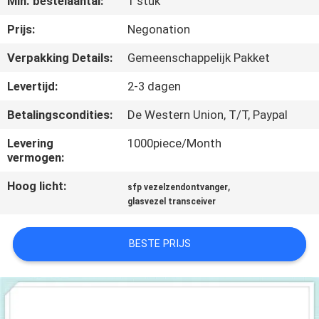
Min. bestelaantal:
1 stuk
KWALITEITSCONTROLE
Prijs:
Negonation
NEEM
Verpakking Details:
Gemeenschappelijk Pakket
CONTACT
Levertijd:
2-3 dagen
MET
Betalingscondities:
De Western Union, T/T, Paypal
ONS
Levering
1000piece/Month
OP
vermogen:
Hoog licht:
,
sfp vezelzendontvanger
NIEUWS
glasvezel transceiver
GEVALLEN
BESTE PRIJS
SITEMAP