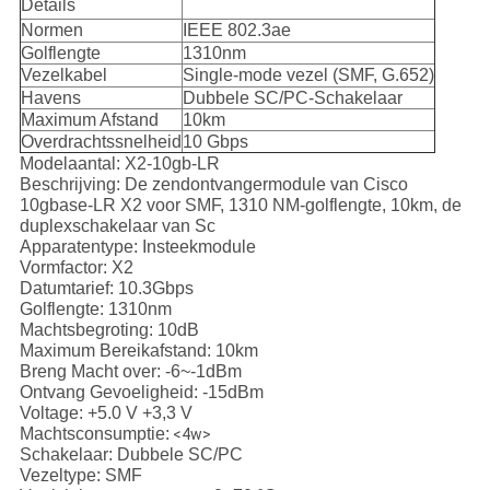
Details
Normen
IEEE 802.3ae
Golflengte
1310nm
Vezelkabel
Single-mode vezel (SMF, G.652)
Havens
Dubbele SC/PC-Schakelaar
Maximum Afstand
10km
Overdrachtssnelheid
10 Gbps
Modelaantal: X2-10gb-LR
Beschrijving: De zendontvangermodule van Cisco
10gbase-LR X2 voor SMF, 1310 NM-golflengte, 10km, de
duplexschakelaar van Sc
Apparatentype: Insteekmodule
Vormfactor: X2
Datumtarief: 10.3Gbps
Golflengte: 1310nm
Machtsbegroting: 10dB
Maximum Bereikafstand: 10km
Breng Macht over: -6~-1dBm
Ontvang Gevoeligheid: -15dBm
Voltage: +5.0 V +3,3 V
Machtsconsumptie:
<4w>
Schakelaar: Dubbele SC/PC
Vezeltype: SMF