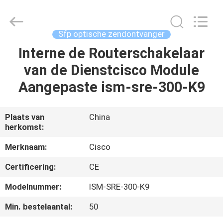
LonRise
Equipment
Co.
Ltd..
All
Sfp optische zendontvanger
Rights
Reserved.
Interne de Routerschakelaar
HUIS
van de Dienstcisco Module
PRODUCTEN
Aangepaste ism-sre-300-K9
VIDEO'S
Plaats van
China
herkomst:
OVER
Merknaam:
Cisco
ONS
Certificering:
CE
Modelnummer:
ISM-SRE-300-K9
FABRIEKSTOCHT
Min. bestelaantal:
50