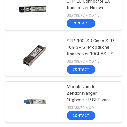
SFP LC Connector EX
transceiver Nieuwe
Origineel
US$438/PC MOQ:1 st
CONTACT
SFP-10G-SR Cisco SFP
10G SR SFP optische
transceiver 10GBASE-SR
SFP-module
US$438/PC MOQ:1 st
CONTACT
Module van de
Zendontvanger
10gbase-LR SFP van
SFP 10G LR SFP de
US$438/PC MOQ:1 st
Optische
CONTACT