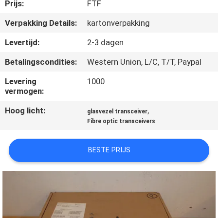
KWALITEITSCONTROLE
Prijs:
FTF
Verpakking Details:
kartonverpakking
NEEM
Levertijd:
2-3 dagen
CONTACT
Betalingscondities:
Western Union, L/C, T/T, Paypal
MET
Levering
1000
ONS
vermogen:
OP
Hoog licht:
,
glasvezel transceiver
Fibre optic transceivers
NIEUWS
BESTE PRIJS
GEVALLEN
SITEMAP