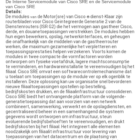
De Interne Servicemodule van Cisco SRE en de Servicemodule
van Cisco SRE
Details:
De modules
de Motor(sre) van Cisco
dienst-Klaar zijn
van
®
routerbladen voor Cisco Geïntegreerde Generatie 2 van de
Dienstenrouters (ISR G2) die het vermogen aan gastheer Cisco,
derde, en douanetoepassingen verstrekken. De modules hebben
hun eigen bewerkers, opslag, netwerkinterfaces, en geheugen
die onafhankelijk van de middelen van de gastheerrouter
werken, die maximum gezamenlijke het verpletteren en
toepassingsprestaties helpen verzekeren. Voorts komen de
modules in twee compacte die vormfactoren worden
ontworpen om fysieke voetafdruk, lagere machtsconsumptie
te verminderen, en hardwareinstallatie te vereenvoudigen bij het
filiaal. Cisco SRE omvat een softwarecontrolemechanisme dat
u toelaat om toepassingen op de module ver op elk ogenblik te
installeren. Deze oplossing kan uw organisatie snel bevorderen
nieuwe filiaaltoepassingen opstellen op bestelling,
bedrijfskosten drukken, en de filiaalinfrastructuur consolideren.
Cisco SRE biedt het ontvangende platform van de volgende-
generatietoepassing dat aan voorzien van een netwerk
combineert, samenwerking, verwerkt en de opslagdiensten, en
gecentraliseerd beheer in een samenhangend die systeem
gegevens wordt ontworpen om infrastructuur, steun
evoluerende bedrijfsbehoeften te vereenvoudigen, en drukt
bedrijfskosten bij het filiaal. Het integreert alle elementen
noodzakelijk om filiaalit infrastructuur voor levering van
toepassingen van het datacentrum en de plaatsing van