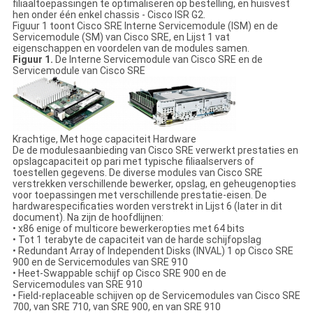
filiaaltoepassingen te optimaliseren op bestelling, en huisvest
hen onder één enkel chassis - Cisco ISR G2.
Figuur 1 toont Cisco SRE Interne Servicemodule (ISM) en de
Servicemodule (SM) van Cisco SRE, en Lijst 1 vat
eigenschappen en voordelen van de modules samen.
Figuur 1.
De Interne Servicemodule van Cisco SRE en de
Servicemodule van Cisco SRE
Krachtige, Met hoge capaciteit Hardware
De de modulesaanbieding van Cisco SRE verwerkt prestaties en
opslagcapaciteit op pari met typische filiaalservers of
toestellen gegevens. De diverse modules van Cisco SRE
verstrekken verschillende bewerker, opslag, en geheugenopties
voor toepassingen met verschillende prestatie-eisen. De
hardwarespecificaties worden verstrekt in Lijst 6 (later in dit
document). Na zijn de hoofdlijnen:
• x86 enige of multicore bewerkeropties met 64 bits
• Tot 1 terabyte de capaciteit van de harde schijfopslag
• Redundant Array of Independent Disks (INVAL) 1 op Cisco SRE
900 en de Servicemodules van SRE 910
• Heet-Swappable schijf op Cisco SRE 900 en de
Servicemodules van SRE 910
• Field-replaceable schijven op de Servicemodules van Cisco SRE
700, van SRE 710, van SRE 900, en van SRE 910