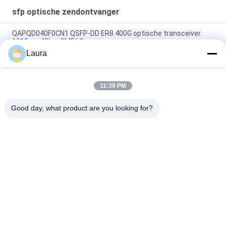
sfp optische zendontvanger
QAPQD040F0CN1 QSFP-DD ER8 400G optische transceiver.
1310nm 40km SMF LC.
Laura
GLC-LH-SMD 1000BASELXLH SFP Transceiver Module MMF
SMF Compatibel met de IEEE 802.3z 1000BASE LX-standaard
11:38 PM
GLC-ZX-SM, Cisco GLC-ZX-SM SFP-module, 1550 nm/70
km/LC
Good day, what product are you looking for?
populaire categorieën
Alle
Optische 
Sfp Optische 
Zendontvangermodule
Zendontvanger
PLC Industriële 
Cisco SFP-Modules
Controle
De Module Van 
De Schakelaar Van 