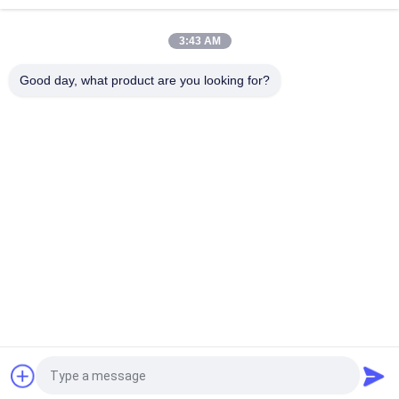
de het Netwerkmodule van X 40GE
3:43 AM
Van de Routermodules 2GE 4G van ISR 4221 Cisco van de
BORRELwifi de Waaiervergrotingen
Good day, what product are you looking for?
populaire categorieën
Alle
Optische 
Sfp Optische 
Zendontvangermodule
Zendontvanger
PLC Industriële 
Cisco SFP-Modules
Controle
De Module Van 
De Schakelaar Van 
Huaweisfp
Cisco Ethernet
De Schakelaars Van 
Videoconferentieeindpunt
Het Huaweinetwerk
Vraag een offerte aan