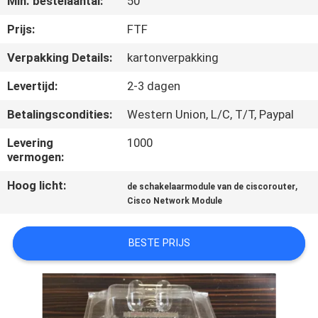
Min. bestelaantal:
50
KWALITEITSCONTROLE
Prijs:
FTF
NEEM
Verpakking Details:
kartonverpakking
CONTACT
Levertijd:
2-3 dagen
MET
Betalingscondities:
Western Union, L/C, T/T, Paypal
ONS
Levering
1000
OP
vermogen:
Hoog licht:
,
de schakelaarmodule van de ciscorouter
NIEUWS
Cisco Network Module
GEVALLEN
BESTE PRIJS
SITEMAP