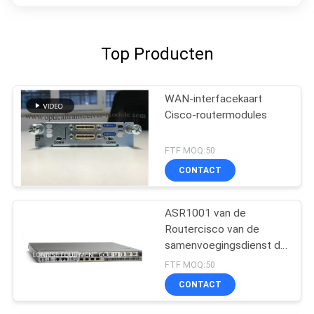
Top Producten
WAN-interfacekaart
Cisco-routermodules
FTF MOQ:50
CONTACT
ASR1001 van de
Routercisco van de
samenvoegingsdienst de
Fabrieken van de
FTF MOQ:50
Routermodules
CONTACT