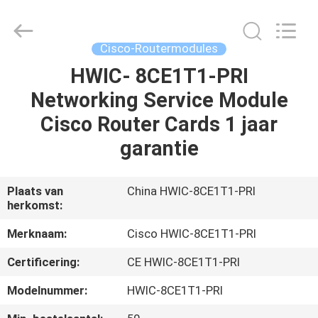
LonRise
Equipment
Co.
Ltd..
All
Cisco-Routermodules
Rights
Reserved.
HWIC- 8CE1T1-PRI
HUIS
Networking Service Module
PRODUCTEN
Cisco Router Cards 1 jaar
garantie
VIDEO'S
Plaats van
China HWIC-8CE1T1-PRI
herkomst:
OVER
ONS
Merknaam:
Cisco HWIC-8CE1T1-PRI
Certificering:
CE HWIC-8CE1T1-PRI
FABRIEKSTOCHT
Modelnummer:
HWIC-8CE1T1-PRI