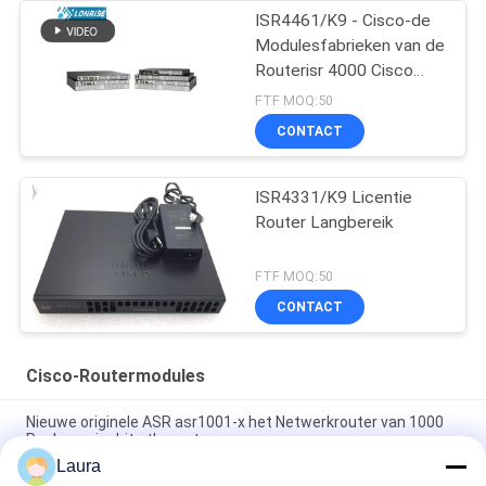
ISR4461/K9 - Cisco-de
Modulesfabrieken van de
Routerisr 4000 Cisco
Router
FTF MOQ:50
CONTACT
ISR4331/K9 Licentie
Router Langbereik
FTF MOQ:50
CONTACT
Cisco-Routermodules
Nieuwe originele ASR asr1001-x het Netwerkrouter van 1000
Reeksengigabit ethernet
Laura
C9300 - NM - 2Q = Katalysator 9300 2 Reserveonderdelen van