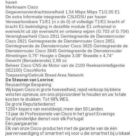
haven
Merknaam Cisco
Gegevensoverdrachtssnelheid 1,54 Mbps Mbps T1/2,05 E1
De extra Informatie integreerde CSU/DSU per haven
Verwaarloosbare T1/E1 (n x ds-0) of volledige T1/E1 bracht of
bracht E1-beëindiging in dezelfde module E1 unframed in
evenwicht uit zijn evenwicht en ontwierp wijzen (G.703 of G.704)
Verenigbaarheid Cisco 2811 Geïntegreerde de Dienstenrouter
Cisco 2821 Geïntegreerde de Dienstenrouter Cisco 2851
Geïntegreerde de Dienstenrouter Cisco 3825 Geïntegreerde de
Dienstenrouter Cisco 3845 Geïntegreerde de Dienstenrouter
Afmetingen 0,75“ Hoogte x Diepte 3,08“ Breedte x 4,74“
Gewicht (Benaderende) 2,88 oz
Beheer Cisco CNS de Motor van de 2100 Reeksenintelligentie
(IE2100) CiscoWorks
Toepassing/Gebruik Breed Area Network
De Steunen van Lonrise:
Reusachtige Besparing:
Wij kopen Cisco in grote hoeveelheid, repid verkoop bij kleine
winsten opnieuw, om ons prijsvoordeel te houden en uw totale
kosten te drukken. Tot 98% WEG.
De grote Reputatiedienst:
1250+ kopers van wereldwijd, meer dan 50 Landen.
13 jaar de Professionele van Cisco In het groot Ervarings
De afzonderlijke dienst voor elk Portugal
Één jaargarantie:
Elk van onze Cisco-producten met de garantie van de één
jaarvervaardiging of smartnet vrij voor u die smartnet bij u lokaal