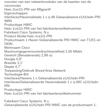
voorzien van een netwerkmodules van de kaarten van de
ciscorouter.
Hwic-2ce1t1-PRI van Mfgpart#
Eigenschappen
Interfaces/Havensdetails 1 x rj-48 Gekanaliseerd e1/t1/isdn-PRI
WAN
Producttype HWIC
Hwic-1ce1t1-PRI van het fabrikantenartikelnummer
Fabrikant Cisco Systems, N.v.
Product Model hwic-1ce1t1-PRI
Productnaam 1 Haven Gekanaliseerde PRI HWIC van T1/E1 en
ISDN-
Merknaam Cisco
Maximumgegevensoverdrachtssnelheid 2,05 Mbit/s
Gewicht (Benaderende) 2,88 oz
Hoogte 0,8“
Breedte 3,1“
Diepte 4,7“
Toepassing/Gebruik Breed Area Network
Technologie-Bril
Interfaces/Havens 1 x Gekanaliseerde e1/t1/isdn-PRI
Interfaces/Gekanaliseerde Havensdetails 1 x rj-48C e1/t1/isdn-
PRI
Producttype HWIC
Hwic-1ce1t1-PRI van het fabrikantenartikelnummer
Fabrikant Cisco Systems, N.v.
Gekanaliseerde e1/t1/isdn-PRI HWIC van de productnaam 1-