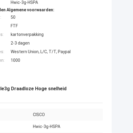
Hwic-3g-HSPA
den Algemene voorwaarden:
:
50
FTF
s:
kartonverpakking
2-3 dagen
es:
Western Union, L/C, T/T, Paypal
en:
1000
le3g Draadloze Hoge snelheid
CISCO
Hwic-3g-HSPA