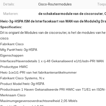
Details:
Cisco-Routermodules
Toepa
Markeren:
de schakelaarmodule van de ciscorouter
,
Hwic-3g-HSPA ISM de Interfacekaart van WAN van de Module3g Dr
Specificaties:
Dit is origianl de Modules van de ciscorouter, is het de modules van het
cisco.
Fabrikant Cisco
Mfg Part#
hwic-3g-HSPA
Eigenschappen
Interfaces/Havensdetails 1 x rj-48 Gekanaliseerd e1/t1/isdn-PRI WAN
Producttype HWIC
Hwic-1ce1t1-PRI van het fabrikantenartikelnummer
Fabrikant Cisco Systems, N.v.
Product Model
hwic-3g-HSPA
Productnaam 1 Haven Gekanaliseerde PRI HWIC van T1/E1 en ISDN-
Merknaam Cisco
Maximumgegevensoverdrachtssnelheid 2,05 Mbit/s