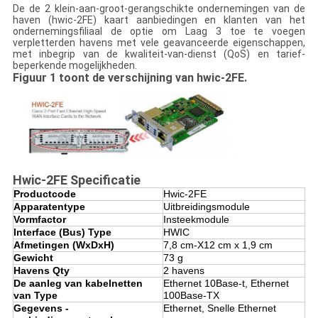
De de 2 klein-aan-groot-gerangschikte ondernemingen van de
haven (hwic-2FE) kaart aanbiedingen en klanten van het
ondernemingsfiliaal de optie om Laag 3 toe te voegen
verpletterden havens met vele geavanceerde eigenschappen,
met inbegrip van de kwaliteit-van-dienst (QoS) en tarief-
beperkende mogelijkheden.
Figuur 1 toont de verschijning van hwic-2FE.
Hwic-2FE Specificatie
Productcode
Hwic-2FE
Apparatentype
Uitbreidingsmodule
Vormfactor
Insteekmodule
Interface (Bus) Type
HWIC
Afmetingen (WxDxH)
7,8 cm-X12 cm x 1,9 cm
Gewicht
73 g
Havens Qty
2 havens
De aanleg van kabelnetten
Ethernet 10Base-t, Ethernet
van Type
100Base-TX
Gegevens -
Ethernet, Snelle Ethernet