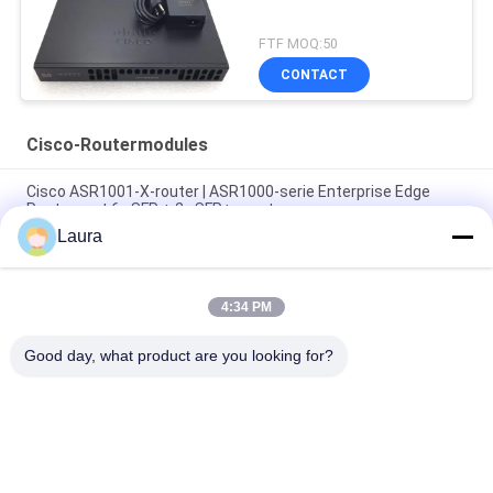
FTF MOQ:50
CONTACT
Cisco-Routermodules
Cisco ASR1001-X-router | ASR1000-serie Enterprise Edge
Router met 6x SFP + 2x SFP+ poorten
Laura
Cisco ASR1002-X Aggregation Services-router | 5 Gbps tot 36
Gbps schaalbare WAN-router voor ondernemingen
4:34 PM
Nieuwe originele ASR asr1001-x het Netwerkrouter van 1000
Reeksengigabit ethernet
Good day, what product are you looking for?
populaire categorieën
Alle
Optische 
Sfp Optische 
Zendontvangermodule
Zendontvanger