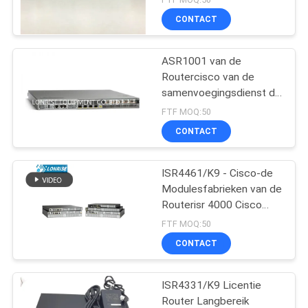
CONTACT
ASR1001 van de
Routercisco van de
samenvoegingsdienst de
Fabrieken van de
FTF MOQ:50
Routermodules
CONTACT
ISR4461/K9 - Cisco-de
Modulesfabrieken van de
Routerisr 4000 Cisco
Router
FTF MOQ:50
CONTACT
ISR4331/K9 Licentie
Router Langbereik