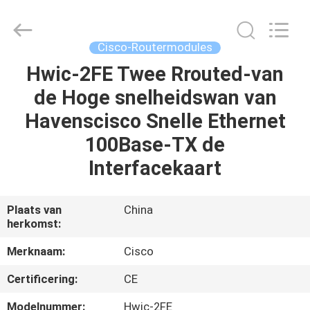
LonRise
Equipment
Co.
Ltd..
All
Cisco-Routermodules
Rights
Reserved.
Hwic-2FE Twee Rrouted-van
HUIS
de Hoge snelheidswan van
PRODUCTEN
Havenscisco Snelle Ethernet
100Base-TX de
VIDEO'S
Interfacekaart
OVER
Plaats van
China
herkomst:
ONS
Merknaam:
Cisco
FABRIEKSTOCHT
Certificering:
CE
Modelnummer:
Hwic-2FE