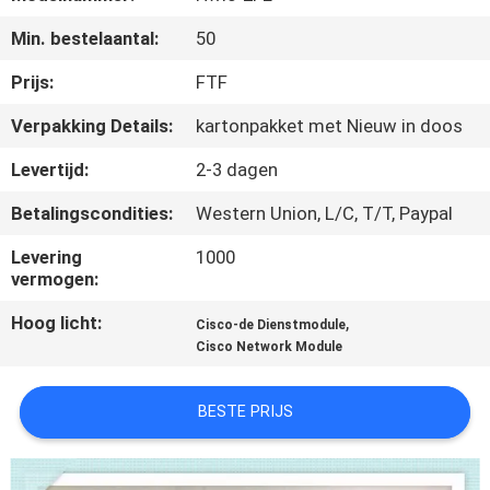
KWALITEITSCONTROLE
Min. bestelaantal:
50
NEEM
Prijs:
FTF
CONTACT
Verpakking Details:
kartonpakket met Nieuw in doos
MET
Levertijd:
2-3 dagen
ONS
Betalingscondities:
Western Union, L/C, T/T, Paypal
OP
Levering
1000
vermogen:
NIEUWS
Hoog licht:
,
Cisco-de Dienstmodule
Cisco Network Module
GEVALLEN
BESTE PRIJS
SITEMAP