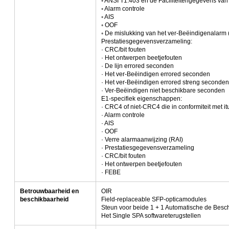
◦ ANSI T1.403 en de Faciliteitengegevens van
◦ Alarm controle
◦ AIS
◦ OOF
◦ De mislukking van het ver-Beëindigenalarm (
Prestatiesgegevensverzameling:
· CRC/bit fouten
· Het ontwerpen beetjefouten
· De lijn errored seconden
· Het ver-Beëindigen errored seconden
· Het ver-Beëindigen errored streng seconden
· Ver-Beëindigen niet beschikbare seconden
E1-specifiek eigenschappen:
· CRC4 of niet-CRC4 die in conformiteit met i
· Alarm controle
· AIS
· OOF
· Verre alarmaanwijzing (RAI)
· Prestatiesgegevensverzameling
· CRC/bit fouten
· Het ontwerpen beetjefouten
· FEBE
Betrouwbaarheid en
OIR
beschikbaarheid
Field-replaceable SFP-opticamodules
Steun voor beide 1 + 1 Automatische de Bes
Het Single SPA softwareterugstellen