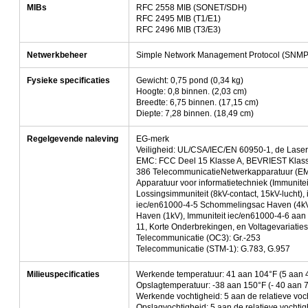
MIBs
RFC 2558 MIB (SONET/SDH)
RFC 2495 MIB (T1/E1)
RFC 2496 MIB (T3/E3)
Netwerkbeheer
Simple Network Management Protocol (SNMP
Fysieke specificaties
Gewicht: 0,75 pond (0,34 kg)
Hoogte: 0,8 binnen. (2,03 cm)
Breedte: 6,75 binnen. (17,15 cm)
Diepte: 7,28 binnen. (18,49 cm)
Regelgevende naleving
EG-merk
Veiligheid: UL/CSA/IEC/EN 60950-1, de Lase
EMC: FCC Deel 15 Klasse A, BEVRIEST Klasse
386 TelecommunicatieNetwerkapparatuur (EMC
Apparatuur voor informatietechniek (Immunite
Lossingsimmuniteit (8kV-contact, 15kV-lucht),
iec/en61000-4-5 Schommelingsac Haven (4kV 
Haven (1kV), Immuniteit iec/en61000-4-6 aan 
11, Korte Onderbrekingen, en Voltagevariat
Telecommunicatie (OC3): Gr.-253
Telecommunicatie (STM-1): G.783, G.957
Milieuspecificaties
Werkende temperatuur: 41 aan 104°F (5 aan 
Opslagtemperatuur: -38 aan 150°F (- 40 aan 
Werkende vochtigheid: 5 aan de relatieve vo
Opslagvochtigheid: 5 aan de relatieve vochti