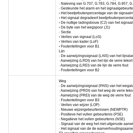
· Naleving van G.707, G.783, G.784, G.957, G.
· Gesteunde het alarm en het signaalgebeur
◦ Het beetjefoutenpercentage van de signaalm
◦ Het signaal degradeert beetjefoutenpercen
◦ De nuttige ladingsbouw (C2) van het signaal
◦ De byte van het wegspoor (J1)
· Sectie
◦ Verlies van signaal (LoS)
◦ Verlies van kader (LoF)
◦ Foutentellingen voor B1
Lijn
· De aanwijzingssignaal (LAIS) van het lijnal
· Aanwijzing (LRDI) van het lijn de verre tekort
· Aanwijzing (LREI) van de lijn de verre fout
· Foutentellingen voor B2
Weg
· De aanwijzingssignaal (PAIS) van het wega
· Aanwijzing (PRDI) van het weg de verre teko
· Aanwijzing (PREI) van de weg de verre fout
· Foutentellingen voor B3
· Verlies van wijzer (LOP)
· Nieuwe wijzergebeurtenissen (NEWPTR)
· Positieve het vullen gebeurtenis (PSE)
· Negatieve het vullen gebeurtenis (NSE)
· Signaal van de weg het niet uitgeruste aan
· Het signaal van de de wanverhoudingsaanwi