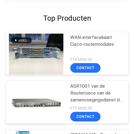
Top Producten
WAN-interfacekaart
Cisco-routermodules
FTF MOQ:50
CONTACT
ASR1001 van de
Routercisco van de
samenvoegingsdienst de
Fabrieken van de
FTF MOQ:50
Routermodules
CONTACT