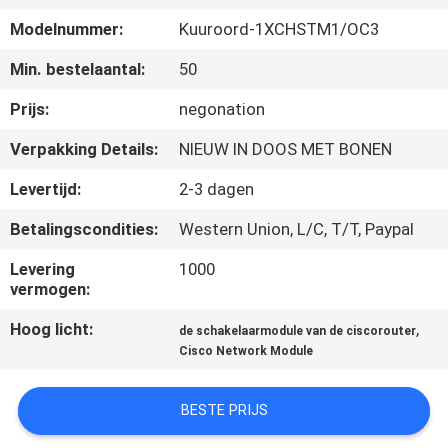
KWALITEITSCONTROLE
Modelnummer:
Kuuroord-1XCHSTM1/OC3
NEEM
Min. bestelaantal:
50
CONTACT
Prijs:
negonation
MET
Verpakking Details:
NIEUW IN DOOS MET BONEN
ONS
Levertijd:
2-3 dagen
OP
Betalingscondities:
Western Union, L/C, T/T, Paypal
NIEUWS
Levering
1000
vermogen:
Hoog licht:
,
GEVALLEN
de schakelaarmodule van de ciscorouter
Cisco Network Module
SITEMAP
BESTE PRIJS