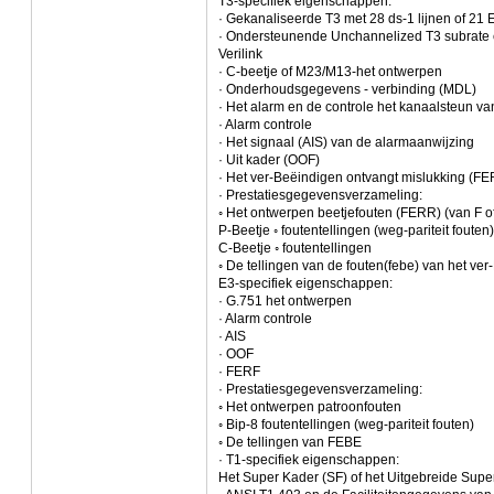
T3-specifiek eigenschappen:
· Gekanaliseerde T3 met 28 ds-1 lijnen of 21 E
· Ondersteunende Unchannelized T3 subrate e
Verilink
· C-beetje of M23/M13-het ontwerpen
· Onderhoudsgegevens - verbinding (MDL)
· Het alarm en de controle het kanaalsteun v
· Alarm controle
· Het signaal (AIS) van de alarmaanwijzing
· Uit kader (OOF)
· Het ver-Beëindigen ontvangt mislukking (FE
· Prestatiesgegevensverzameling:
◦ Het ontwerpen beetjefouten (FERR) (van F o
P-Beetje ◦ foutentellingen (weg-pariteit fouten)
C-Beetje ◦ foutentellingen
◦ De tellingen van de fouten(febe) van het ve
E3-specifiek eigenschappen:
· G.751 het ontwerpen
· Alarm controle
· AIS
· OOF
· FERF
· Prestatiesgegevensverzameling:
◦ Het ontwerpen patroonfouten
◦ Bip-8 foutentellingen (weg-pariteit fouten)
◦ De tellingen van FEBE
· T1-specifiek eigenschappen:
Het Super Kader (SF) of het Uitgebreide Supe