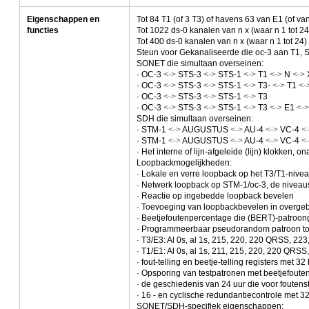
Eigenschappen en
Tot 84 T1 (of 3 T3) of havens 63 van E1 (of va
functies
Tot 1022 ds-0 kanalen van n x (waar n 1 tot 
Tot 400 ds-0 kanalen van n x (waar n 1 tot 2
Steun voor Gekanaliseerde die oc-3 aan T1, S
SONET die simultaan overseinen:
· OC-3
<->
STS-3
<->
STS-1
<->
T1
<->
N
<->
· OC-3
<->
STS-3
<->
STS-1
<->
T3-
<->
T1
<-
· OC-3
<->
STS-3
<->
STS-1
<->
T3
· OC-3
<->
STS-3
<->
STS-1
<->
T3
<->
E1
<-
SDH die simultaan overseinen:
· STM-1
<->
AUGUSTUS
<->
AU-4
<->
VC-4
<
· STM-1
<->
AUGUSTUS
<->
AU-4
<->
VC-4
<
· Het interne of lijn-afgeleide (lijn) klokken, 
Loopbackmogelijkheden:
· Lokale en verre loopback op het T3/T1-nive
· Netwerk loopback op STM-1/oc-3, de niveau
· Reactie op ingebedde loopback bevelen
· Toevoeging van loopbackbevelen in overgeb
· Beetjefoutenpercentage die (BERT)-patroong
· Programmeerbaar pseudorandom patroon tot 
· T3/E3: Al 0s, al 1s, 215, 220, 220 QRSS, 223,
· T1/E1: Al 0s, al 1s, 211, 215, 220, 220 QRSS,
· fout-telling en beetje-telling registers met 32 
· Opsporing van testpatronen met beetjefoute
· de geschiedenis van 24 uur die voor foutens
· 16 - en cyclische redundantiecontrole met 32
SONET/SDH-specifiek eigenschappen: