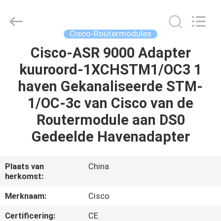
LonRise
Equipment
Co.
Ltd..
All
Cisco-Routermodules
Rights
Reserved.
Cisco-ASR 9000 Adapter
HUIS
kuuroord-1XCHSTM1/OC3 1
PRODUCTEN
haven Gekanaliseerde STM-
1/OC-3c van Cisco van de
VIDEO'S
Routermodule aan DS0
Gedeelde Havenadapter
OVER
ONS
Plaats van
China
herkomst:
FABRIEKSTOCHT
Merknaam:
Cisco
Certificering:
CE