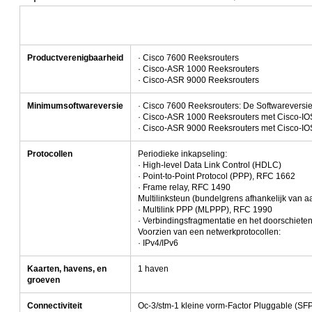
Productverenigbaarheid
· Cisco 7600 Reeksrouters
· Cisco-ASR 1000 Reeksrouters
· Cisco-ASR 9000 Reeksrouters
Minimumsoftwareversie
· Cisco 7600 Reeksrouters: De Softwareversie
· Cisco-ASR 1000 Reeksrouters met Cisco-IOS 
· Cisco-ASR 9000 Reeksrouters met Cisco-IOS
Protocollen
Periodieke inkapseling:
· High-level Data Link Control (HDLC)
· Point-to-Point Protocol (PPP), RFC 1662
· Frame relay, RFC 1490
Multilinksteun (bundelgrens afhankelijk van 
· Multilink PPP (MLPPP), RFC 1990
· Verbindingsfragmentatie en het doorschiete
Voorzien van een netwerkprotocollen:
· IPv4/IPv6
Kaarten, havens, en
1 haven
groeven
Connectiviteit
Oc-3/stm-1 kleine vorm-Factor Pluggable (SFP)