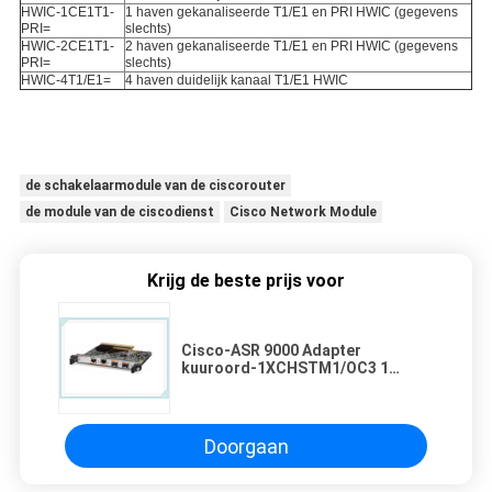
HWIC-1CE1T1-
1 haven gekanaliseerde T1/E1 en PRI HWIC (gegevens
PRI=
slechts)
HWIC-2CE1T1-
2 haven gekanaliseerde T1/E1 en PRI HWIC (gegevens
PRI=
slechts)
HWIC-4T1/E1=
4 haven duidelijk kanaal T1/E1 HWIC
de schakelaarmodule van de ciscorouter
de module van de ciscodienst
Cisco Network Module
Krijg de beste prijs voor
Cisco-ASR 9000 Adapter
kuuroord-1XCHSTM1/OC3 1
haven Gekanaliseerde STM-1/OC-
3c van Cisco van de Routermodule
aan DS0 Gedeelde Havenadapter
Doorgaan