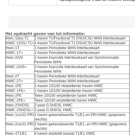
Het opdracht geven van tot informatie:
Hwic-1dsu-T1
1-haven T1/Fractional T1 DSU/CSU WAN Interfacekaart
HWIC-1DSU-T1=
1-haven T1/Fractional T1 DSU/CSU WAN Interfacekaart
Hwic-1T
1-haven Periodieke WAN-Interfacekaart
HWIC-1T=
1-haven Periodieke WAN-Interfacekaart
Hwic-2A/S
2-haven Async/de Interfacekaart van Synchronisatie
Periodieke WAN
HWIC-2A/S=
2-haven Async/de Interfacekaart van Synchronisatie
Periodieke WAN
Hwic-2T
2-haven Periodieke WAN-Interfacekaart
HWIC-2T=
2-haven Periodieke WAN-Interfacekaart
Hwic-1FE
1-haven 10/100 Verpletterde Haven HWIC
HWIC-1FE=
1-haven 10/100 Verpletterde Haven HWIC
Hwic-2FE
Twee 10/100 verpletterde haven HWIC
HWIC-2FE=
Twee 10/100 verpletterde haven HWIC
Hwic-2SHDSL
2-paar G.SHDSL HWIC
HWIC-2SHDSL=
2-paar G.SHDSL HWIC
Hwic-1ce1t1-PRI
1 haven gekanaliseerde T1/E1 en PRI HWIC (gegevens
slechts)
Hwic-2ce1t1-PRI
2 haven gekanaliseerde T1/E1, en PRI HWIC (gegevens
slechts)
Hwic-4T1/E1
4 haven duidelijk kanaal T1/E1 HWIC