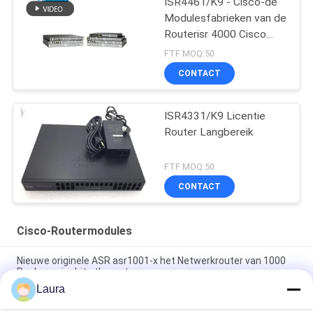
ISR4461/K9 - Cisco-de
Modulesfabrieken van de
Routerisr 4000 Cisco
Router
FTF MOQ:50
CONTACT
ISR4331/K9 Licentie
Router Langbereik
FTF MOQ:50
CONTACT
Cisco-Routermodules
Nieuwe originele ASR asr1001-x het Netwerkrouter van 1000
Reeksengigabit ethernet
Laura
C9300 - NM - 2Q = Katalysator 9300 2 Reserveonderdelen van
de het Netwerkmodule van X 40GE