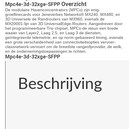
Overzicht
Mpc4e-3d-32xge-SFPP
De modulaire Havenconcentrators (MPCs) zijn enig-
groeflinecards voor Jeneverbes Networks® MX240, MX480, en
3D Universele de Randrouters van MX960, evenals de
MX20001-lijn van 3D UniversalEdge-Routers. Aangedreven door
het programmeerbare Trio chipset, MPCs-de steun een brede
waaier van Layer2, Laag 2,5, en Laag 3 de diensten,
geïntegreerde telemetrie, en op norm-gebaseerd timing, evenals
een grote verscheidenheid van connectiviteitsopties vervoer-
classnetwork-vervoert om de breedste rangeofprovider, de wolk,
en de ondernemingstoepassingen te richten.
Mpc4e-3d-32xge-SFPP
Beschrijving