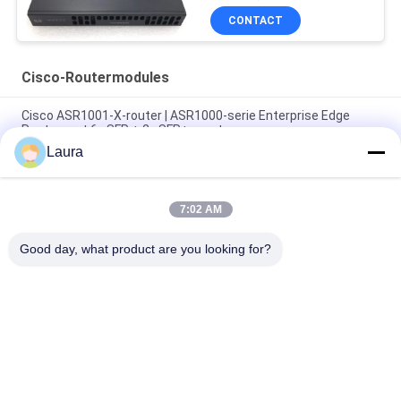
CONTACT
Cisco-Routermodules
Cisco ASR1001-X-router | ASR1000-serie Enterprise Edge
Router met 6x SFP + 2x SFP+ poorten
Laura
Cisco ASR1002-X Aggregation Services-router | 5 Gbps tot 36
Gbps schaalbare WAN-router voor ondernemingen
7:02 AM
Nieuwe originele ASR asr1001-x het Netwerkrouter van 1000
Reeksengigabit ethernet
Good day, what product are you looking for?
populaire categorieën
Alle
Optische 
Sfp Optische 
Zendontvangermodule
Zendontvanger
PLC Industriële 
Cisco SFP-Modules