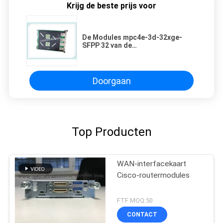
Krijg de beste prijs voor
De Modules mpc4e-3d-32xge-
SFPP 32 van de
jeneverbessenrouter
Concentrator van de haven10gbe
SFP de Modulaire Haven
Doorgaan
Top Producten
WAN-interfacekaart
Cisco-routermodules
FTF MOQ:50
CONTACT