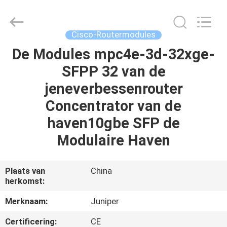
LonRise
Equipment
Co.
Ltd..
All
Cisco-Routermodules
Rights
Reserved.
De Modules mpc4e-3d-32xge-
HUIS
SFPP 32 van de
PRODUCTEN
jeneverbessenrouter
Concentrator van de
VIDEO'S
haven10gbe SFP de
Modulaire Haven
OVER
ONS
Plaats van
China
herkomst:
FABRIEKSTOCHT
Merknaam:
Juniper
Certificering:
CE