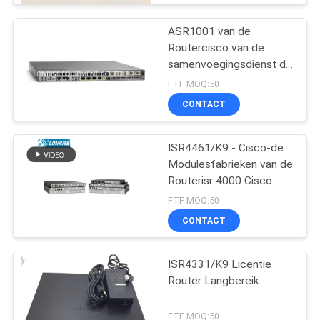
ASR1001 van de
Routercisco van de
samenvoegingsdienst de
Fabrieken van de
FTF MOQ:50
Routermodules
CONTACT
ISR4461/K9 - Cisco-de
Modulesfabrieken van de
Routerisr 4000 Cisco
Router
FTF MOQ:50
CONTACT
ISR4331/K9 Licentie
Router Langbereik
FTF MOQ:50