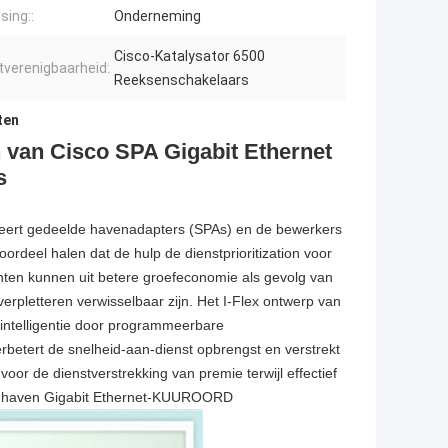
ing::
Onderneming
Cisco-Katalysator 6500
tverenigbaarheid:
Reeksenschakelaars
ten
 van Cisco SPA Gigabit Ethernet
s
bineert gedeelde havenadapters (SPAs) en de bewerkers
rdeel halen dat de hulp de dienstprioritization voor
nten kunnen uit betere groefeconomie als gevolg van
erpletteren verwisselbaar zijn. Het I-Flex ontwerp van
stintelligentie door programmeerbare
verbetert de snelheid-aan-dienst opbrengst en verstrekt
oor de dienstverstrekking van premie terwijl effectief
-haven Gigabit Ethernet-KUUROORD