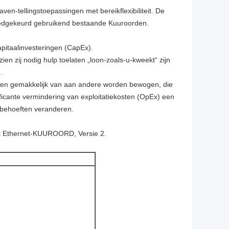
n-tellingstoepassingen met bereikflexibiliteit. De
oedgekeurd gebruikend bestaande Kuuroorden.
pitaalinvesteringen (CapEx).
en zij nodig hulp toelaten „loon-zoals-u-kweekt“ zijn
.
nen gemakkelijk van aan andere worden bewogen, die
ficante vermindering van exploitatiekosten (OpEx) een
tbehoeften veranderen.
bit Ethernet-KUUROORD, Versie 2.