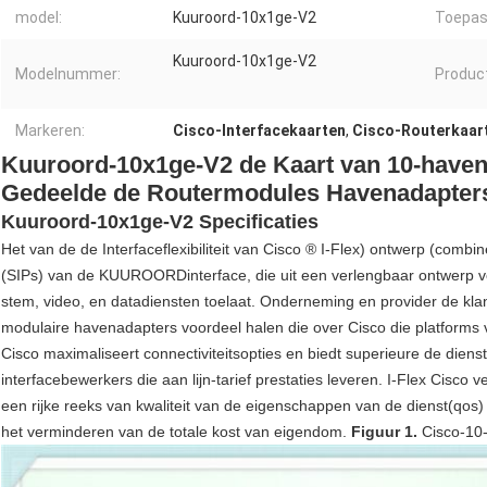
model:
Kuuroord-10x1ge-V2
Toepass
Kuuroord-10x1ge-V2
Modelnummer:
Produc
Markeren:
Cisco-Interfacekaarten
,
Cisco-Routerkaar
Kuuroord-10x1ge-V2 de Kaart van 10-haven
Gedeelde de Routermodules Havenadapter
Kuuroord-10x1ge-V2 Specificaties
Het van de de Interfaceflexibiliteit van Cisco ® I-Flex) ontwerp (com
(SIPs) van de KUUROORDinterface, die uit een verlengbaar ontwerp voo
stem, video, en datadiensten toelaat. Onderneming en provider de kla
modulaire havenadapters voordeel halen die over Cisco die platforms v
Cisco maximaliseert connectiviteitsopties en biedt superieure de dien
interfacebewerkers die aan lijn-tarief prestaties leveren. I-Flex Cisco 
een rijke reeks van kwaliteit van de eigenschappen van de dienst(qos) v
het verminderen van de totale kost van eigendom.
Figuur 1.
Cisco-10