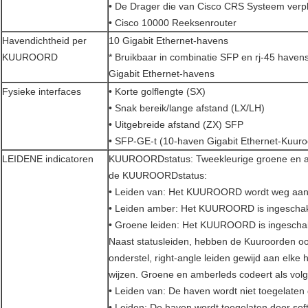
• De Drager die van Cisco CRS Systeem verpl
• Cisco 10000 Reeksenrouter
Havendichtheid per
10 Gigabit Ethernet-havens
KUUROORD
* Bruikbaar in combinatie SFP en rj-45 havens
Gigabit Ethernet-havens
Fysieke interfaces
• Korte golflengte (SX)
• Snak bereik/lange afstand (LX/LH)
• Uitgebreide afstand (ZX) SFP
• SFP-GE-t (10-haven Gigabit Ethernet-Kuur
LEIDENE indicatoren
KUUROORDstatus: Tweekleurige groene en am
de KUUROORDstatus:
• Leiden van: Het KUUROORD wordt weg aa
• Leiden amber: Het KUUROORD is ingeschakel
• Groene leiden: Het KUUROORD is ingeschak
Naast statusleiden, hebben de Kuuroorden oo
onderstel, right-angle leiden gewijd aan elke
wijzen. Groene en amberleds codeert als volg
• Leiden van: De haven wordt niet toegelaten
• Leiden: De haven wordt toegelaten door sof