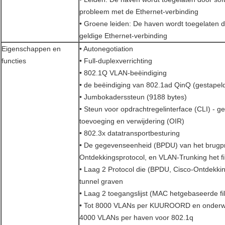
probleem met de Ethernet-verbinding
• Groene leiden: De haven wordt toegelaten d
geldige Ethernet-verbinding
Eigenschappen en
• Autonegotiation
functies
• Full-duplexverrichting
• 802.1Q VLAN-beëindiging
• de beëindiging van 802.1ad QinQ (gestapel
• Jumbokaderssteun (9188 bytes)
• Steun voor opdrachtregelinterface (CLI) - g
toevoeging en verwijdering (OIR)
• 802.3x datatransportbesturing
• De gegevenseenheid (BPDU) van het brugpr
Ontdekkingsprotocol, en VLAN-Trunking het fil
• Laag 2 Protocol die (BPDU, Cisco-Ontdekki
tunnel graven
• Laag 2 toegangslijst (MAC hetgebaseerde fil
• Tot 8000 VLANs per KUUROORD en onderw
4000 VLANs per haven voor 802.1q