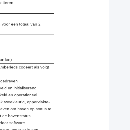
etteren
 voor een totaal van 2
oorden)
berleds codeert als volgt
ngedreven
d en initialiserend
eld en operationeel
k tweekleurig, oppervlakte-
 haven om haven op status te
t de havenstatus:
 door software
tware, maar er is een