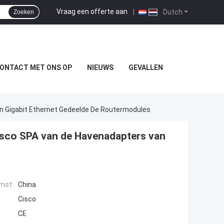
Vraag een offerte aan
|
Dutch
Zoeken
ONTACT MET ONS OP
NIEUWS
GEVALLEN
n Gigabit Ethernet Gedeelde De Routermodules
sco SPA van de Havenadapters van
mst:
China
Cisco
CE