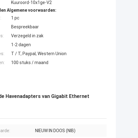
Kuuroord-10x1ge-V2
den Algemene voorwaarden:
:
1 pc
Bespreekbaar
s:
Verzegeld in zak
1-2 dagen
es:
T / T, Paypal, Western Union
en:
100 stuks / maand
de Havenadapters van Gigabit Ethernet
arde:
NIEUW IN DOOS (NIB)