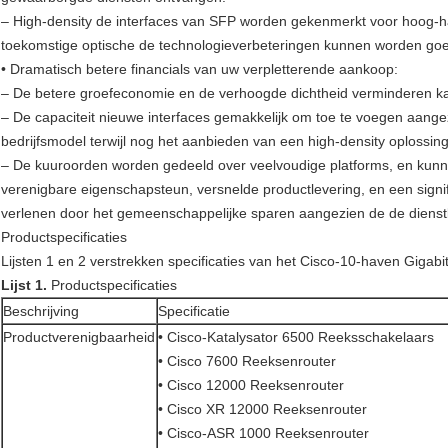
– High-density de interfaces van SFP worden gekenmerkt voor hoog-have
toekomstige optische de technologieverbeteringen kunnen worden g
• Dramatisch betere financials van uw verpletterende aankoop:
– De betere groefeconomie en de verhoogde dichtheid verminderen ka
– De capaciteit nieuwe interfaces gemakkelijk om toe te voegen aangezi
bedrijfsmodel terwijl nog het aanbieden van een high-density oplossing
– De kuuroorden worden gedeeld over veelvoudige platforms, en kun
verenigbare eigenschapsteun, versnelde productlevering, en een signi
verlenen door het gemeenschappelijke sparen aangezien de de diens
Productspecificaties
Lijsten 1 en 2 verstrekken specificaties van het Cisco-10-haven Giga
Lijst 1.
Productspecificaties
Beschrijving
Specificatie
Productverenigbaarheid
• Cisco-Katalysator 6500 Reeksschakelaars
• Cisco 7600 Reeksenrouter
• Cisco 12000 Reeksenrouter
• Cisco XR 12000 Reeksenrouter
• Cisco-ASR 1000 Reeksenrouter