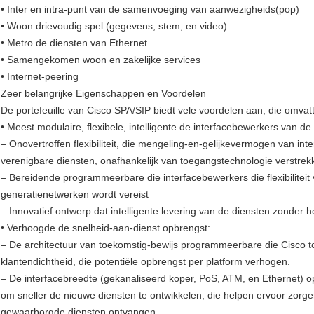
• Inter en intra-punt van de samenvoeging van aanwezigheids(pop)
• Woon drievoudig spel (gegevens, stem, en video)
• Metro de diensten van Ethernet
• Samengekomen woon en zakelijke services
• Internet-peering
Zeer belangrijke Eigenschappen en Voordelen
De portefeuille van Cisco SPA/SIP biedt vele voordelen aan, die omvat
• Meest modulaire, flexibele, intelligente de interfacebewerkers van de 
– Onovertroffen flexibiliteit, die mengeling-en-gelijkevermogen van in
verenigbare diensten, onafhankelijk van toegangstechnologie verstrek
– Bereidende programmeerbare die interfacebewerkers die flexibiliteit 
generatienetwerken wordt vereist
– Innovatief ontwerp dat intelligente levering van de diensten zonder h
• Verhoogde de snelheid-aan-dienst opbrengst:
– De architectuur van toekomstig-bewijs programmeerbare die Cisco to
klantendichtheid, die potentiële opbrengst per platform verhogen.
– De interfacebreedte (gekanaliseerd koper, PoS, ATM, en Ethernet) o
om sneller de nieuwe diensten te ontwikkelen, die helpen ervoor zorgen
gewaarborgde diensten ontvangen.