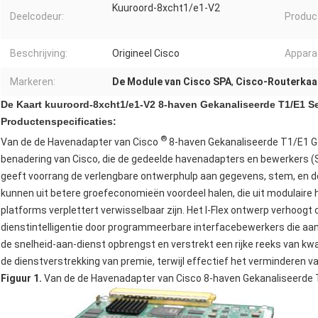
Kuuroord-8xcht1/e1-V2
Deelcodeur:
Produc
Beschrijving:
Origineel Cisco
Appara
Markeren:
De Module van Cisco SPA
,
Cisco-Routerkaa
De Kaart kuuroord-8xcht1/e1-V2 8-haven Gekanaliseerde T1/E1 Se
Productenspecificaties:
®
Van de de Havenadapter van Cisco
8-haven Gekanaliseerde T1/E1 Ged
benadering van Cisco, die de gedeelde havenadapters en bewerkers 
geeft voorrang de verlengbare ontwerphulp aan gegevens, stem, en d
kunnen uit betere groefeconomieën voordeel halen, die uit modulaire 
platforms verplettert verwisselbaar zijn. Het I-Flex ontwerp verhoogt 
dienstintelligentie door programmeerbare interfacebewerkers die aan li
de snelheid-aan-dienst opbrengst en verstrekt een rijke reeks van kw
de dienstverstrekking van premie, terwijl effectief het verminderen v
Figuur 1.
Van de de Havenadapter van Cisco 8-haven Gekanaliseerde 