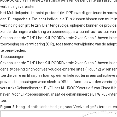
KUUROORDt1/e1 Versie 2 van Cisco 8-haven de behoefte aan afzonderl
verbindingsvereisten.
Het Multilinkpoint-to-point protocol (MLPPP) wordt gesteund in har
dan T1 capaciteit. Tot acht individuele T1s kunnen binnen een multil
verbinding schijnt te zijn. Dientengevolge, oplopend kunnen de provi
zonder de migrerende kring en abonneeapparatuurinfrastructuur van (
Gekanaliseerde T1/E1 het KUUROORDversie 2 van Cisco 8-haven is he
toevoeging en verwijdering (OIR), toestaand verwijdering van de ada
te beïnvloeden.
Toepassingen
Gekanaliseerde T1/E1 het KUUROORDversie 2 van Cisco 8-haven is idea
density beëindiging voor veelvoudige externe sites (Figuur 2) willen
toe die verre en filiaalplaatsen op één enkele router in een collecti
providertoepassingen waar slechts DSU de functies worden vereist (bi
verstrekt Gekanaliseerde T1/E1 het KUUROORDversie 2 van Cisco 8-h
haven. Voor E1-toepassingen, staat de gekanaliseerde E1/G.703-interf
toe.
Figuur 2.
Hoog - dichtheidsbeëindiging voor Veelvoudige Externe sites