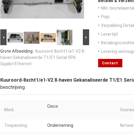
Betalen & Verzen
Min. bestelaantal
Prijs:
Verpakking Detail
Levertijd:
Betalingsconditi
Grote Afbeelding :
Kuuroord-8xcht1/e1-V2 8-
Levering vermog
haven Gekanaliseerde T1/E1 Serial SPA
Contact
Gigabit Ethernet
Kuuroord-8xcht1/e1-V2 8-haven Gekanaliseerde T1/E1 Seria
beschrijving
Cisco
Merk:
Voorwa
Toepassing::
Onderneming
Netwer