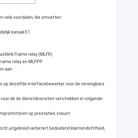
 vele voordelen, die omvatten:
delijk kanaal E1
ultilink Frame relay (MLFR)
 Frame relay en MLPPP
en aan:
pes op dezelfde interfacebewerker voor de verenigbare
voor de de dienstdiversiteit verstrekken in volgende-
compromitteren op prestaties steunt
rdt uitgebreid verbetert beduidend klantendichtheid,