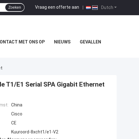
Vraag een offerte aan
|
Dutch
Zoeken
ONTACT MET ONS OP
NIEUWS
GEVALLEN
et
 T1/E1 Serial SPA Gigabit Ethernet
mst:
China
Cisco
CE
Kuuroord-8xcht1/e1-V2