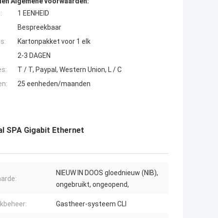
den Algemene voorwaarden:
:
1 EENHEID
Bespreekbaar
s:
Kartonpakket voor 1 elk
2-3 DAGEN
es:
T / T, Paypal, Western Union, L / C
en:
25 eenheden/maanden
l SPA Gigabit Ethernet
NIEUW IN DOOS gloednieuw (NIB),
arde:
ongebruikt, ongeopend,
kbeheer:
Gastheer-systeem CLI