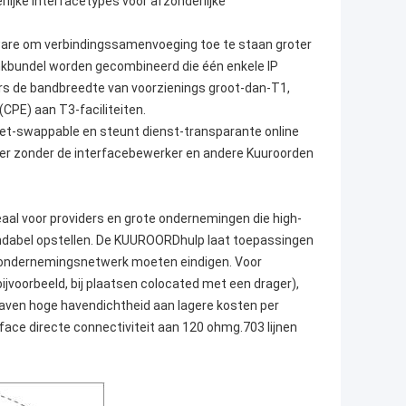
ijke interfacetypes voor afzonderlijke
dware om verbindingssamenvoeging toe te staan groter
inkbundel worden gecombineerd die één enkele IP
ders de bandbreedte van voorzienings groot-dan-T1,
CPE) aan T3-faciliteiten.
et-swappable en steunt dienst-transparante online
pter zonder de interfacebewerker en andere Kuuroorden
al voor providers en grote ondernemingen die high-
 rendabel opstellen. De KUUROORDhulp laat toepassingen
eve ondernemingsnetwerk moeten eindigen. Voor
jvoorbeeld, bij plaatsen colocated met een drager),
aven hoge havendichtheid aan lagere kosten per
ace directe connectiviteit aan 120 ohmg.703 lijnen