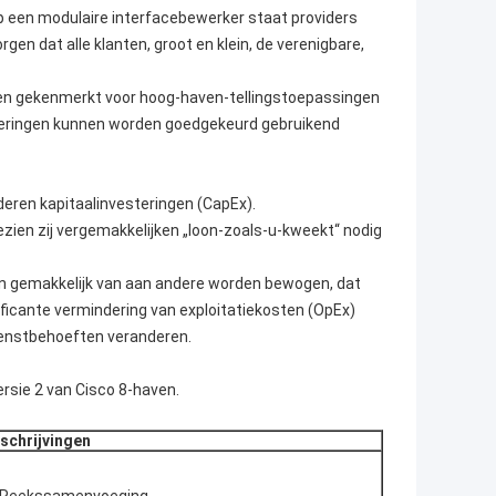
op een modulaire interfacebewerker staat providers
gen dat alle klanten, groot en klein, de verenigbare,
rden gekenmerkt voor hoog-haven-tellingstoepassingen
beteringen kunnen worden goedgekeurd gebruikend
eren kapitaalinvesteringen (CapEx).
zien zij vergemakkelijken „loon-zoals-u-kweekt“ nodig
en gemakkelijk van aan andere worden bewogen, dat
ficante vermindering van exploitatiekosten (OpEx)
ienstbehoeften veranderen.
rsie 2 van Cisco 8-haven.
schrijvingen
e Reekssamenvoeging