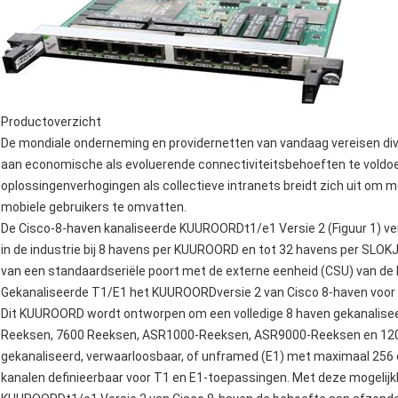
Productoverzicht
De mondiale onderneming en providernetten van vandaag vereisen di
aan economische als evoluerende connectiviteitsbehoeften te voldoen
oplossingenverhogingen als collectieve intranets breidt zich uit om 
mobiele gebruikers te omvatten.
De Cisco-8-haven kanaliseerde KUUROORDt1/e1 Versie 2 (Figuur 1) ver
in de industrie bij 8 havens per KUUROORD en tot 32 havens per SLOKJ
van een standaardseriële poort met de externe eenheid (CSU) van de 
Gekanaliseerde T1/E1 het KUUROORDversie 2 van Cisco 8-haven voor 
Dit KUUROORD wordt ontworpen om een volledige 8 haven gekanalisee
Reeksen, 7600 Reeksen, ASR1000-Reeksen, ASR9000-Reeksen en 120
gekanaliseerd, verwaarloosbaar, of unframed (E1) met maximaal 256 on
kanalen definieerbaar voor T1 en E1-toepassingen. Met deze mogelijk