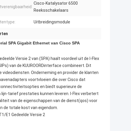
Cisco-Katalysator 6500
tverenigbaarheid:
Reeksschakelaars
tentype:
Uitbreidingsmodule
rten
rial SPA Gigabit Ethernet van Cisco SPA
eelde Versie 2 van (SPA) haalt voordeel uit de I-Flex
(SIPs) van de KUUROORDinterface combineert. Dit
e videodiensten. Onderneming en provider de klanten
havenadapters voortvloeien die over Cisco dat
connectiviteitsopties en biedt superieure de
jn-tarief prestaties kunnen leveren. I-Flex verbetert
aliteit van de eigenschappen van de dienst(qos) voor
an de totale kost van eigendom.
T1/E1 Gedeelde Versie 2