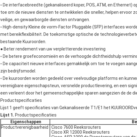
◦ De interfacebreedte (gekanaliseerd koper, POS, ATM, en Ethernet) 
toe om de nieuwe diensten te ontwikkelen die sneller, helpen ervoor zor
veilige, en gewaarborgde diensten ontvangen.
◦ High-density Kleine de vorm-Factor Pluggable (SFP) interfaces wo
met bereikflexibiliteit. De toekomstige optische de technologiever
bestaande Kuuroorden.
● Beter rendement van uw verpletterende investering
◦ De betere groefeconomieën en de verhoogde dichtheidshulp vermind
◦ De capaciteit nieuwe interfaces gemakkelijk om toe te voegen aange
zijn bedrijfsmodel.
◦ De kuuroorden worden gedeeld over veelvoudige platforms en kunn
verenigbare eigenschapsteun, versnelde productlevering, en een signi
een verleent door het gemeenschappelijke sparen aangezien de de d
Productspecificaties
Lijst 1 geeft specificaties van Gekanaliseerde T1/E1 het KUUROORDve
Lijst 1.
Productspecificaties
Eigenschappen
Be
Productverenigbaarheid
Cisco 7600 Reeksrouters
Cisco XR 12000 Reeksrouters
Cisco-ASR 1000 de Dienstenrouters van d