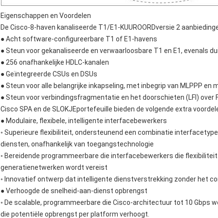
Eigenschappen en Voordelen
De Cisco-8-haven kanaliseerde T1/E1-KUUROORDversie 2 aanbiedingen
● Acht software-configureerbare T1 of E1-havens
● Steun voor gekanaliseerde en verwaarloosbare T1 en E1, evenals dui
● 256 onafhankelijke HDLC-kanalen
● Geïntegreerde CSUs en DSUs
● Steun voor alle belangrijke inkapseling, met inbegrip van MLPPP en m
● Steun voor verbindingsfragmentatie en het doorschieten (LFI) over
Cisco SPA en de SLOKJEportefeuille bieden de volgende extra voordel
● Modulaire, flexibele, intelligente interfacebewerkers
◦ Superieure flexibiliteit, ondersteunend een combinatie interfacety
diensten, onafhankelijk van toegangstechnologie
◦ Bereidende programmeerbare die interfacebewerkers die flexibiliteit 
generatienetwerken wordt vereist
◦ Innovatief ontwerp dat intelligente dienstverstrekking zonder het 
● Verhoogde de snelheid-aan-dienst opbrengst
◦ De scalable, programmeerbare die Cisco-architectuur tot 10 Gbps wo
die potentiële opbrengst per platform verhoogt.