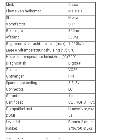
Merk
Cisco
Plaats van herkomst
Maleisië
Staat
Nieuw
Vormfactor
SFP
Golflengte:
850nm
Afstand
550M
Gegevensoverdrachtsnelheid (max)
1.25Gb/s
Lage eindtemperatuur behuizing (°C)
0°C
Hoge eindtemperatuur behuizing (°C)
70°C
Diagnostiek
Digitaal
Zender
VCSEL
Ontvanger
PIN
Spanningsvoeding
3.3--5v
Connector
LC
Garantie
1 jaar
Certificaat
CE , ROHS , FCC
Compatibel met
Huawei,zte,enz.
DDMI
Ja
Levertijd
Binnen 2 dagen
Pakket
8/36/50 stuks