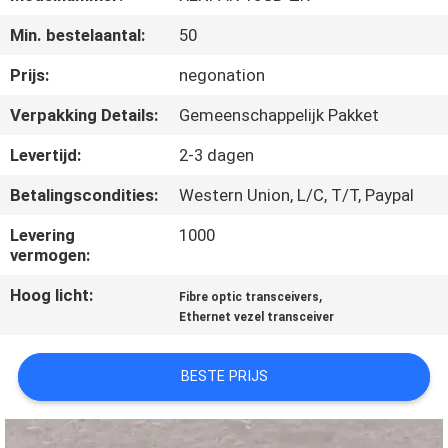
KWALITEITSCONTROLE
Min. bestelaantal:
50
NEEM
Prijs:
negonation
CONTACT
Verpakking Details:
Gemeenschappelijk Pakket
MET
Levertijd:
2-3 dagen
ONS
Betalingscondities:
Western Union, L/C, T/T, Paypal
OP
Levering
1000
vermogen:
NIEUWS
Hoog licht:
,
Fibre optic transceivers
Ethernet vezel transceiver
GEVALLEN
BESTE PRIJS
SITEMAP