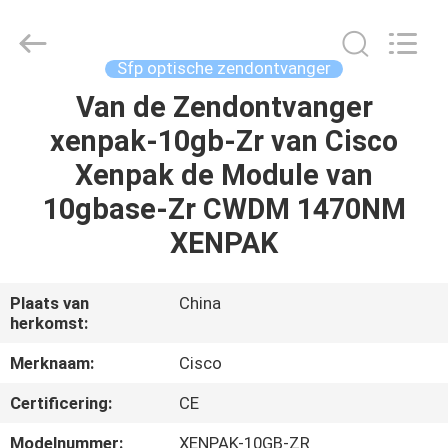
LonRise
Equipment
Co.
Ltd..
All
Sfp optische zendontvanger
Rights
Reserved.
Van de Zendontvanger
HUIS
xenpak-10gb-Zr van Cisco
PRODUCTEN
Xenpak de Module van
10gbase-Zr CWDM 1470NM
VIDEO'S
XENPAK
OVER
Plaats van
China
herkomst:
ONS
Merknaam:
Cisco
FABRIEKSTOCHT
Certificering:
CE
Modelnummer:
XENPAK-10GB-ZR