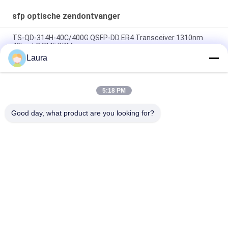
sfp optische zendontvanger
TS-QD-314H-40C/400G QSFP-DD ER4 Transceiver 1310nm
40km LC SMF DDM
Laura
SFP-10G-LR-C, Huawei SFP+ optische module, 10G, 1310 nm,
10 km, LC
5:18 PM
SFP-10G-SR, Cisco SFP+-zendontvanger, 10Gbps/850nm
MMF/300m
Good day, what product are you looking for?
populaire categorieën
Alle
Optische 
Sfp Optische 
Zendontvangermodule
Zendontvanger
PLC Industriële 
Cisco SFP-Modules
Controle
De Module Van 
De Schakelaar Van 