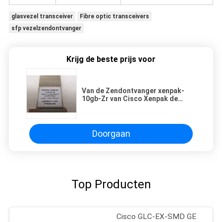
glasvezel transceiver
Fibre optic transceivers
sfp vezelzendontvanger
Krijg de beste prijs voor
Van de Zendontvanger xenpak-
10gb-Zr van Cisco Xenpak de
Module van 10gbase-Zr CWDM
1470NM XENPAK
Doorgaan
Top Producten
Cisco GLC-EX-SMD GE