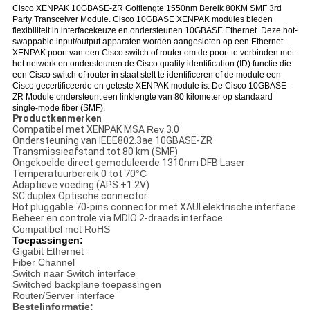
Cisco XENPAK 10GBASE-ZR Golflengte 1550nm Bereik 80KM SMF 3rd
Party Transceiver Module. Cisco 10GBASE XENPAK modules bieden
flexibiliteit in interfacekeuze en ondersteunen 10GBASE Ethernet. Deze hot-
swappable input/output apparaten worden aangesloten op een Ethernet
XENPAK poort van een Cisco switch of router om de poort te verbinden met
het netwerk en ondersteunen de Cisco quality identification (ID) functie die
een Cisco switch of router in staat stelt te identificeren of de module een
Cisco gecertificeerde en geteste XENPAK module is. De Cisco 10GBASE-
ZR Module ondersteunt een linklengte van 80 kilometer op standaard
single-mode fiber (SMF).
Productkenmerken
Compatibel met XENPAK MSA
Rev
.3.0
Ondersteuning van IEEE802.3ae 10GBASE-ZR
Transmissieafstand tot 80 km (SMF)
Ongekoelde direct gemoduleerde 1310nm DFB Laser
Temperatuurbereik 0 tot 70
°C
Adaptieve voeding (APS:+1.2V)
SC duplex Optische connector
Hot pluggable 70-pins connector met XAUI elektrische interface
Beheer en controle via MDIO 2-draads interface
Compatibel met RoHS
Toepassingen:
Gigabit Ethernet
Fiber Channel
Switch naar Switch interface
Switched backplane toepassingen
Router/Server interface
Bestelinformatie: