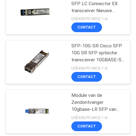
SFP LC Connector EX
transceiver Nieuwe
Origineel
US$438/PC MOQ:1 st
CONTACT
SFP-10G-SR Cisco SFP
10G SR SFP optische
transceiver 10GBASE-SR
SFP-module
US$438/PC MOQ:1 st
CONTACT
Module van de
Zendontvanger
10gbase-LR SFP van
SFP 10G LR SFP de
US$438/PC MOQ:1 st
Optische
CONTACT