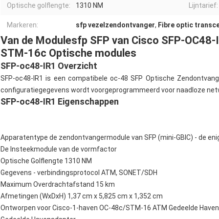
Optische golflengte:
1310 NM
Lijntarief:
Markeren:
sfp vezelzendontvanger
,
Fibre optic transc
Van de Modulesfp SFP van Cisco SFP-OC48-I
STM-16c Optische modules
SFP-oc48-IR1 Overzicht
SFP-oc48-IR1 is een compatibele oc-48 SFP Optische Zendontvanger
configuratiegegevens wordt voorgeprogrammeerd voor naadloze netw
SFP-oc48-IR1 Eigenschappen
Apparatentype de zendontvangermodule van SFP (mini-GBIC) - de enig
De Insteekmodule van de vormfactor
Optische Golflengte 1310 NM
Gegevens - verbindingsprotocol ATM, SONET/SDH
Maximum Overdrachtafstand 15 km
Afmetingen (WxDxH) 1,37 cm x 5,825 cm x 1,352 cm
Ontworpen voor Cisco-1-haven OC-48c/STM-16 ATM Gedeelde Have