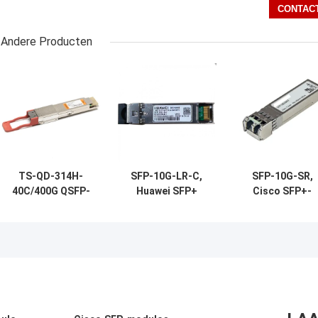
Andere Producten
TS-QD-314H-
SFP-10G-LR-C,
SFP-10G-SR,
40C/400G QSFP-
Huawei SFP+
Cisco SFP+-
DD ER4
optische module,
zendontvanger
Transceiver
10G, 1310 nm, 10
10Gbps/850nm
1310nm 40km LC
km, LC
MMF/300m
SMF DDM