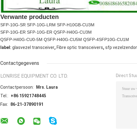
Verwante producten
SFP-10G-SR SFP-10G-LRM SFP-H10GB-CU3M
SFP-10G-ER SFP-10G-ER QSFP-H40G-CU3M
QSFP-H40G-CU0-5M QSFP-H40G-CU5M QSFP-4SFP10G-CU1M
,
,
label:
glasvezel transceiver
Fibre optic transceivers
sfp vezelzendo
Contactgegevens
LONRISE EQUIPMENT CO. LTD.
Direct Stu
Contactpersoon:
Mrs. Laura
Tel.:
+86 15921748445
Fax:
86-21-37890191