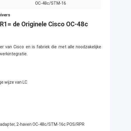
OC-48c/STM-16
eivers
R1= de Originele Cisco OC-48c
 van Cisco en is fabriek die met alle noodzakelijke
erkintegratie.
e wijze van LC
nadapter, 2-haven OC-48c/STM-16c POS/RPR