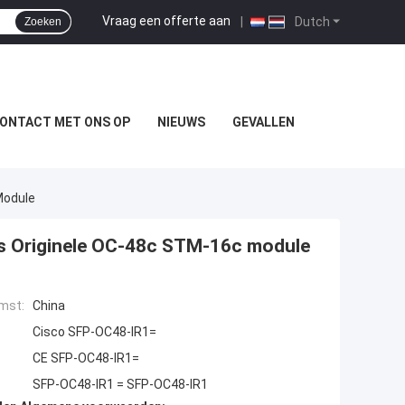
Vraag een offerte aan
|
Dutch
Zoeken
ONTACT MET ONS OP
NIEUWS
GEVALLEN
Module
s Originele OC-48c STM-16c module
mst:
China
Cisco SFP-OC48-IR1=
CE SFP-OC48-IR1=
SFP-OC48-IR1 = SFP-OC48-IR1