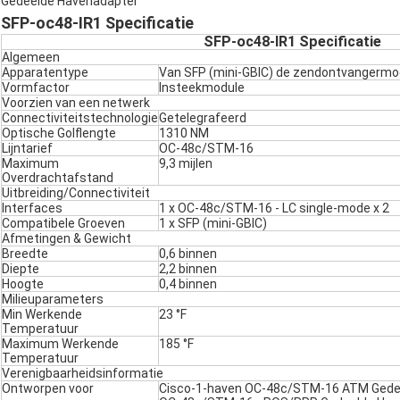
Gedeelde Havenadapter
SFP-oc48-IR1 Specificatie
SFP-oc48-IR1 Specificatie
Algemeen
Apparatentype
Van SFP (mini-GBIC) de zendontvangermo
Vormfactor
Insteekmodule
Voorzien van een netwerk
Connectiviteitstechnologie
Getelegrafeerd
Optische Golflengte
1310 NM
Lijntarief
OC-48c/STM-16
Maximum
9,3 mijlen
Overdrachtafstand
Uitbreiding/Connectiviteit
Interfaces
1 x OC-48c/STM-16 - LC single-mode x 2
Compatibele Groeven
1 x SFP (mini-GBIC)
Afmetingen & Gewicht
Breedte
0,6 binnen
Diepte
2,2 binnen
Hoogte
0,4 binnen
Milieuparameters
Min Werkende
23 °F
Temperatuur
Maximum Werkende
185 °F
Temperatuur
Verenigbaarheidsinformatie
Ontworpen voor
Cisco-1-haven OC-48c/STM-16 ATM Gedee