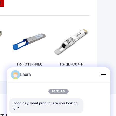
TR-FC13R-NEQ
TS-QD-CO4H-
Hoogwaardige
ZRPC/400G QSFP-
Laura
,
optische module |
DD OPEN ZR+
Specificaties en
Coherent Module
compatibiliteit
High-Speed DCI
Metro Optical
10:31 AM
Transceiver
Good day, what product are you looking 
for?