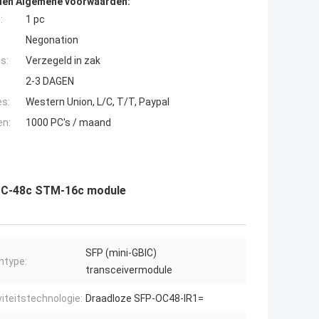
den Algemene voorwaarden:
:
1 pc
Negonation
s:
Verzegeld in zak
2-3 DAGEN
es:
Western Union, L/C, T/T, Paypal
en:
1000 PC's / maand
 OC-48c STM-16c module
SFP (mini-GBIC)
ntype:
transceivermodule
iteitstechnologie:
Draadloze SFP-OC48-IR1=