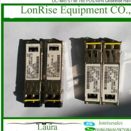
OC-48c/STM-16c POS/RPR Gedeelde Hav