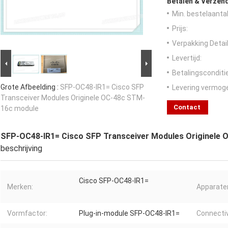
Betalen & Verzen
Min. bestelaantal
Prijs:
Verpakking Detail
Levertijd:
Betalingsconditi
Grote Afbeelding :
SFP-OC48-IR1= Cisco SFP
Levering vermog
Transceiver Modules Originele OC-48c STM-
Contact
16c module
SFP-OC48-IR1= Cisco SFP Transceiver Modules Originele
beschrijving
Cisco SFP-OC48-IR1=
Merken:
Apparate
Vormfactor:
Plug-in-module SFP-OC48-IR1=
Connectiv