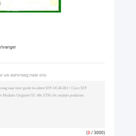
ntvanger
ur uw aanvraag naar ons
(
0
/ 3000)