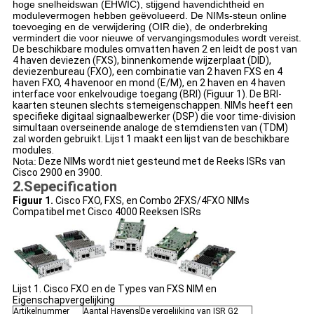
hoge snelheidswan (EHWIC), stijgend havendichtheid en
modulevermogen hebben geëvolueerd. De NIMs-steun online
toevoeging en de verwijdering (OIR die), de onderbreking
vermindert die voor nieuwe of vervangingsmodules wordt vereist.
De beschikbare modules omvatten haven 2 en leidt de post van
4 haven deviezen (FXS), binnenkomende wijzerplaat (DID),
deviezenbureau (FXO), een combinatie van 2 haven FXS en 4
haven FXO, 4 havenoor en mond (E/M), en 2 haven en 4 haven
interface voor enkelvoudige toegang (BRI) (Figuur 1). De BRI-
kaarten steunen slechts stemeigenschappen. NIMs heeft een
specifieke digitaal signaalbewerker (DSP) die voor time-division
simultaan overseinende analoge de stemdiensten van (TDM)
zal worden gebruikt. Lijst 1 maakt een lijst van de beschikbare
modules.
Nota:
Deze NIMs wordt niet gesteund met de Reeks ISRs van
Cisco 2900 en 3900.
2.Sepecification
Figuur 1.
Cisco FXO, FXS, en Combo 2FXS/4FXO NIMs
Compatibel met Cisco 4000 Reeksen ISRs
Lijst 1. Cisco FXO en de Types van FXS NIM en
Eigenschapvergelijking
Artikelnummer
Aantal Havens
De vergelijking van ISR G2