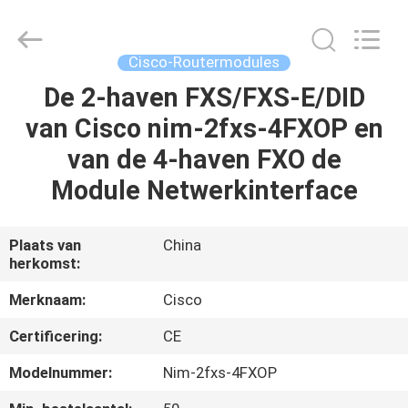
LonRise
Equipment
Co.
Ltd..
All
Cisco-Routermodules
Rights
Reserved.
De 2-haven FXS/FXS-E/DID
HUIS
van Cisco nim-2fxs-4FXOP en
PRODUCTEN
van de 4-haven FXO de
Module Netwerkinterface
VIDEO'S
Plaats van
China
herkomst:
OVER
ONS
Merknaam:
Cisco
Certificering:
CE
FABRIEKSTOCHT
Modelnummer:
Nim-2fxs-4FXOP