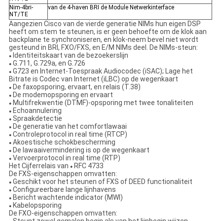
Nim-4bri-
van de 4-haven BRI de Module Netwerkinterface
NT/TE
Aangezien Cisco van de vierde generatie NIMs hun eigen DSP
heeft om stem te steunen, is er geen behoefte om de klok aan
backplane te synchroniseren, en klok-neem bevel niet wordt
gesteund in BRI, FXO/FXS, en E/M NIMs deel. De NIMs-steun:
Identiteitskaart van de bezoekerslijn
●
G.711, G.729a, en G.726
●
G723 en Internet-Toespraak Audiocodec (iSAC); Lage het
●
Bitrate is Codec van Internet (iLBC) op de wegenkaart
De faxopsporing, ervaart, en relais (T.38)
●
De modemopsporing en ervaart
●
Multifrekwentie (DTMF)-opsporing met twee tonaliteiten
●
Echoannulering
●
Spraakdetectie
●
De generatie van het comfortlawaai
●
Controleprotocol in real time (RTCP)
●
Akoestische schokbescherming
●
De lawaaivermindering is op de wegenkaart
●
Vervoerprotocol in real time (RTP)
●
Het Cijferrelais van
RFC 4733
●
De FXS-eigenschappen omvatten:
Geschikt voor het steunen of FXS of DEED functionaliteit
●
Configureerbare lange lijnhavens
●
Bericht wachtende indicator (MWI)
●
Kabelopsporing
●
De FXO-eigenschappen omvatten: