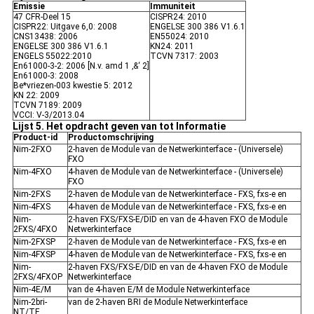
Emissie
Immuniteit
47 CFR-Deel 15
CISPR24: 2010
CISPR22: Uitgave 6,0: 2008
ENGELSE 300 386 V1.6.1
CNS13438: 2006
EN55024: 2010
ENGELSE 300 386 V1.6.1
KN24: 2011
ENGELS 55022:2010
TCVN 7317: 2003
En61000-3-2: 2006 [N.v. amd 1 ‚&‘ 2]
En61000-3: 2008
Be*vriezen-003 kwestie 5: 2012
KN 22: 2009
TCVN 7189: 2009
VCCI: V-3/2013.04
Lijst 5. Het opdracht geven van tot Informatie
Product-id
Productomschrijving
Nim-2FXO
2-haven de Module van de Netwerkinterface - (Universele)
FXO
Nim-4FXO
4-haven de Module van de Netwerkinterface - (Universele)
FXO
Nim-2FXS
2-haven de Module van de Netwerkinterface - FXS, fxs-e en
Nim-4FXS
4-haven de Module van de Netwerkinterface - FXS, fxs-e en
Nim-
2-haven FXS/FXS-E/DID en van de 4-haven FXO de Module
2FXS/4FXO
Netwerkinterface
Nim-2FXSP
2-haven de Module van de Netwerkinterface - FXS, fxs-e en
Nim-4FXSP
4-haven de Module van de Netwerkinterface - FXS, fxs-e en
Nim-
2-haven FXS/FXS-E/DID en van de 4-haven FXO de Module
2FXS/4FXOP
Netwerkinterface
Nim-4E/M
van de 4-haven E/M de Module Netwerkinterface
Nim-2bri-
van de 2-haven BRI de Module Netwerkinterface
NT/TE