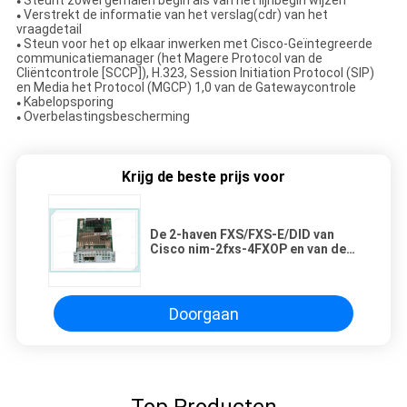
Steunt zowel gemalen begin als van het lijnbegin wijzen
●
Verstrekt de informatie van het verslag(cdr) van het
●
vraagdetail
Steun voor het op elkaar inwerken met Cisco-Geïntegreerde
●
communicatiemanager (het Magere Protocol van de
Cliëntcontrole [SCCP]), H.323, Session Initiation Protocol (SIP)
en Media het Protocol (MGCP) 1,0 van de Gatewaycontrole
Kabelopsporing
●
Overbelastingsbescherming
●
Krijg de beste prijs voor
De 2-haven FXS/FXS-E/DID van
Cisco nim-2fxs-4FXOP en van de
4-haven FXO de Module
Netwerkinterface
Doorgaan
Top Producten