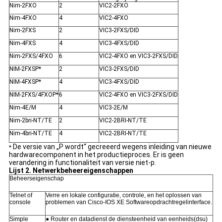
Nim-2FXO
2
VIC2-2FXO
Nim-4FXO
4
VIC2-4FXO
Nim-2FXS
2
VIC3-2FXS/DID
Nim-4FXS
4
VIC3-4FXS/DID
Nim-2FXS/4FXO
6
VIC2-4FXO en VIC3-2FXS/DID
NIM-2FXSP*
2
VIC3-2FXS/DID
NIM-4FXSP*
4
VIC3-4FXS/DID
NIM-2FXS/4FXOP*
6
VIC2-4FXO en VIC3-2FXS/DID
Nim-4E/M
4
VIC3-2E/M
Nim-2bri-NT/TE
2
VIC2-2BRI-NT/TE
Nim-4bri-NT/TE
4
VIC2-2BRI-NT/TE
De versie van „P wordt“ gecreeerd wegens inleiding van nieuwe
*
hardwarecomponent in het productieproces. Er is geen
verandering in functionaliteit van versie niet-p.
Lijst 2. Netwerkbeheereigenschappen
Beheerseigenschap
Telnet of
Verre en lokale configuratie, controle, en het oplossen van
console
problemen van Cisco-IOS XE Softwareopdrachtregelinterface.
Simple
● Router en datadienst de diensteenheid van eenheids(dsu)