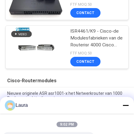
FTF MOQ:50
CONTACT
ISR4461/K9 - Cisco-de
Modulesfabrieken van de
Routerisr 4000 Cisco
Router
FTF MOQ:50
CONTACT
Cisco-Routermodules
Nieuwe originele ASR asr1001-x het Netwerkrouter van 1000
Reeksengigabit ethernet
Laura
C9300 - NM - 2Q = Katalysator 9300 2 Reserveonderdelen van
de het Netwerkmodule van X 40GE
9:02 PM
Van de Routermodules 2GE 4G van ISR 4221 Cisco van de
BORRELwifi de Waaiervergrotingen