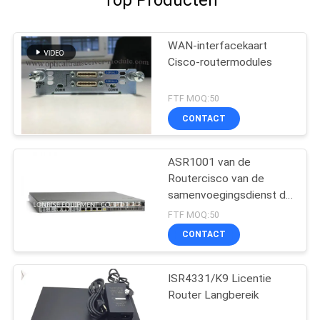
WAN-interfacekaart
Cisco-routermodules
FTF MOQ:50
CONTACT
ASR1001 van de
Routercisco van de
samenvoegingsdienst de
Fabrieken van de
FTF MOQ:50
Routermodules
CONTACT
ISR4331/K9 Licentie
Router Langbereik