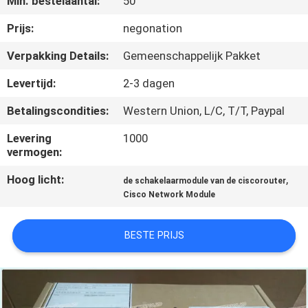
Min. bestelaantal:
50
KWALITEITSCONTROLE
Prijs:
negonation
NEEM
Verpakking Details:
Gemeenschappelijk Pakket
CONTACT
Levertijd:
2-3 dagen
MET
Betalingscondities:
Western Union, L/C, T/T, Paypal
ONS
Levering
1000
OP
vermogen:
Hoog licht:
,
de schakelaarmodule van de ciscorouter
NIEUWS
Cisco Network Module
GEVALLEN
BESTE PRIJS
SITEMAP