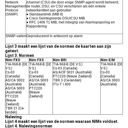
Network
/channel (CSU) die door enige SNMP-agent wordt beheerd;
Management
de router, DSU, en CSU verschijnen als één enkele
Protocol
netwerkentiteit aan gebruiker
(SNMP)
● Standaardmib (MIB II)
● Cisco Geïntegreerde DSU/CSU MIB
● RFC 1406 T1 MIB, met inbegrip van Alarmopsporing en
Rapportering
SNMP-vallen
Geproduceerd in antwoord op alarm
Lijst 3 maakt een lijst van de normen de kaarten aan zijn
getest.
Lijst 3. Normen
Nim-FXO
Nim-FXS
Nim-BRI
Nim-E/M
TIA-968-B (DE
TIA-968-B (DE
TIA-968-B (DE V.S.)
TIA-968-B (DE
V.S.)
V.S.)
Cs-03 (Canada)
V.S.)
Cs-03
Cs-03
AS/ACIF S031 (Australië)
Cs-03
(Canada)
(Canada)
PTC220 (Nieuw Zeeland)
(Canada)
AS/CA S002
AS/CA S003
TBR 3 (Ce-landen)
AS/CA S003
(Australië)
(Australië)
ITU-T I.430
(Australië)
AS/CA S003
PTC220
(Australië)
(Nieuw
PTC220
Zeeland)
(Nieuw
Zeeland)
TBR 21 (Ce-
landen)
Naleving
Lijst 4 maakt een lijst van de normen waaraan NIMs voldoet.
Lijst 4. Nalevingsnormen